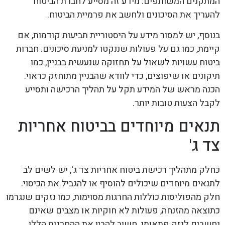
המתקנים המשותפים. מידע זה מסייע לחברת הביטוח
להעריך את הסיכונים ולחשב את פרמיית הביטוח.
בנוסף, יש למסור מידע על היסטוריית תביעות קודמות, אם
קיימת, כמו גם על פעולות שננקטו למניעת סיכונים. חברות
ביטוח עשויות לשאול על תחזוקה שנעשית בבניין, כמו
תיקונים או שיפוצים, כדי לוודא שהבניין מתוחזק כראוי.
הכנה מראש של המידע תקל על תהליך הרכישה ותסייע
לקבל הצעות טובות יותר.
תנאים מיוחדים בביטוח אחריות
צד ג'
כחלק מתהליך רכישת ביטוח אחריות צד ג', יש לשים לב
לתנאים מיוחדים שיכולים להוסיף או להגביל את הכיסוי.
חלק מהפוליסות כוללות החרגות מסוימות, כמו נזקים שנגרמו
כתוצאה מהזנחה, פעולות לא חוקיות או מצבים שאינם
נחשבים לנזק פתאומי. חשוב להבין את ההחרגות הללו