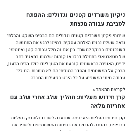
ניקיון משרדים קטנים וגדולים: המפתח
לסביבת עבודה מנצחת
שירותי ניקיון משרדים קטנים וגדולים הם הבסיס השקט והבלתי
נראה שעליו נבנית הצלחה עסקית. דמיינו לרגע את התחושה
כשנכנסים בבוקר למשרד. בין אם זה חלל עבודה קטן ואינטימי
של סטארטאפ בתחילת דרכו או קומות שלמות בתאגיד רחב
ידיים, האווירה הראשונית קובעת את הטון ליום כולו. הריח הרענן,
הברק על המשטחים והסדר המופתי הם לא מותרות, הם כלי
עבודה חיוני המשפיע על כל היבט בפעילות החברה.
לקריאת המאמר »
קרן חידוש מעליות: תהליך שלב אחרי שלב עם
אחריות מלאה
קרן חידוש מעליות היא יוזמה שנועדה לשדרג ולתחזק מעליות
בבניינים, במטרה להבטיח את בטיחות המשתמשים ולשפר את