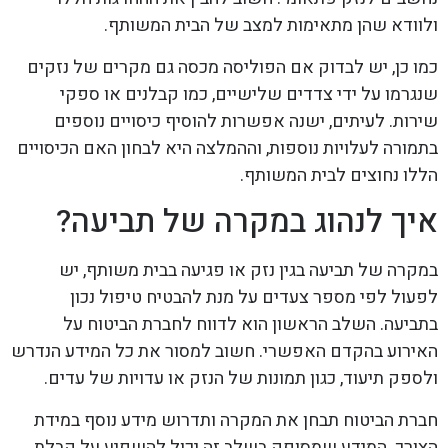
ולוודא שהן מתאימות למצב של הבית המשותף.
כמו כן, יש לבדוק אם הפוליסה מכסה גם מקרים של נזקים
שנגרמו על ידי צדדים שלישיים, כמו קבלנים או ספקי
שירות. לעיתים, ישנה אפשרות להוסיף כיסויים נוספים
בתמורה לעלויות נוספות, וההמלצה היא לבחון האם הכיסויים
הללו נחוצים לבית המשותף.
איך לנהוג במקרה של תביעה?
במקרה של תביעה בגין נזק או פגיעה בבית משותף, יש
לפעול לפי מספר צעדים על מנת להבטיח טיפול נכון
בתביעה. השלב הראשון הוא לדווח לחברת הביטוח על
האירוע בהקדם האפשרי. חשוב למסור את כל המידע הנדרש
ולספק תיעוד, כגון תמונות של הנזק או עדויות של עדים.
חברת הביטוח תבחן את המקרה ותדרוש מידע נוסף במידת
הצורך. המידע שמסופק בשלב זה יכול להשפיע על קבלת