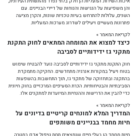
איכות השירות. המעליות הן חלק בלתי נפרד מהתשתית העירונית,
והן משפיעות על הנגישות והנוחות של דיירי הבניינים. עם
השנים, עלולות להתרחש בעיות טכניות שונות, והקרן מציעה
פתרונות מעשיים ויעילים לשדרוג מערכות המעליות.
לקריאת המאמר »
כיצד למצוא את המומחה המתאים לחוק התקנת
מתקני גז ידידותיים לסביבה
חוק התקנת מתקני גז ידידותיים לסביבה נועד להבטיח שימוש
בטוח ויעיל במקורות אנרגיה מתחדשים. החקיקה מתמקדת
בהתקנה ובתחזוקה של מתקני גז, תוך התחשבות בהשפעות
הסביבתיות והבטיחותיות. הכרת הסעיפים המרכזיים בחוק חיונית
כדי להבין את הדרישות וההנחיות המיועדות למתקנים אלו.
לקריאת המאמר »
המדריך המלא למונחים קריטיים בדיונים על
חיות מחמד בבניינים משותפים
חיות מחמד הן בעלי חיים שנמצאים תחת טיפול אדם במטרה