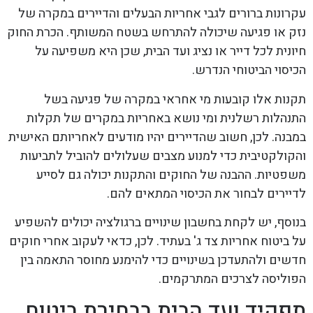
עקרונות ברורים לגבי אחריות הבעלים והדיירים במקרה של
נזק או פגיעה שיכולה להתרחש בשטח המשותף. הכרת החוק
חיונית לכל דייר או נציג ועד הבית, שכן היא משפיעה על
הכיסוי הביטוחי הנדרש.
תקנות אלו קובעות מי אחראי במקרה של פגיעה בשל
התנהלות רשלנית ומי נושא באחריות במקרים של תקלות
במבנה. לכן, חשוב שהדיירים יהיו מודעים לאחריותם האישית
והקולקטיבית כדי למנוע מצבים שעלולים להוביל לתביעות
משפטיות. ההבנה של החוקים והתקנות יכולה גם לסייע
לדיירים לבחור את הכיסוי המתאים להם.
בנוסף, יש לקחת בחשבון שינויים ברגולציה יכולים להשפיע
על ביטוח אחריות צד ג' בעתיד. לכן, כדאי לעקוב אחרי חוקים
חדשים ולהתעדכן בשינויים כדי להימנע מחוסר התאמה בין
הפוליסה לצרכים המתרקמים.
תפקיד ועד הבית בבחירת ביטוח