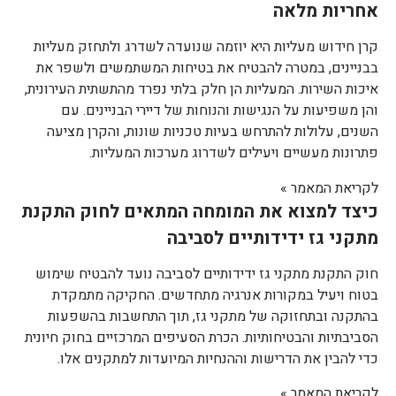
אחריות מלאה
קרן חידוש מעליות היא יוזמה שנועדה לשדרג ולתחזק מעליות
בבניינים, במטרה להבטיח את בטיחות המשתמשים ולשפר את
איכות השירות. המעליות הן חלק בלתי נפרד מהתשתית העירונית,
והן משפיעות על הנגישות והנוחות של דיירי הבניינים. עם
השנים, עלולות להתרחש בעיות טכניות שונות, והקרן מציעה
פתרונות מעשיים ויעילים לשדרוג מערכות המעליות.
לקריאת המאמר »
כיצד למצוא את המומחה המתאים לחוק התקנת
מתקני גז ידידותיים לסביבה
חוק התקנת מתקני גז ידידותיים לסביבה נועד להבטיח שימוש
בטוח ויעיל במקורות אנרגיה מתחדשים. החקיקה מתמקדת
בהתקנה ובתחזוקה של מתקני גז, תוך התחשבות בהשפעות
הסביבתיות והבטיחותיות. הכרת הסעיפים המרכזיים בחוק חיונית
כדי להבין את הדרישות וההנחיות המיועדות למתקנים אלו.
לקריאת המאמר »