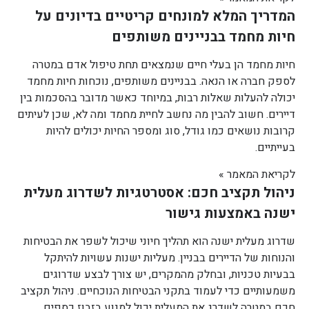
המדריך המלא למונחים קריטיים בדיונים על
חיות מחמד בבניינים משותפים
חיות מחמד הן בעלי חיים שנמצאים תחת טיפול אדם במטרה
לספק חברה או הנאה. בבניינים משותפים, נוכחות חיות מחמד
יכולה להעלות שאלות רבות, במיוחד כאשר מדובר בהסכמות בין
דיירים. חשוב להבין מה נחשב לחיית מחמד ומה לא, שכן לעיתים
קרובות נושאים כמו גודל, סוג ומספר החיות יכולים להיות
בעייתיים.
לקריאת המאמר »
ניהול תקציב חכם: אסטרטגיות לשדרוג מעלית
ישנה באמצעות גישור
שדרוג מעלית ישנה הוא תהליך חיוני שיכול לשפר את הבטיחות
והנוחות של הדיירים בבניין. מעליות ישנות עשויות להיתקל
בבעיות טכניות, ובחלק מהמקרים, יש צורך לבצע שדרוגים
משמעותיים כדי לעמוד בתקני הבטיחות הנוכחיים. ניהול תקציב
חכם במטרה לשדרג את המעלית יכול למנוע בזבוז כספים