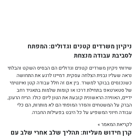
ניקיון משרדים קטנים וגדולים: המפתח
לסביבת עבודה מנצחת
שירותי ניקיון משרדים קטנים וגדולים הם הבסיס השקט והבלתי
נראה שעליו נבנית הצלחה עסקית. דמיינו לרגע את התחושה
כשנכנסים בבוקר למשרד. בין אם זה חלל עבודה קטן ואינטימי
של סטארטאפ בתחילת דרכו או קומות שלמות בתאגיד רחב
ידיים, האווירה הראשונית קובעת את הטון ליום כולו. הריח הרענן,
הברק על המשטחים והסדר המופתי הם לא מותרות, הם כלי
עבודה חיוני המשפיע על כל היבט בפעילות החברה.
לקריאת המאמר »
קרן חידוש מעליות: תהליך שלב אחרי שלב עם