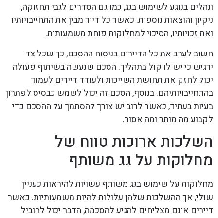
ונהלים בנוגע לשימוש בגג, כמו גם הסדרים לגבי תחזוקה,
ניקיון והוצאות נוספות. כאשר כל דייר מבין את התחייבויותיו
ואת זכויותיו, הסיכוי למחלוקות פוחת משמעותית.
חשוב לערב את כל הדיירים בניסוח ההסכם, כך שכל צד
ירגיש כי יש לו קול בתהליך. הסכם שנעשה בשיתוף פעולה
יכול לחזק את תחושת השייכות ולעודד דיירים לעמוד
בהתחייבויותיהם. בנוסף, הסכם זה יכול לשמש כבסיס לפתרון
בעיות בעתיד, כאשר לרוב יש צורך להסתמך על ההסכם כדי
לקבוע מה מותר ומה אסור.
השלכות ארוכות טווח של
מחלוקות על גג משותף
מחלוקות על שימוש בגג משותף עשויות להיראות כעניין
שולי, אך ההשלכות שלהן עלולות להיות משמעותיות. כאשר
דיירים אינם מצליחים להגיע להסכמה, הדבר יכול להוביל