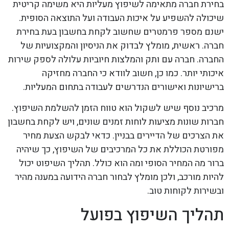
בחירת חברה מתאימה לשיפוץ מעליות היא משימה קריטית
שיכולה להשפיע על איכות העבודה ועל התוצאה הסופית.
ישנם מספר פרמטרים שחשוב לקחת בחשבון בעת בחירת
חברה. ראשית, מומלץ לבדוק את הניסיון והמקצועיות של
החברה. חברה עם ותק והמלצות חיוביות עלולה לספק שירות
איכותי יותר. כמו כן, חשוב לוודא כי החברה מחזיקה
ברישיונות ואישורים הנדרשים לעבודה בתחום המעליות.
מרכיב נוסף שיש לשקול הוא טווח הזמן להשלמת השיפוץ.
חברות שונות מציעות לוחות זמנים שונים, ויש לקחת בחשבון
את הצרכים של הדיירים בבניין. כדאי לבקש הצעת מחיר
מפורטת הכוללת את כל המרכיבים של השיפוץ, כך שיהיה
ברור מה המחיר הסופי ומה הוא כולל. תהליך השיפוט יכול
להיות מורכב, ולכן מומלץ לבחור חברה הידועה במענה מהיר
ובשירות לקוחות טוב.
תהליך השיפוץ בפועל