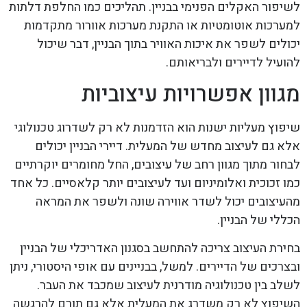
לשיפור האקלים הפנימי בבניין. תהליכים כמו החלפת דלתות
למערכות אוטומטיות או התקנת מערכות אוורור מתקדמות
יכולים לשפר את איכות האוויר בתוך הבניין, דבר שיכול
להועיל לדיירים ולבריאותם.
מגוון אפשרויות עיצוביות
שיפוץ מעליות ישנות הוא הזדמנות לא רק לשדרוג טכנולוגי
אלא גם לעיצוב מחדש של המעלית. דיירי הבניין יכולים
לבחור מתוך מגוון רחב של עיצובים, החל מחומרים יוקרתיים
כמו זכוכית ואלומיניום ועד לעיצובים יותר קלאסיים. כל אחד
מהעיצובים יכול לשדר אווירה שונה ולשפר את המראה
הכללי של הבניין.
בחירת העיצוב צריכה להתחשב בסגנון האדריכלי של הבניין
ובצרכים של הדיירים. למשל, בבניינים עם אופי היסטורי, ניתן
לשלב בין טכנולוגיה מודרנית לעיצוב שמכבד את העבר.
השיפוץ לא רק משדרג את המעלית אלא גם תורם להרגשה