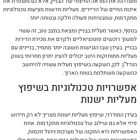
משדרגת את המראה החיצוני של הבניין, אלא גם משפרת את
איכות החיים של הדיירים. מעליות חדשות מציעות טכנולוגיות
מתקדמות, שמבטיחות פעולה חלקה ובטוחה יותר.
בנוסף, כאשר מעלית בבניין נמצאת במצב טוב, זה עשוי
למשוך רוכשים פוטנציאליים ולקדם את מכירת הדירות
בבניין. בעידן שבו הנגישות חשובה יותר מתמיד, בניינים עם
מעליות מתוחזקות היטב יכולים להציג יתרון תחרותי בשוק
הנדל"ן. לכן, השקעה בשיפוץ מעלית עשויה להיחשב
כהשקעה משתלמת בטווח הארוך.
אפשרויות טכנולוגיות בשיפוץ
מעליות ישנות
בעידן המודרני, שיפוץ מעליות ישנות מצריך לא רק חידוש
פיזי אלא גם שילוב של טכנולוגיות מתקדמות. אחת
האפשרויות היא התקנה של מערכות ניהול חכמות,