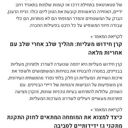
של סטארטאפ בתחילת דרכו או קומות שלמות בתאגיד רחב
ידיים, האווירה הראשונית קובעת את הטון ליום כולו. הריח הרענן,
הברק על המשטחים והסדר המופתי הם לא מותרות, הם כלי
עבודה חיוני המשפיע על כל היבט בפעילות החברה.
לקריאת המאמר »
קרן חידוש מעליות: תהליך שלב אחרי שלב עם
אחריות מלאה
קרן חידוש מעליות היא יוזמה שנועדה לשדרג ולתחזק מעליות
בבניינים, במטרה להבטיח את בטיחות המשתמשים ולשפר את
איכות השירות. המעליות הן חלק בלתי נפרד מהתשתית העירונית,
והן משפיעות על הנגישות והנוחות של דיירי הבניינים. עם
השנים, עלולות להתרחש בעיות טכניות שונות, והקרן מציעה
פתרונות מעשיים ויעילים לשדרוג מערכות המעליות.
לקריאת המאמר »
כיצד למצוא את המומחה המתאים לחוק התקנת
מתקני גז ידידותיים לסביבה