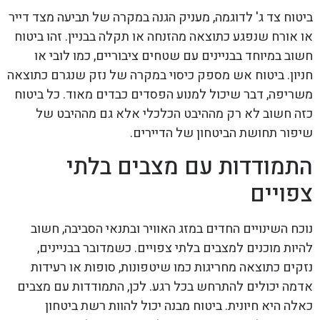
ביטוח צד ג' לדוגמה, מעניק הגנה במקרה של תביעה מצד דייר
או אורח שנפגע כתוצאה מהזנחה או תקלה בבניין. זהו ביטוח
חשוב במיוחד בבניינים עם שטחים ציבוריים, כמו לובי או
חניון. ביטוח אש מספק כיסוי במקרה של נזק שנגרם כתוצאה
משריפה, דבר שיכול למנוע הפסדים כבדים מאוד. כל ביטוח
כזה חשוב לא רק מההיבט הכלכלי אלא גם מההיבט של
שיפור תחושת הביטחון של הדיירים.
התמודדות עם מצבים בלתי
צפויים
נוכח השינויים החדים במזג האוויר ובתנאי הסביבה, חשוב
להיות מוכנים למצבים בלתי צפויים. כשמדובר בבניינים,
נזקים כתוצאה מחריגות כמו שיטפונות, סופות או רעידות
אדמה יכולים להתרחש בכל רגע. לכן, התמודדות עם מצבים
כאלה היא חיונית. ביטוח מבנה יכול להוות רשת ביטחון