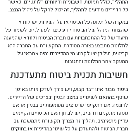
התהליך, כולל תמונות, חשבוניות ודיווחים רלוונטיים. כאשר
כל הדיירים מודעים לתהליך, זה יכול להקל על ניהול המצב.
במקרה של תלונה על הכיסוי או על השירות, יש לוודא
שהצוות המנהל של הביטוח יודע כיצד לפעול. יש לשמור על
תיעוד של כל ההתכתבויות עם חברת הביטוח ולוודא שהמענה
לתלונות מתבצע בצורה מסודרת. התקשורת עם החברה היא
קריטית, ועל כן יש לקבוע מי מהדיירים יהיה אחראי על
המעקב אחר התלונות והתגובות.
חשיבות תכנית ביטוח מתעדכנת
ביטוח מבנה אינו דבר קבוע, ויש צורך לעדכן אותו באופן
שוטף בהתאם לשינויים במצב הבניין ובצרכים של הדיירים.
לדוגמה, אם התקיימו שיפוצים משמעותיים בבניין או אם
נוספו מתקנים חדשים, יש לבחון האם הכיסויים הקיימים
עדיין מתאימים. תהליך זה מצריך תקשורת מתמשכת עם
חברת הביטוח ולהתעדכן על כל שינוי במדיניות או בחוקים