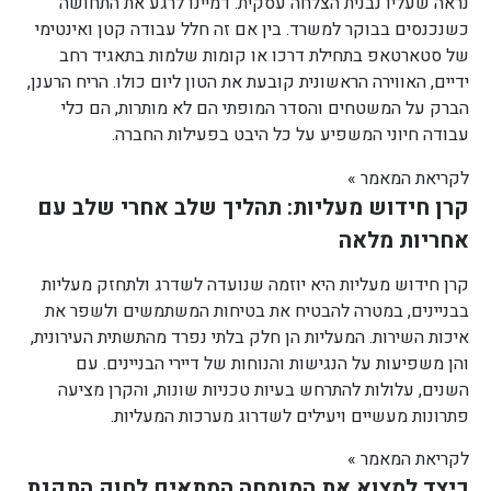
נראה שעליו נבנית הצלחה עסקית. דמיינו לרגע את התחושה
כשנכנסים בבוקר למשרד. בין אם זה חלל עבודה קטן ואינטימי
של סטארטאפ בתחילת דרכו או קומות שלמות בתאגיד רחב
ידיים, האווירה הראשונית קובעת את הטון ליום כולו. הריח הרענן,
הברק על המשטחים והסדר המופתי הם לא מותרות, הם כלי
עבודה חיוני המשפיע על כל היבט בפעילות החברה.
לקריאת המאמר »
קרן חידוש מעליות: תהליך שלב אחרי שלב עם
אחריות מלאה
קרן חידוש מעליות היא יוזמה שנועדה לשדרג ולתחזק מעליות
בבניינים, במטרה להבטיח את בטיחות המשתמשים ולשפר את
איכות השירות. המעליות הן חלק בלתי נפרד מהתשתית העירונית,
והן משפיעות על הנגישות והנוחות של דיירי הבניינים. עם
השנים, עלולות להתרחש בעיות טכניות שונות, והקרן מציעה
פתרונות מעשיים ויעילים לשדרוג מערכות המעליות.
לקריאת המאמר »
כיצד למצוא את המומחה המתאים לחוק התקנת