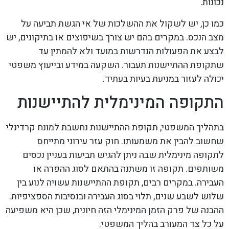
נכונות.
כמו כן, יש לשקול את ההשלכות של אי הגשת תביעה על
מצב הנכס. במקרים בהם יש צורך בשיפוצים או בתיקונים, יש
לבצע את הפעולות הנדרשות במועד ולא להמתין עד
שתקופת ההתיישנות תעבור. השקעה במידע ובייעוץ משפטי
יכולה לעזור במניעת בעיות בעתיד.
התקופה המינימלית להתיישנות
בתהליך המשפטי, תקופת ההתיישנות נחשבת למונח קרדינלי
שחשוב להבין את משמעותו. חוק עזר עירוני מתייחס
לתקופה מינימלית שבה ניתן להגיש תביעות בעניין נכסים
משותפים. תקופה זו משתנה בהתאם לסוג ההפרה או
העבירה. במקרים רבים, תקופת ההתיישנות עשויה לנוע בין
שלוש לשבע שנים, תלוי בסוג העבירה ובנסיבות הספציפיות.
ההבנה של פרק הזמן המינימלי הזה חיונית, שכן היא משפיעה
על כל צד המעורב בהליך המשפטי.