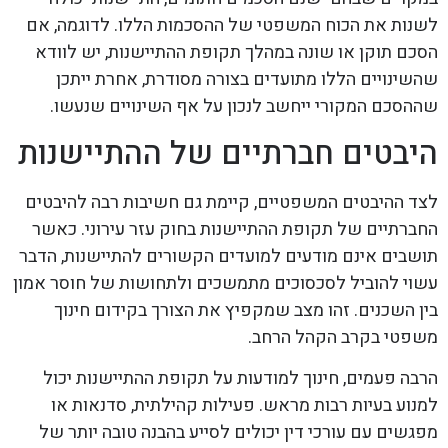
לשנות את הכוח המשפטי של ההסכמות הללו. לדוגמה, אם
הסכם תוקן או שונה במהלך תקופת ההתיישנות, יש לוודא
שהשינויים הללו מתועדים בצורה מסודרת, אחרת ייתכן
שההסכם המקורי ייחשב לנכון על אף השינויים שנעשו.
היבטים חברתיים של ההתיישנות
לצד ההיבטים המשפטיים, קיימת גם חשיבות רבה להיבטים
החברתיים של תקופת ההתיישנות בחוק עזר עירוני. כאשר
תושבים אינם מודעים למועדים הקשורים להתיישנות, הדבר
עשוי להוביל לסכסוכים מתמשכים ולתחושות של חוסר אמון
בין השכנים. זהו מצב שמקפיץ את הצורך בקידום חינוך
משפטי בקרב הקהל הרחב.
הרבה פעמים, חינוך למודעות על תקופת ההתיישנות יכול
למנוע בעיות רבות מראש. פעילות קהילתית, סדנאות או
מפגשים עם עורכי דין יכולים לסייע בהבנה טובה יותר של