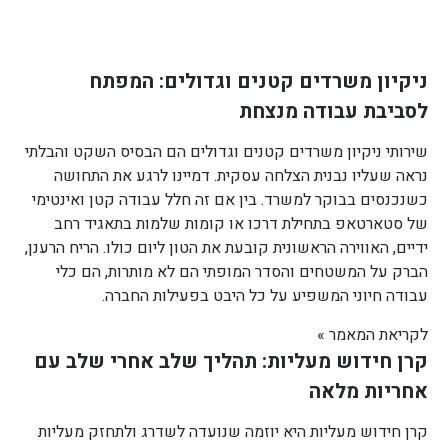
ניקיון משרדים קטנים וגדולים: המפתח
לסביבת עבודה מנצחת
שירותי ניקיון משרדים קטנים וגדולים הם הבסיס השקט והבלתי
נראה שעליו נבנית הצלחה עסקית. דמיינו לרגע את התחושה
כשנכנסים בבוקר למשרד. בין אם זה חלל עבודה קטן ואינטימי
של סטארטאפ בתחילת דרכו או קומות שלמות בתאגיד רחב
ידיים, האווירה הראשונית קובעת את הטון ליום כולו. הריח הרענן,
הברק על המשטחים והסדר המופתי הם לא מותרות, הם כלי
עבודה חיוני המשפיע על כל היבט בפעילות החברה.
לקריאת המאמר »
קרן חידוש מעליות: תהליך שלב אחרי שלב עם
אחריות מלאה
קרן חידוש מעליות היא יוזמה שנועדה לשדרג ולתחזק מעליות