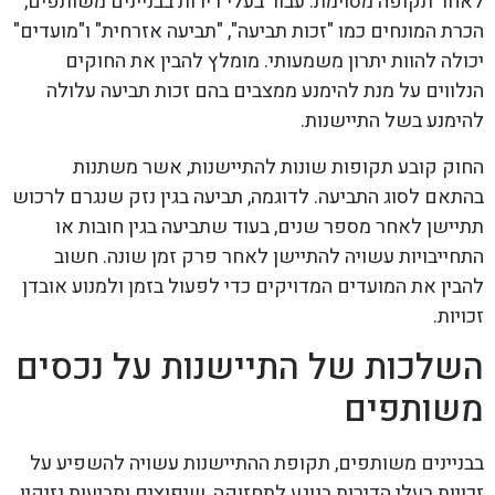
לאחר תקופה מסוימת. עבור בעלי דירות בבניינים משותפים,
הכרת המונחים כמו "זכות תביעה", "תביעה אזרחית" ו"מועדים"
יכולה להוות יתרון משמעותי. מומלץ להבין את החוקים
הנלווים על מנת להימנע ממצבים בהם זכות תביעה עלולה
להימנע בשל התיישנות.
החוק קובע תקופות שונות להתיישנות, אשר משתנות
בהתאם לסוג התביעה. לדוגמה, תביעה בגין נזק שנגרם לרכוש
תתיישן לאחר מספר שנים, בעוד שתביעה בגין חובות או
התחייבויות עשויה להתיישן לאחר פרק זמן שונה. חשוב
להבין את המועדים המדויקים כדי לפעול בזמן ולמנוע אובדן
זכויות.
השלכות של התיישנות על נכסים
משותפים
בבניינים משותפים, תקופת ההתיישנות עשויה להשפיע על
זכויות בעלי הדירות בנוגע לתחזוקה, שיפוצים ותביעות נזיקין.