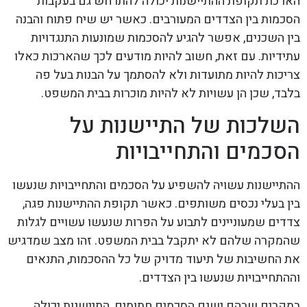
הארכת תקופת ההתיישנות יכולה להתרחש גם בעקבות
הסכמות בין הצדדים המעורבים. כאשר יש שיח פתוח והבנה
בין השכנים, אפשר להגיע להסכמות שמונעות התנגדויות
עתידיות. עם זאת, חשוב להיות מודעים לכך שהארכות כאלו
צריכות להיות מתועדות ולא להסתמך על הבנות בעל פה
בלבד, שכן הן עשויות לא להיות מוכרות בבית המשפט.
השלכות של התיישנות על
הסכמים והתחייבויות
ההתיישנות עשויה להשפיע על הסכמים והתחייבויות שנעשו
בין בעלי נכסים משותפים. כאשר תקופת ההתיישנות פגה,
צדדים שמעוניינים לתבוע על הפרות שנעשו עשויים לגלות
שהמקרה שלהם לא יתקבל בבית המשפט. זהו מצב שמדגיש
את החשיבות של תיעוד מדויק של כל ההסכמות, התנאים
וההתחייבויות שנעשו בין הצדדים.
במקרים שבהם ישנם הסכמים חתומים, התיישנות יכולה