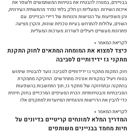
בבניינים, במטרה להבטיח את בטיחות המשתמשים ולשפר את
איכות השירות. המעליות הן חלק בלתי נפרד מהתשתית העירונית,
והן משפיעות על הנגישות והנוחות של דיירי הבניינים. עם
השנים, עלולות להתרחש בעיות טכניות שונות, והקרן מציעה
פתרונות מעשיים ויעילים לשדרוג מערכות המעליות.
לקריאת המאמר »
כיצד למצוא את המומחה המתאים לחוק התקנת
מתקני גז ידידותיים לסביבה
חוק התקנת מתקני גז ידידותיים לסביבה נועד להבטיח שימוש
בטוח ויעיל במקורות אנרגיה מתחדשים. החקיקה מתמקדת
בהתקנה ובתחזוקה של מתקני גז, תוך התחשבות בהשפעות
הסביבתיות והבטיחותיות. הכרת הסעיפים המרכזיים בחוק חיונית
כדי להבין את הדרישות וההנחיות המיועדות למתקנים אלו.
לקריאת המאמר »
המדריך המלא למונחים קריטיים בדיונים על
חיות מחמד בבניינים משותפים