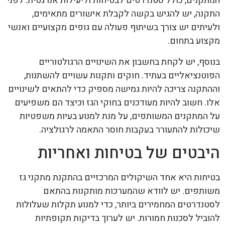
המתקנים, כולל סטנדרטים לבטיחות וליעילות אנרגטית. לפני
התקנה, יש להגיש בקשה לקבלת אישורים מתאימים,
ולעיתים יש צורך בשיתוף פעולה עם גופים מקצועיים ואנשי
מקצוע בתחום.
בנוסף, יש לקחת בחשבון את השינויים הרגולטוריים
הפוטנציאליים בעתיד. חוקים ותקנות עשויים להשתנות,
וההתקנה צריכה להיות גמישה מספיק כדי להתאים לשינויים
אלו. חשוב להיות מעודכנים בחוקי הגז וכיצד הם משפיעים
על המתקנים המשותפים, על מנת למנוע בעיות משפטיות
שיכולות להתעורר בעקבות חוסר התאמה לרגולציה.
היבטים של בטיחות ואחריות
בטיחות היא אחד השיקולים המרכזיים בהתקנת מתקני גז
משותפים. יש לוודא שהמערכות מותקנות בהתאם
לסטנדרטים המחמירים ביותר, כדי למנוע תקלות שעלולות
להוביל לסכנות חמורות. יש לערוך בדיקות תקופתיות