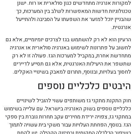
למקורות אנרגיה מתחדשים כגון סולארית או רוח. ישנן
טכנולוגיות חדשות המאפשרות לשלב בין המערכות, כך
שהבניין יוכל למזער את השפעתו על הסביבה ולהתייעל
אנרגטית.
הרעיון הוא לא רק להשתמש בגז לצרכים יומיומיים, אלא גם
לחשוב על פתרונות לשימוש באנרגיה סולארית או אנרגיה
מתחדשת אחרת, במקביל למערכות הגז. פעולה זו לא רק
שתשפר את היעילות האנרגטית, אלא גם תסייע לדיירים
לחסוך בעלויות, ובנוסף, תתרום למאבק בשינויי האקלים.
היבטים כלכליים נוספים
חוק התקנת מתקני גז משותפים עשוי להוביל לשינויים
כלכליים נוספים בשוק האנרגיה בישראל. עם עלייה בשימוש
במתקני גז, צפויה ירידת מחירים עקב תחרות גוברת בין ספקי
הגז. בנוסף, הפחתת העלויות עבור משקי בית עשויה לתמוך
בשיפור הכלכלה המקומית ובחיזוק הקהילה. יש לקחת