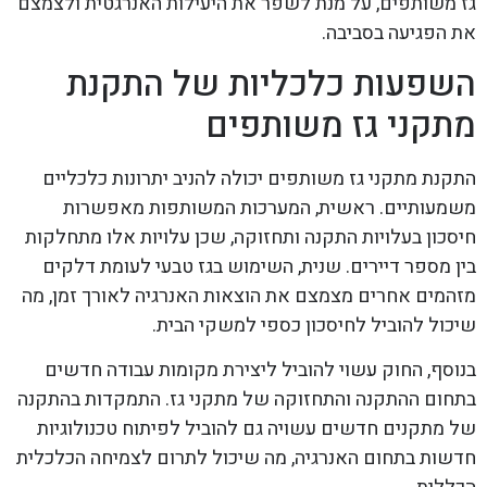
גז משותפים, על מנת לשפר את היעילות האנרגטית ולצמצם
את הפגיעה בסביבה.
השפעות כלכליות של התקנת
מתקני גז משותפים
התקנת מתקני גז משותפים יכולה להניב יתרונות כלכליים
משמעותיים. ראשית, המערכות המשותפות מאפשרות
חיסכון בעלויות התקנה ותחזוקה, שכן עלויות אלו מתחלקות
בין מספר דיירים. שנית, השימוש בגז טבעי לעומת דלקים
מזהמים אחרים מצמצם את הוצאות האנרגיה לאורך זמן, מה
שיכול להוביל לחיסכון כספי למשקי הבית.
בנוסף, החוק עשוי להוביל ליצירת מקומות עבודה חדשים
בתחום ההתקנה והתחזוקה של מתקני גז. התמקדות בהתקנה
של מתקנים חדשים עשויה גם להוביל לפיתוח טכנולוגיות
חדשות בתחום האנרגיה, מה שיכול לתרום לצמיחה הכלכלית