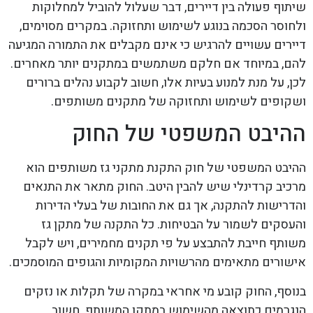
שיתוף פעולה בין דיירים, דבר שעלול להוביל למחלוקות
ולחוסר הסכמה בנוגע לשימוש ותחזוקה. במקרים מסוימים,
דיירים עשויים להרגיש כי אינם מקבלים את התמורה המגיעה
להם, במיוחד אם חלקם משתמשים במתקנים יותר מאחרים.
לכן, על מנת למנוע בעיות אלו, חשוב לקבוע נהלים ברורים
ושקופים לשימוש ותחזוקה של מתקנים משותפים.
ההיבט המשפטי של החוק
ההיבט המשפטי של חוק התקנת מתקני גז משותפים הוא
מרכיב קרדינלי שיש להבין היטב. החוק מתאר את התנאים
והדרישות להתקנה, אך גם את החובות של בעלי הדירות
והעסקים לשמור על הבטיחות. כל התקנה של מתקן גז
משותף חייבת להתבצע על פי תקנים מחמירים, ויש לקבל
אישורים מתאימים מהרשויות המקומיות והגופים המוסמכים.
בנוסף, החוק קובע מי אחראי במקרה של תקלות או נזקים
הנגרמים כתוצאה מהשימוש במתקן המשותף. חשוב