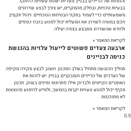
והנוחות של הדיירים בבניין. מעליות ישנות עשויות להיתקל
בבעיות טכניות, ובחלק מהמקרים, יש צורך לבצע שדרוגים
משמעותיים כדי לעמוד בתקני הבטיחות הנוכחיים. ניהול תקציב
חכם במטרה לשדרג את המעלית יכול למנוע בזבוז כספים
ולוודא שהשדרוג מתבצע בצורה יעילה.
לקריאת המאמר »
ארבעה צעדים פשוטים לייעול עלויות בהנגשת
כניסה לבניינים
תהליך ההנגשה מתחיל בשלב התכנון. חשוב לבצע סקירה מקיפה
של הצרכים של הדיירים והמבקרים בבניין. יש לזהות את
האתגרים הקיימים ולבדוק אילו פתרונות זמינים בשוק. תכנון
מקיף יכול למנוע טעויות יקרות בהמשך, ולסייע להימנע מהוצאות
לא מתוכננות.
לקריאת המאמר »