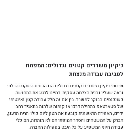
ניקיון משרדים קטנים וגדולים: המפתח
לסביבת עבודה מנצחת
שירותי ניקיון משרדים קטנים וגדולים הם הבסיס השקט והבלתי
נראה שעליו נבנית הצלחה עסקית. דמיינו לרגע את התחושה
כשנכנסים בבוקר למשרד. בין אם זה חלל עבודה קטן ואינטימי
של סטארטאפ בתחילת דרכו או קומות שלמות בתאגיד רחב
ידיים, האווירה הראשונית קובעת את הטון ליום כולו. הריח הרענן,
הברק על המשטחים והסדר המופתי הם לא מותרות, הם כלי
עבודה חיוני המשפיע על כל היבט בפעילות החברה.