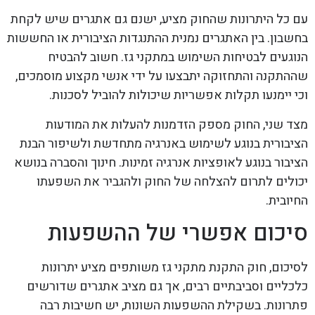
עם כל היתרונות שהחוק מציע, ישנם גם אתגרים שיש לקחת
בחשבון. בין האתגרים נמנית ההתנגדות הציבורית או החששות
הנוגעים לבטיחות השימוש במתקני גז. חשוב להבטיח
שההתקנה והתחזוקה יתבצעו על ידי אנשי מקצוע מוסמכים,
וכי יימנעו תקלות אפשריות שיכולות להוביל לסכנות.
מצד שני, החוק מספק הזדמנות להעלות את המודעות
הציבורית בנוגע לשימוש באנרגיה מתחדשת ולשיפור הבנת
הציבור בנוגע לאופציות אנרגיה זמינות. חינוך והסברה בנושא
יכולים לתרום להצלחה של החוק ולהגביר את השפעתו
החיובית.
סיכום אפשרי של ההשפעות
לסיכום, חוק התקנת מתקני גז משותפים מציע יתרונות
כלכליים וסביבתיים רבים, אך גם מציב אתגרים שדורשים
פתרונות. בשקילת ההשפעות השונות, יש חשיבות רבה