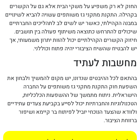
החוק לא רק משפיע על משקי הבית אלא גם על הקשרים
בקהילה. התקנת מתקני גז משותפים עשויה להביא לשינויים
במבנה הקהילתי, כאשר יש לשים לב לתהליכים החברתיים
שיכולים להתרחש כתוצאה משיתוף פעולה בין תושבים.
חיזוק הקשרים הקהילתיים יכול להוות יתרון משמעותי, אך
יש להבטיח שהשיח הציבורי יהיה פתוח וכוללני.
מחשבות לעתיד
בהתאם לכל ההיבטים שנדונו, יש מקום להמשיך ולבחון את
השפעת חוק התקנת מתקני גז משותפים על החברה
הישראלית. ניתוח מתמשך של ההשפעות הכלכליות,
הטכנולוגיות והחברתיות יכול לסייע בקביעת צעדים עתידיים
ולוודא שהצעד הנוכחי יוביל לפיתוח בר קיימא ושיפור
ברווחת הציבור.