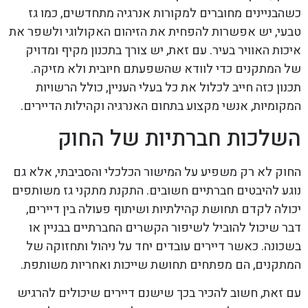
כשהבניינים מחוברים למקורות אנרגיה מתחדשים, כמו גז
טבעי, יש אפשרות להפחית את הזיהום האקולוגי ולשפר את
איכות האוויר בעיר. עם זאת, יש צורך בתכנון מקיף ומדויק
של המתקנים כדי לוודא שהשפעתם חיובית ולא מזיקה.
תכנון כזה חייב לכלול את כל בעלי העניין, כולל הרשויות
המקומיות, אנשי מקצוע בתחום האנרגיה וקהילות הדיירים.
השלכות חברתיות של החוק
החוק לא רק משפיע על המישור הכלכלי והסביבתי, אלא גם
נוגע להיבטים חברתיים חשובים. התקנת מתקני גז משותפים
יכולה לקדם תחושת קהילתיות ושיתוף פעולה בין דיירים,
דבר שיכול להוביל לשיפור הקשרים החברתיים בבניין או
בשכונה. כאשר דיירים עובדים יחד על ניהול ותחזוקה של
המתקנים, הם מפתחים תחושת שייכות ואחריות משותפת.
עם זאת, חשוב להכיר בכך שישנם דיירים שיכולים להרגיש