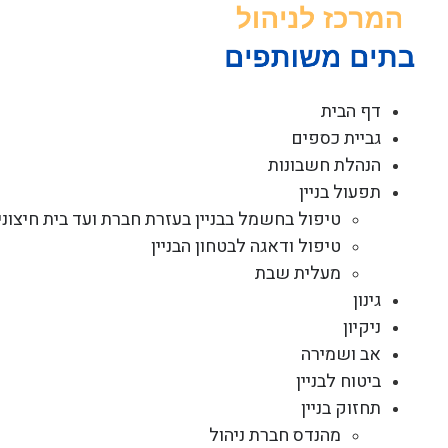
לג
תוכן
דף הבית
גביית כספים
הנהלת חשבונות
תפעול בניין
טיפול בחשמל בבניין בעזרת חברת ועד בית חיצוני
טיפול ודאגה לבטחון הבניין
מעלית שבת
גינון
ניקיון
אב ושמירה
ביטוח לבניין
תחזוק בניין
מהנדס חברת ניהול