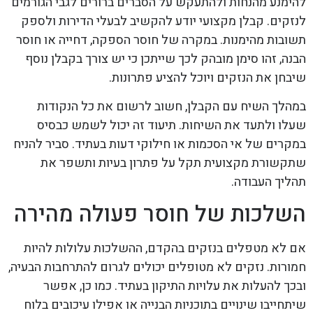
להימנע מהנחות ולהתעקש על הסברים ברורים לגבי הגורמים
לנזקים. קבלן מקצועי יודע להקשיב לבעלי הדירות ולספק
תשובות מהימנות. במקרה של חוסר הספקה, דחייה או חוסר
הבנה, זהו סימן מובהק לכך שייתכן כי יש צורך בקבלן נוסף
שיבחן את הנזקים ויוכל להציע פתרונות.
במהלך השיח עם הקבלן, חשוב לרשום את כל הנקודות
שעלו ולתעד את השיחות. תיעוד זה יכול לשמש כבסיס
במקרים של אי הסכמות או חילוקי דעות בעתיד. סביר להניח
שתקשורת מקצועית תקל על פתרון בעיות ותשפר את
תהליך העבודה.
השלכות של חוסר פעולה מהירה
אם לא מטפלים בנזקים בהקדם, ההשלכות עלולות להיות
חמורות. נזקים לא מטופלים יכולים לגרום להתרחבות הבעיה,
ובכך להעלות את עלויות התיקון בעתיד. כמו כן, אפשר
שיתחייבו שינויים בתוכניות הבנייה או אפילו עיכובים בלוח