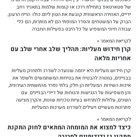
של סטארטאפ בתחילת דרכו או קומות שלמות בתאגיד רחב
ידיים, האווירה הראשונית קובעת את הטון ליום כולו. הריח הרענן,
הברק על המשטחים והסדר המופתי הם לא מותרות, הם כלי
עבודה חיוני המשפיע על כל היבט בפעילות החברה.
לקריאת המאמר »
קרן חידוש מעליות: תהליך שלב אחרי שלב עם
אחריות מלאה
קרן חידוש מעליות היא יוזמה שנועדה לשדרג ולתחזק מעליות
בבניינים, במטרה להבטיח את בטיחות המשתמשים ולשפר את
איכות השירות. המעליות הן חלק בלתי נפרד מהתשתית העירונית,
והן משפיעות על הנגישות והנוחות של דיירי הבניינים. עם
השנים, עלולות להתרחש בעיות טכניות שונות, והקרן מציעה
פתרונות מעשיים ויעילים לשדרוג מערכות המעליות.
לקריאת המאמר »
כיצד למצוא את המומחה המתאים לחוק התקנת
מתקני גז ידידותיים לסביבה