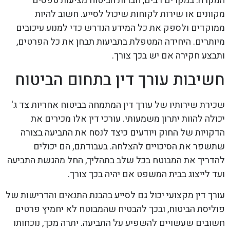
המקרה. במקרים רבים, חברות הביטוח מציעות טפסים
מקוונים או שירות לקוחות שיכול לסייע. חשוב להיות
ממוקדים ולספק את כל המידע הנדרש כדי למנוע עיכובים
מיותרים. היחידה המטפלת בתביעות תבחן את כל הפרטים,
ותבצע חקירה אם יש בכך צורך.
חשיבות עורך דין בתחום הביטוח
שכירת שירותיו של עורך דין המתמחה בביטוח אחריות צד ג'
יכולה להוות יתרון משמעותי. עורכי דין אלו מכירים את
הדקויות של החוק ויודעים כיצד לנסח את התביעה בצורה
שתשפר את הסיכויים להצלחה. בעבודתם, הם יכולים
להדריך את המבוטח בכל שלב בתהליך, החל מהגשת התביעה
ועד לייצוג בבית המשפט אם יהיה בכך צורך.
עורך דין מקצועי יכול גם לסייע בהבנת התנאים והדרישות של
פוליסת הביטוח, ובכך להבטיח שהמבוטח לא יחמיץ פרטים
חשובים שעשויים להשפיע על התביעה. יתרה מכך, נוכחותו