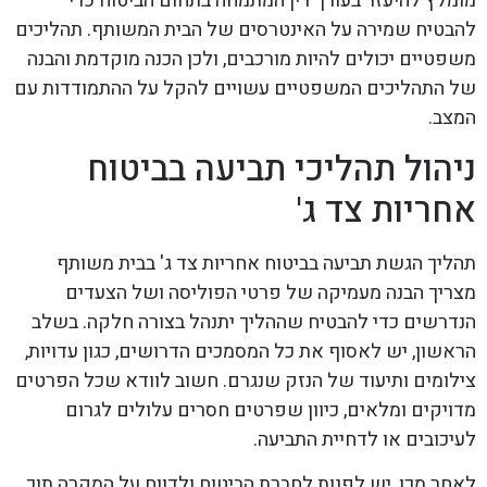
מומלץ להיעזר בעורך דין המתמחה בתחום הביטוח כדי
להבטיח שמירה על האינטרסים של הבית המשותף. תהליכים
משפטיים יכולים להיות מורכבים, ולכן הכנה מוקדמת והבנה
של התהליכים המשפטיים עשויים להקל על ההתמודדות עם
המצב.
ניהול תהליכי תביעה בביטוח
אחריות צד ג'
תהליך הגשת תביעה בביטוח אחריות צד ג' בבית משותף
מצריך הבנה מעמיקה של פרטי הפוליסה ושל הצעדים
הנדרשים כדי להבטיח שההליך יתנהל בצורה חלקה. בשלב
הראשון, יש לאסוף את כל המסמכים הדרושים, כגון עדויות,
צילומים ותיעוד של הנזק שנגרם. חשוב לוודא שכל הפרטים
מדויקים ומלאים, כיוון שפרטים חסרים עלולים לגרום
לעיכובים או לדחיית התביעה.
לאחר מכן, יש לפנות לחברת הביטוח ולדווח על המקרה תוך