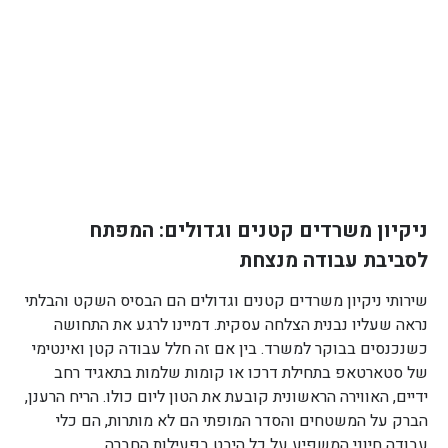
ניקיון משרדים קטנים וגדולים: המפתח
לסביבת עבודה מנצחת
שירותי ניקיון משרדים קטנים וגדולים הם הבסיס השקט והבלתי
נראה שעליו נבנית הצלחה עסקית. דמיינו לרגע את התחושה
כשנכנסים בבוקר למשרד. בין אם זה חלל עבודה קטן ואינטימי
של סטארטאפ בתחילת דרכו או קומות שלמות בתאגיד רחב
ידיים, האווירה הראשונית קובעת את הטון ליום כולו. הריח הרענן,
הברק על המשטחים והסדר המופתי הם לא מותרות, הם כלי
עבודה חיוני המשפיע על כל היבט בפעילות החברה.