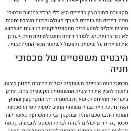
תקשורת פתוחה בין הדיירים היא כלי מרכזי במניעת סכסוכי
חניה. דיירים המעוניינים לשתף פעולה ולבנות מערכת יחסים
חיובית יכולים למנוע רבים מהקונפליקטים הנובעים משימוש
לא נכון בחניות. יש לעודד דיונים בנוגע לסוגיות חניה, לעדכן
את הדיירים על שינויים ולפעול לשיפור תנאי החניה בבניין.
היבטים משפטיים של סכסוכי
חניה
סכסוכי חניה בבניינים משותפים יכולים להיגרם ממגוון סיבות,
וחשוב להבין את ההיבטים המשפטיים הקשורים בהם. החוק
בישראל מתייחס לנושא זה במסגרת דיני המקרקעין והחוק
האזרחי. כל דייר בבניין משותף מחויב לפעול לפי ההסכמות
המוסדרות בהסכם החניה ובתקנון הבית המשותף. כאשר ישנו
סכסוך, הדיירים יכולים לפנות לבית המשפט לתביעות קטנות
או לבית המשפט המחוזי, בהתאם לסכום המחלוקות. חשוב