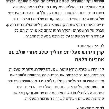
שירותי ניקיון משרדים קטנים וגדולים הם הבסיס השקט והבלתי
נראה שעליו נבנית הצלחה עסקית. דמיינו לרגע את התחושה
כשנכנסים בבוקר למשרד. בין אם זה חלל עבודה קטן ואינטימי
של סטארטאפ בתחילת דרכו או קומות שלמות בתאגיד רחב
ידיים, האווירה הראשונית קובעת את הטון ליום כולו. הריח הרענן,
הברק על המשטחים והסדר המופתי הם לא מותרות, הם כלי
עבודה חיוני המשפיע על כל היבט בפעילות החברה.
לקריאת המאמר »
קרן חידוש מעליות: תהליך שלב אחרי שלב עם
אחריות מלאה
קרן חידוש מעליות היא יוזמה שנועדה לשדרג ולתחזק מעליות
בבניינים, במטרה להבטיח את בטיחות המשתמשים ולשפר את
איכות השירות. המעליות הן חלק בלתי נפרד מהתשתית העירונית,
והן משפיעות על הנגישות והנוחות של דיירי הבניינים. עם
השנים, עלולות להתרחש בעיות טכניות שונות, והקרן מציעה
פתרונות מעשיים ויעילים לשדרוג מערכות המעליות.
לקריאת המאמר »