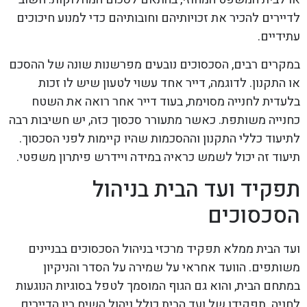
לדיירים להכיר את זכויותיהם וחובותיהם כדי למנוע חיכוכים
עתידיים.
במקרים רבים, הסכסוכים נובעים מפרשנות שונה של ההסכם
או התקנון. לדוגמה, דייר אחד עשוי לטעון שיש לו זכות
בלעדית לחנייה מסוימת, בעוד דייר אחר רואה את השטח
כחנייה משותפת. כאשר מתעורר סכסוך כזה, יש חשיבות רבה
לתיעוד כללי התקנון וההסכמות שהיו קיימות לפני הסכסוך.
תיעוד זה יכול לשמש כראיה במידה ויידרש פיתרון משפטי.
תפקיד ועד הבית בניהול
הסכסוכים
ועד הבית ממלא תפקיד מרכזי בניהול הסכסוכים בבניינים
משותפים. הוועד אחראי על שמירה על הסדר והניקיון
במתחם הבית, והוא גם הגוף המוסמך לטפל בסוגיות הנוגעות
לחניה. תפקידו של ועד הבית כולל ניהול השיח בין הדיירים,