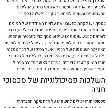
יש צורך בהליכים משפטיים. לדוגמה, אם דייר אחד מחליט
לתבוע דייר אחר על שימוש לא חוקי בחניה, ההליכים
המשפטיים עשויים להימשך זמן רב ולעלות כסף רב.
בנוסף, יש לקחת בחשבון את עלויות האחזקה של חניונים
משותפים. אם ישנם דיירים שאינם עומדים בכללים, נדרש
לעיתים לבצע שיפוט או שיפוט נוסף כדי להבטיח שהחניון
נשאר מסודר ובטוח לשימוש. תהליך זה יכול להוסיף לעלויות
האחזקה השוטפות של הבניין, אשר בסופו של דבר נופלות
על כל הדיירים. לכן, הבנת ההיבטים הכלכליים של סכסוכי
חניה היא קריטית לדיירים, במיוחד כאשר מדובר בניהול
תקציב הבניין ובשמירה על יחסים תקינים בין הדיירים.
השלכות פסיכולוגיות של סכסוכי
חניה
סכסוכי חניה יכולים להשפיע על הדינמיקה החברתית
בבניינים משותפים ולטפח תחושות של חוסר נוחות, עוינות או