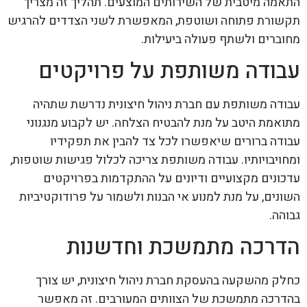
התאמה מיטבית של השירותים המוצעים. תהליך זה מצריך
תקשורת פתוחה ושוטפת, המאפשרת לשני הצדדים להרגיש
מחוברים ולשתף פעולה ביעילות.
עבודה משותפת על פרויקטים
עבודה משותפת עם חברת ניהול חיצונית נדרשת שתהיה
מתואמת היטב על מנת להבטיח הצלחה. יש לקבוע מנגנוני
עבודה ברורים שיאפשרו לכל צד להבין את תפקידיו
ומחויבויותיו. עבודה משותפת צריכה לכלול פגישות שוטפות,
עדכונים מקצועיים ודיונים על ההתקדמות בפרויקטים
השונים, על מנת למנוע אי הבנות ולשמור על פרודוקטיביות
גבוהה.
הדרכה מתמשכת וחדשנות
כחלק מהשקעה בהעסקת חברת ניהול חיצונית, יש צורך
בהדרכה מתמשכת של הצוותים המעורבים. זה מאפשר