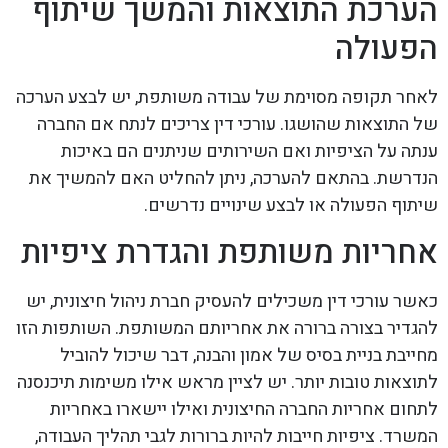
הערכת התוצאות והמשך שיתוף
הפעולה
לאחר תקופה מסוימת של עבודה משותפת, יש לבצע הערכה
של התוצאות שהושגו. עורכי דין צריכים לנתח אם החברה
ענתה על הציפיות ואם השירותים שניתנים הם באיכות
הנדרשת. בהתאם להערכה, ניתן להחליט האם להמשיך את
שיתוף הפעולה או לבצע שינויים נדרשים.
אחריות משותפת והגדרת ציפיות
כאשר עורכי דין משכילים להעסיק חברת ניהול חיצונית, יש
להגדיר בצורה ברורה את אחריותם המשותפת. השותפות הזו
מחייבת בניית בסיס של אמון והבנה, דבר שיכול להוביל
לתוצאות טובות יותר. יש לציין מראש אילו משימות תיכנסנה
לתחום אחריות החברה החיצונית ואילו יישארו באחריות
המשרד. ציפיות חייבות להיות ברורות לגבי תהליך העבודה,