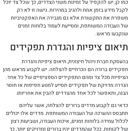
כמו כן, יש להקפיד על זמינות משני הצדדים, כך שכל צד יוכל
לקבל מידע בזמן אמת ולהגיב במהירות. גישה זו לא רק
משפרת את התקשורת אלא גם מגבירה את האפקטיביות
של העבודה המשותפת, ומסייעת לעמוד בלוחות זמנים
שנקבעו מראש.
תיאום ציפיות והגדרת תפקידים
בהעסקת חברת ניהול חיצונית, תיאום ציפיות והגדרת
תפקידים ברורה הם הכרחיים להצלחה. יש לקבוע מראש מהן
הציפיות מכל צד ומהם התפקידים הספציפיים של כל אחד.
הגדרה מדויקת של תפקידים תסייע למנוע חפיפות או חוסר
הבנה, ותאפשר לכל אחד מהצדדים להבין את אחריותו.
כדאי גם לקבוע מדדים ברורים להצלחה, אשר עליהם
תתבסס ההערכה של העבודה המשותפת. מדדים אלו יכולים
לכלול עמידה בלוחות זמנים, איכות העבודה, ושביעות רצון
של לקוחות. ככל שהמדדים יהיו ברורים ומדויקים יותר, כך