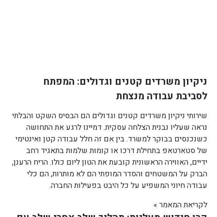
ניקיון משרדים קטנים וגדולים: המפתח
לסביבת עבודה מנצחת
שירותי ניקיון משרדים קטנים וגדולים הם הבסיס השקט והבלתי
נראה שעליו נבנית הצלחה עסקית. דמיינו לרגע את התחושה
כשנכנסים בבוקר למשרד. בין אם זה חלל עבודה קטן ואינטימי
של סטארטאפ בתחילת דרכו או קומות שלמות בתאגיד רחב
ידיים, האווירה הראשונית קובעת את הטון ליום כולו. הריח הרענן,
הברק על המשטחים והסדר המופתי הם לא מותרות, הם כלי
עבודה חיוני המשפיע על כל היבט בפעילות החברה.
לקריאת המאמר »