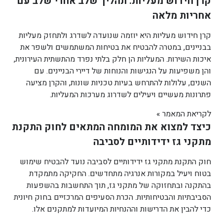
קרן חידוש מעליות: תהליך שלב אחרי שלב עם
אחריות מלאה
קרן חידוש מעליות היא יוזמה שנועדה לשדרג ולתחזק מעליות
בבניינים, במטרה להבטיח את בטיחות המשתמשים ולשפר את
איכות השירות. המעליות הן חלק בלתי נפרד מהתשתית העירונית,
והן משפיעות על הנגישות והנוחות של דיירי הבניינים. עם
השנים, עלולות להתרחש בעיות טכניות שונות, והקרן מציעה
פתרונות מעשיים ויעילים לשדרוג מערכות המעליות.
לקריאת המאמר »
כיצד למצוא את המומחה המתאים לחוק התקנת
מתקני גז ידידותיים לסביבה
חוק התקנת מתקני גז ידידותיים לסביבה נועד להבטיח שימוש
בטוח ויעיל במקורות אנרגיה מתחדשים. החקיקה מתמקדת
בהתקנה ובתחזוקה של מתקני גז, תוך התחשבות בהשפעות
הסביבתיות והבטיחותיות. הכרת הסעיפים המרכזיים בחוק חיונית
כדי להבין את הדרישות וההנחיות המיועדות למתקנים אלו.