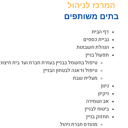
לג
תוכן
דף הבית
גביית כספים
הנהלת חשבונות
תפעול בניין
טיפול בחשמל בבניין בעזרת חברת ועד בית חיצוני
טיפול ודאגה לבטחון הבניין
מעלית שבת
גינון
ניקיון
אב ושמירה
ביטוח לבניין
תחזוק בניין
מהנדס חברת ניהול