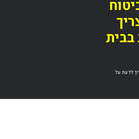
יטוח
ריך
בבית
יך לדעת על