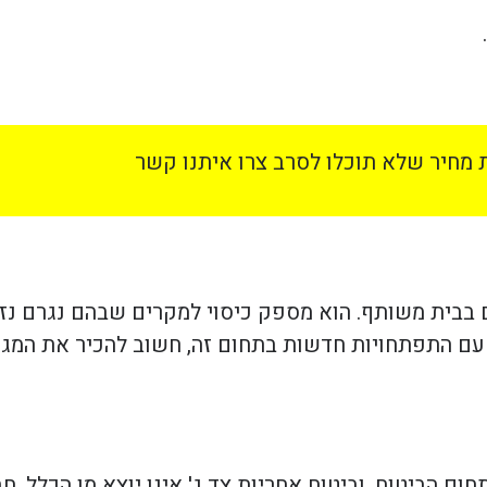
מחיר שלא תוכלו לסרב צרו איתנו קשר
ים בבית משותף. הוא מספק כיסוי למקרים שבהם נגרם נז
 עם התפתחויות חדשות בתחום זה, חשוב להכיר את המג
 הביטוח, וביטוח אחריות צד ג' אינו יוצא מן הכלל. חב