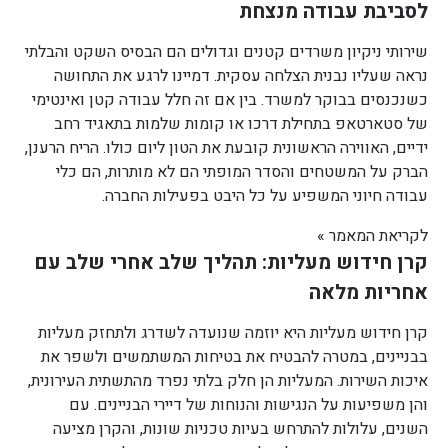
לסביבת עבודה מנצחת
שירותי ניקיון משרדים קטנים וגדולים הם הבסיס השקט והבלתי
נראה שעליו נבנית הצלחה עסקית. דמיינו לרגע את התחושה
כשנכנסים בבוקר למשרד. בין אם זה חלל עבודה קטן ואינטימי
של סטארטאפ בתחילת דרכו או קומות שלמות בתאגיד רחב
ידיים, האווירה הראשונית קובעת את הטון ליום כולו. הריח הרענן,
הברק על המשטחים והסדר המופתי הם לא מותרות, הם כלי
עבודה חיוני המשפיע על כל היבט בפעילות החברה.
לקריאת המאמר »
קרן חידוש מעליות: תהליך שלב אחרי שלב עם
אחריות מלאה
קרן חידוש מעליות היא יוזמה שנועדה לשדרג ולתחזק מעליות
בבניינים, במטרה להבטיח את בטיחות המשתמשים ולשפר את
איכות השירות. המעליות הן חלק בלתי נפרד מהתשתית העירונית,
והן משפיעות על הנגישות והנוחות של דיירי הבניינים. עם
השנים, עלולות להתרחש בעיות טכניות שונות, והקרן מציעה