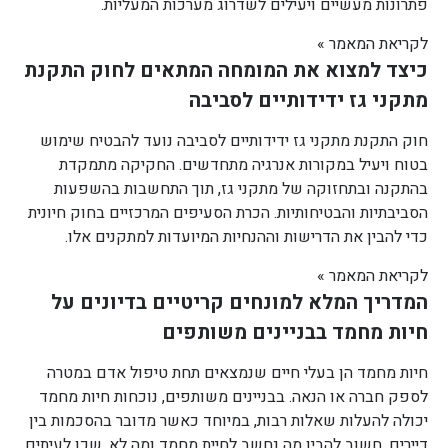
פתרונות מעשיים ויעילים לשדרוג מערכות המעליות.
לקריאת המאמר »
כיצד למצוא את המומחה המתאים לחוק התקנת
מתקני גז ידידותיים לסביבה
חוק התקנת מתקני גז ידידותיים לסביבה נועד להבטיח שימוש
בטוח ויעיל במקורות אנרגיה מתחדשים. החקיקה מתמקדת
בהתקנה ובתחזוקה של מתקני גז, תוך התחשבות בהשפעות
הסביבתיות והבטיחותיות. הכרת הסעיפים המרכזיים בחוק חיונית
כדי להבין את הדרישות וההנחיות המיועדות למתקנים אלו.
לקריאת המאמר »
המדריך המלא למונחים קריטיים בדיונים על
חיות מחמד בבניינים משותפים
חיות מחמד הן בעלי חיים שנמצאים תחת טיפול אדם במטרה
לספק חברה או הנאה. בבניינים משותפים, נוכחות חיות מחמד
יכולה להעלות שאלות רבות, במיוחד כאשר מדובר בהסכמות בין
דיירים. חשוב להבין מה נחשב לחיית מחמד ומה לא, שכן לעיתים