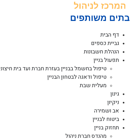
לג
תוכן
דף הבית
גביית כספים
הנהלת חשבונות
תפעול בניין
טיפול בחשמל בבניין בעזרת חברת ועד בית חיצוני
טיפול ודאגה לבטחון הבניין
מעלית שבת
גינון
ניקיון
אב ושמירה
ביטוח לבניין
תחזוק בניין
מהנדס חברת ניהול