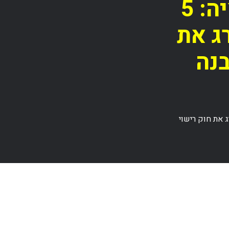
חידושים בעצם הרגולציה: 5
ג את
נה
לים לשדרג את חוק רישוי