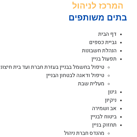
לג
תוכן
דף הבית
גביית כספים
הנהלת חשבונות
תפעול בניין
טיפול בחשמל בבניין בעזרת חברת ועד בית חיצוני
טיפול ודאגה לבטחון הבניין
מעלית שבת
גינון
ניקיון
אב ושמירה
ביטוח לבניין
תחזוק בניין
מהנדס חברת ניהול