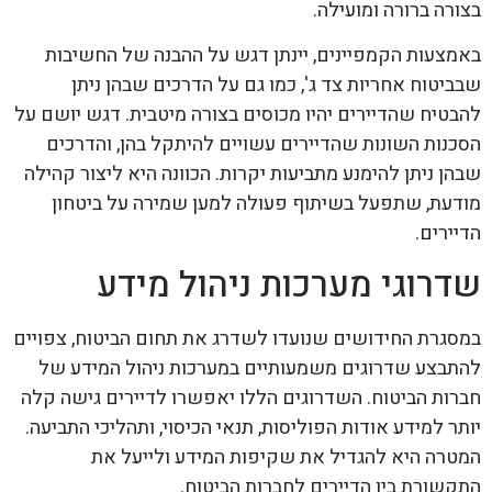
בצורה ברורה ומועילה.
באמצעות הקמפיינים, יינתן דגש על ההבנה של החשיבות
שבביטוח אחריות צד ג', כמו גם על הדרכים שבהן ניתן
להבטיח שהדיירים יהיו מכוסים בצורה מיטבית. דגש יושם על
הסכנות השונות שהדיירים עשויים להיתקל בהן, והדרכים
שבהן ניתן להימנע מתביעות יקרות. הכוונה היא ליצור קהילה
מודעת, שתפעל בשיתוף פעולה למען שמירה על ביטחון
הדיירים.
שדרוגי מערכות ניהול מידע
במסגרת החידושים שנועדו לשדרג את תחום הביטוח, צפויים
להתבצע שדרוגים משמעותיים במערכות ניהול המידע של
חברות הביטוח. השדרוגים הללו יאפשרו לדיירים גישה קלה
יותר למידע אודות הפוליסות, תנאי הכיסוי, ותהליכי התביעה.
המטרה היא להגדיל את שקיפות המידע ולייעל את
התקשורת בין הדיירים לחברות הביטוח.