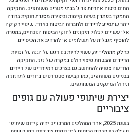
במהלך 2025 צפויים חידושי חקיקה שיכולים להשפיע על
תחום ביטוח אחריות צד ג' בבתי מגורים משותפים. החקיקה
תתמקד בפתרון בעיות קיימות וביצירת מסגרת חוקית ברורה
יותר שתסייע לדיירים ולחברות הביטוח כאחד. שינויי חקיקה
אלו עשויים לכלול תיקונים לחוקי הביטוח הנוכחיים, במטרה
להוסיף מגבלות על תשלומים או להרחיב את הכיסויים.
כחלק מתהליך זה, עשוי להיות גם דגש על הגנה על זכויות
הדיירים והבטחת פיצוי הולם במקרה של נזק. החקיקה
החדשה צפויה להתחשב גם בצרכים המיוחדים של דיירים
בבניינים משותפים, כמו קביעת סטנדרטים ברורים לתחזוקה
וניהול המתקנים המשותפים.
יצירת שיתופי פעולה עם גופים
ציבוריים
בשנת 2025, אחד המהלכים המרכזיים יהיה קידום שיתופי
פעולה בין חברות הביטוח לבין גופים ציבוריים, כמו רשויות