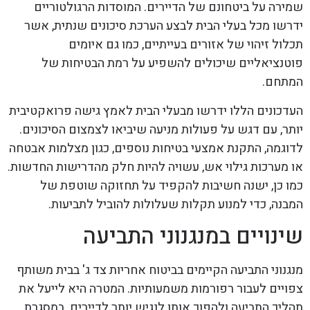
שמירה על ביטחונם של הדיירים. המוסדות הרגולטוריים
ידרשו מכל בעלי הבית לבצע הערכת סיכונים שנתית, אשר
תכלול זיהוי של אזורים בעייתיים, כמו גם איומים
פוטנציאליים שיכולים להשפיע על רמת הבטיחות של
המתחם.
העדכונים הללו ידרשו מבעלי הבית לאמץ גישה פרואקטיבית
יותר, עם דגש על פעולות מניעה שיביאו לצמצום הסיכונים.
לדוגמה, התקנת אמצעי בטיחות נוספים, כגון מצלמות אבטחה
או מערכות גילוי אש, עשויה להיות חלק מהדרישות החדשות.
כמו כן, ישנה חשיבות להקפיד על תחזוקה שוטפת של
המבנה, כדי למנוע תקלות שעלולות להוביל לתביעות.
שינויים במנגנוני התביעה
מנגנוני התביעה הקיימים בביטוח אחריות צד ג' בבית משותף
צפויים לעבור רפורמות משמעותיות. המטרה היא לייעל את
תהליך התביעה ולהפוך אותו לנגיש יותר לדיירים. במסגרת