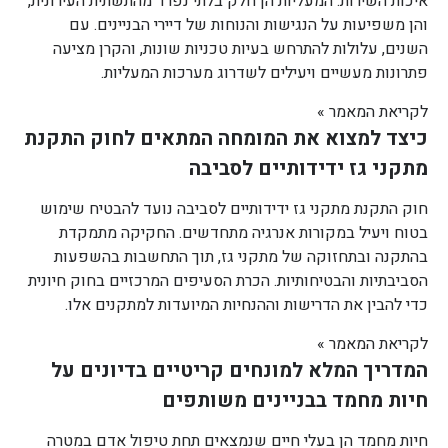
איכות השירות. המעליות הן חלק בלתי נפרד מהתשתית העירונית,
והן משפיעות על הנגישות והנוחות של דיירי הבניינים. עם
השנים, עלולות להתרחש בעיות טכניות שונות, והקרן מציעה
פתרונות מעשיים ויעילים לשדרוג מערכות המעליות.
לקריאת המאמר »
כיצד למצוא את המומחה המתאים לחוק התקנת
מתקני גז ידידותיים לסביבה
חוק התקנת מתקני גז ידידותיים לסביבה נועד להבטיח שימוש
בטוח ויעיל במקורות אנרגיה מתחדשים. החקיקה מתמקדת
בהתקנה ובתחזוקה של מתקני גז, תוך התחשבות בהשפעות
הסביבתיות והבטיחותיות. הכרת הסעיפים המרכזיים בחוק חיונית
כדי להבין את הדרישות וההנחיות המיועדות למתקנים אלו.
לקריאת המאמר »
המדריך המלא למונחים קריטיים בדיונים על
חיות מחמד בבניינים משותפים
חיות מחמד הן בעלי חיים שנמצאים תחת טיפול אדם במטרה