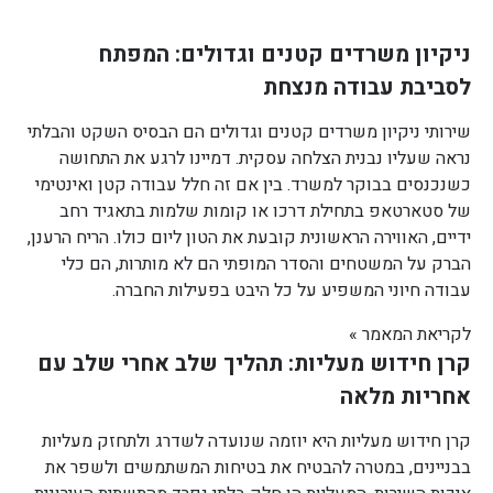
ניקיון משרדים קטנים וגדולים: המפתח
לסביבת עבודה מנצחת
שירותי ניקיון משרדים קטנים וגדולים הם הבסיס השקט והבלתי
נראה שעליו נבנית הצלחה עסקית. דמיינו לרגע את התחושה
כשנכנסים בבוקר למשרד. בין אם זה חלל עבודה קטן ואינטימי
של סטארטאפ בתחילת דרכו או קומות שלמות בתאגיד רחב
ידיים, האווירה הראשונית קובעת את הטון ליום כולו. הריח הרענן,
הברק על המשטחים והסדר המופתי הם לא מותרות, הם כלי
עבודה חיוני המשפיע על כל היבט בפעילות החברה.
לקריאת המאמר »
קרן חידוש מעליות: תהליך שלב אחרי שלב עם
אחריות מלאה
קרן חידוש מעליות היא יוזמה שנועדה לשדרג ולתחזק מעליות
בבניינים, במטרה להבטיח את בטיחות המשתמשים ולשפר את