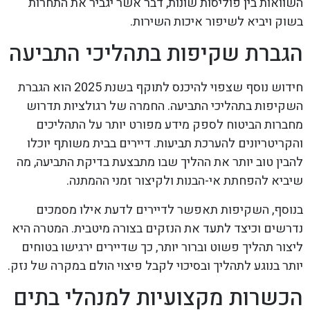
השוואות בין פוליסות שונות, דבר אשר יגביר את התחרות
בשוק ויביא לשיפור איכות השירות.
הגברת שקיפות בתהליכי התביעה
חידוש נוסף שצפוי להיכנס לתוקף בשנת 2025 הוא הגברת
השקיפות בתהליכי התביעה. החמרה של רגולציות תדרוש
מחברות הביטוח לספק מידע מפורט יותר על התהליכים
והקריטריונים להערכת תביעות. דיירים בבית משותף יוכלו
להבין טוב יותר את ההליך שבו מתבצעת בדיקת התביעה, מה
שיביא להפחתת אי-הבנות ולקיצור זמני ההמתנה.
בנוסף, השקיפות תאפשר לדיירים לדעת אילו מסמכים
נדרשים וכיצד לתעד את הנזקים בצורה מיטבית. המטרה היא
ליצור תהליך פשוט וברור יותר, כך שדיירים ירגישו בטוחים
יותר בנוגע לתהליך ובסיכוי לקבל פיצוי הולם במקרה של נזק.
הכשרות מקצועיות למנהלי בתים