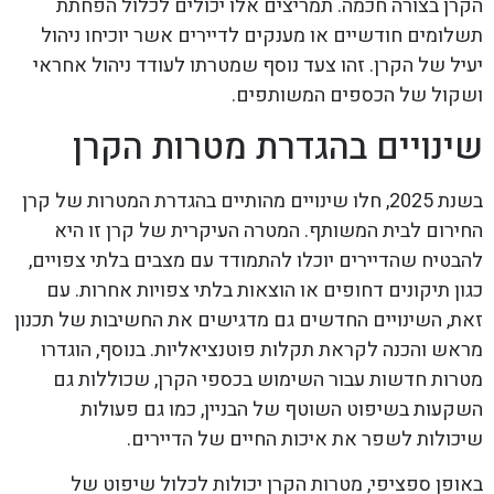
הקרן בצורה חכמה. תמריצים אלו יכולים לכלול הפחתת
תשלומים חודשיים או מענקים לדיירים אשר יוכיחו ניהול
יעיל של הקרן. זהו צעד נוסף שמטרתו לעודד ניהול אחראי
ושקול של הכספים המשותפים.
שינויים בהגדרת מטרות הקרן
בשנת 2025, חלו שינויים מהותיים בהגדרת המטרות של קרן
החירום לבית המשותף. המטרה העיקרית של קרן זו היא
להבטיח שהדיירים יוכלו להתמודד עם מצבים בלתי צפויים,
כגון תיקונים דחופים או הוצאות בלתי צפויות אחרות. עם
זאת, השינויים החדשים גם מדגישים את החשיבות של תכנון
מראש והכנה לקראת תקלות פוטנציאליות. בנוסף, הוגדרו
מטרות חדשות עבור השימוש בכספי הקרן, שכוללות גם
השקעות בשיפוט השוטף של הבניין, כמו גם פעולות
שיכולות לשפר את איכות החיים של הדיירים.
באופן ספציפי, מטרות הקרן יכולות לכלול שיפוט של