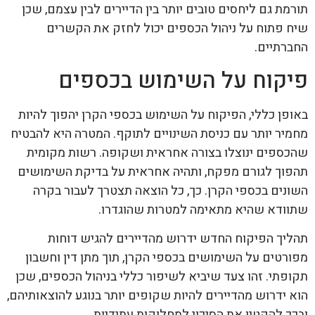
תורמת גם ליחסים טובים יותר בין הדיירים לבין עצמם, שכן
שיח פתוח על ניהול הכספים יכול לחזק את הקשרים
החברתיים.
פיקוח על השימוש בכספים
באופן כללי, הפיקוח על השימוש בכספי הקרן יהפוך להיות
מחמיר יותר עם כניסת השינויים לתוקף. המטרה היא להבטיח
שהכספים ינוצלו בצורה אחראית ושקופה. רשות מקומית
תהפוך לגורם מפקח, ותהיה אחראית על בדיקת השימושים
השונים בכספי הקרן. כך, כל הוצאה תצטרך לעבור בקרה
שתוודא שהיא מתאימה למטרות שהוגדרו.
תהליך הפיקוח החדש ידרוש מהדיירים להגיש דוחות
מפורטים על השימושים בכספי הקרן, תוך מתן דין וחשבון
תקופתי. זהו צעד שיביא לשיפור כללי בניהול הכספים, שכן
הוא ידרוש מהדיירים להיות שקופים יותר בנוגע להוצאותיהם,
ובכך להקטין את הסיכוי למחלוקות עתידיות.