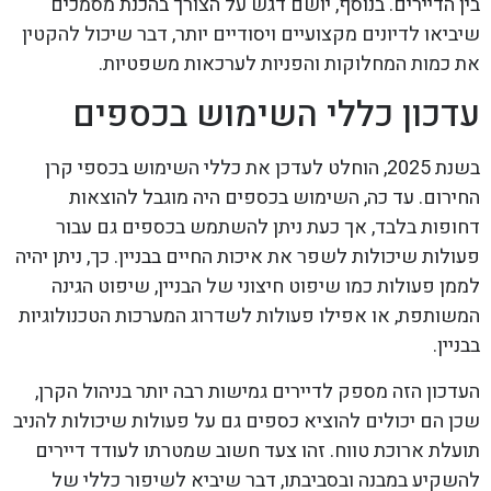
בין הדיירים. בנוסף, יושם דגש על הצורך בהכנת מסמכים
שיביאו לדיונים מקצועיים ויסודיים יותר, דבר שיכול להקטין
את כמות המחלוקות והפניות לערכאות משפטיות.
עדכון כללי השימוש בכספים
בשנת 2025, הוחלט לעדכן את כללי השימוש בכספי קרן
החירום. עד כה, השימוש בכספים היה מוגבל להוצאות
דחופות בלבד, אך כעת ניתן להשתמש בכספים גם עבור
פעולות שיכולות לשפר את איכות החיים בבניין. כך, ניתן יהיה
לממן פעולות כמו שיפוט חיצוני של הבניין, שיפוט הגינה
המשותפת, או אפילו פעולות לשדרוג המערכות הטכנולוגיות
בבניין.
העדכון הזה מספק לדיירים גמישות רבה יותר בניהול הקרן,
שכן הם יכולים להוציא כספים גם על פעולות שיכולות להניב
תועלת ארוכת טווח. זהו צעד חשוב שמטרתו לעודד דיירים
להשקיע במבנה ובסביבתו, דבר שיביא לשיפור כללי של