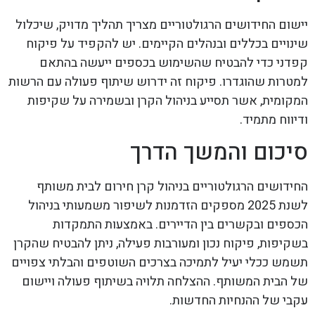
יישום החידושים הרגולטוריים מצריך תהליך מדויק, שיכלול
שינויים בכללים ובנהלים הקיימים. יש להקפיד על פיקוח
קפדני כדי להבטיח שהשימוש בכספים ייעשה בהתאם
למטרות שהוגדרו. פיקוח זה ידרוש שיתוף פעולה עם הרשות
המקומית, אשר תסייע בניהול הקרן ובשמירה על שקיפות
ודיווח מתמיד.
סיכום והמשך הדרך
החידושים הרגולטוריים בניהול קרן חירום לבית משותף
לשנת 2025 מספקים הזדמנות לשיפור משמעותי בניהול
הכספים ובקשרים בין הדיירים. באמצעות התמקדות
בשקיפות, פיקוח נכון ומעורבות פעילה, ניתן להבטיח שהקרן
תשמש ככלי יעיל לתמיכה בצרכים השוטפים והבלתי צפויים
של הבית המשותף. ההצלחה תלויה בשיתוף פעולה ויישום
עקבי של ההנחיות החדשות.