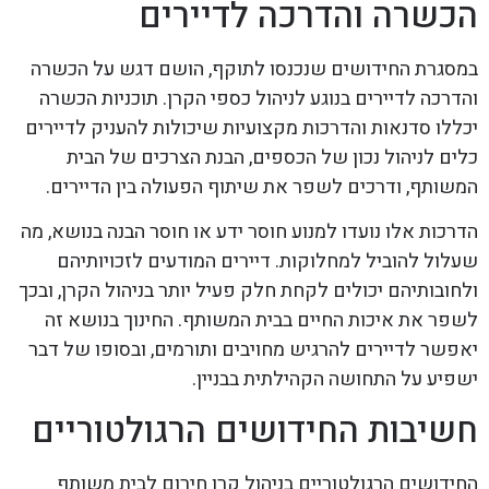
הכשרה והדרכה לדיירים
במסגרת החידושים שנכנסו לתוקף, הושם דגש על הכשרה
והדרכה לדיירים בנוגע לניהול כספי הקרן. תוכניות הכשרה
יכללו סדנאות והדרכות מקצועיות שיכולות להעניק לדיירים
כלים לניהול נכון של הכספים, הבנת הצרכים של הבית
המשותף, ודרכים לשפר את שיתוף הפעולה בין הדיירים.
הדרכות אלו נועדו למנוע חוסר ידע או חוסר הבנה בנושא, מה
שעלול להוביל למחלוקות. דיירים המודעים לזכויותיהם
ולחובותיהם יכולים לקחת חלק פעיל יותר בניהול הקרן, ובכך
לשפר את איכות החיים בבית המשותף. החינוך בנושא זה
יאפשר לדיירים להרגיש מחויבים ותורמים, ובסופו של דבר
ישפיע על התחושה הקהילתית בבניין.
חשיבות החידושים הרגולטוריים
החידושים הרגולטוריים בניהול קרן חירום לבית משותף