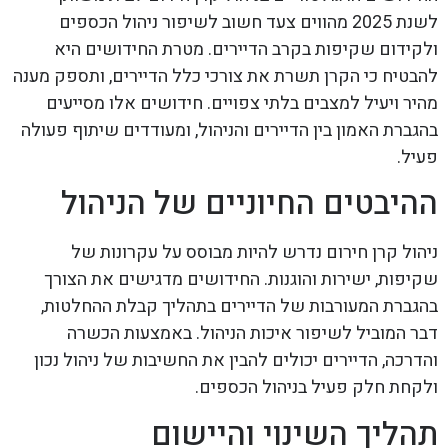
לשנת 2025 מהווים צעד חשוב לשיפור ניהול הכספים
ולקידום שקיפות בקרב הדיירים. מטרת החידושים היא
להבטיח כי הקרן תשרת את צורכי כלל הדיירים, ותספק מענה
מהיר ויעיל למצבים בלתי צפויים. חידושים אלו מסייעים
בהגברת האמון בין הדיירים והניהול, ומעודדים שיתוף פעולה
פעיל.
ההיבטים החיוניים של הניהול
ניהול קרן חירום נדרש להיות מבוסס על עקרונות של
שקיפות, ישירות והוגנות. החידושים מדגישים את הצורך
בהגברת המעורבות של הדיירים בתהליך קבלת ההחלטות,
דבר המוביל לשיפור איכות הניהול. באמצעות הכשרה
והדרכה, הדיירים יכולים להבין את החשיבות של ניהול נכון
ולקחת חלק פעיל בניהול הכספים.
תהליך השינוי והיישום