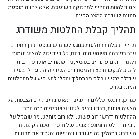
אמור להוות תחליף לתחזוקה השוטפת, אלא להוות תוספת
חיונית לשדרוג המצב הקיים.
תהליך קבלת החלטות משודרג
תהליך קבלת ההחלטות בנוגע לשימוש בכספי קרן החירום
עבר רפורמה משמעותית. כיום, כל דייר יכול להציע יוזמות
ולזמן דיונים פתוחים בנושא, מה שמחייב את וועד הבית
להגיב לבקשות בצורה מסודרת. השינוי הזה נועד להבטיח
שכולם ירגישו חלק מהתהליך ויוכלו להשפיע על ההחלטות
המתקבלות.
כמו כן, הוכנסו כללים חדשים המאפשרים קיום הצבעות על
הצעות שונות, דבר שיביא לגיוון ולשקיפות רבה יותר.
ההחלטות ידרשו רוב פשוט, ולא רוב מוחלט, מה שמקל על
קבלת החלטות ומונע מצבים של חוסר הסכמה קיצונית.
השדרוג בתהליך זה מעודד שיתופיות ומגביר את תחושת