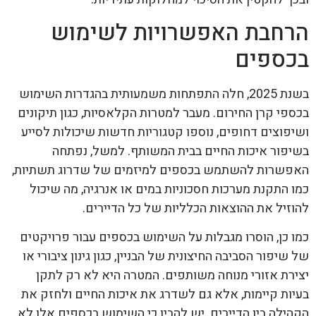
הרחבת האפשרויות לשימוש
בכספים
בשנת 2025, חלה התפתחות משמעותית בהגדרות השימוש
בכספי קרן החירום. מעבר למטרות הקלאסיות, כגון תיקונים
ושיפוצים דחופים, נוספו קטגוריות חדשות שיכולות לסייע
בשיפור איכות החיים בבית המשותף. למשל, נפתחה
האפשרות להשתמש בכספים למיזמים של שדרוג תשתיות,
כמו התקנת מערכות חסכוניות במים או אנרגיה, מה שיכול
להוזיל את ההוצאות הכלליות של כל הדיירים.
כמו כן, הוסרו מגבלות על השימוש בכספים עבור פרויקטים
של שיפור הסביבה החיצונית של הבניין, כגון גינון ציבורי או
יצירת אזורי מנוחה משותפים. המטרה היא לא רק לתקן
בעיות קיימות, אלא גם לשדרג את איכות החיים ולחזק את
הקהילה בין הדיירים. יש להבין כי השימוש בכספים אלו לא