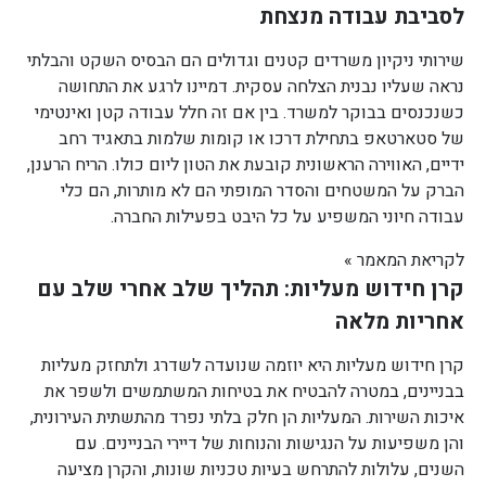
לסביבת עבודה מנצחת
שירותי ניקיון משרדים קטנים וגדולים הם הבסיס השקט והבלתי
נראה שעליו נבנית הצלחה עסקית. דמיינו לרגע את התחושה
כשנכנסים בבוקר למשרד. בין אם זה חלל עבודה קטן ואינטימי
של סטארטאפ בתחילת דרכו או קומות שלמות בתאגיד רחב
ידיים, האווירה הראשונית קובעת את הטון ליום כולו. הריח הרענן,
הברק על המשטחים והסדר המופתי הם לא מותרות, הם כלי
עבודה חיוני המשפיע על כל היבט בפעילות החברה.
לקריאת המאמר »
קרן חידוש מעליות: תהליך שלב אחרי שלב עם
אחריות מלאה
קרן חידוש מעליות היא יוזמה שנועדה לשדרג ולתחזק מעליות
בבניינים, במטרה להבטיח את בטיחות המשתמשים ולשפר את
איכות השירות. המעליות הן חלק בלתי נפרד מהתשתית העירונית,
והן משפיעות על הנגישות והנוחות של דיירי הבניינים. עם
השנים, עלולות להתרחש בעיות טכניות שונות, והקרן מציעה