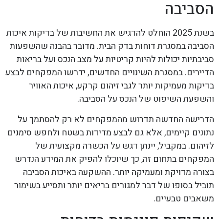
הסביבה
בשנת 2025 הוחלט להדגיש את החשיבות של בדיקות איכות
הסביבה במסגרת דוחות בדק הבית. מדובר בהבנה שהשפעות
סביבתיות יכולות להיות קריטיות על מצב הנכס ועל בריאות
הדיירים. במסגרת השינויים החדשים, ידרשו המפקחים לבצע
בדיקות מעמיקות יותר לגבי זיהום קרקע, איכות האוויר
והשפעת השיפוט של הנכס על הסביבה.
הדרישה החדשה תדרוש מהמפקחים לא רק להסתמך על
נתונים קיימים, אלא גם לבצע מדידות בשטח ולחפש סימנים
לזיהום. במקביל, יינתן דגש על הכשרה מקצועית של
המפקחים בתחום זה, כך שיוכלו להפיק את המידע הנדרש
בצורה מדויקת ומעמיקה יותר. ההשקעה באיכות הסביבה
תוביל בסופו של דבר למגורים בריאים יותר ותסייע בשימור
משאבים טבעיים.