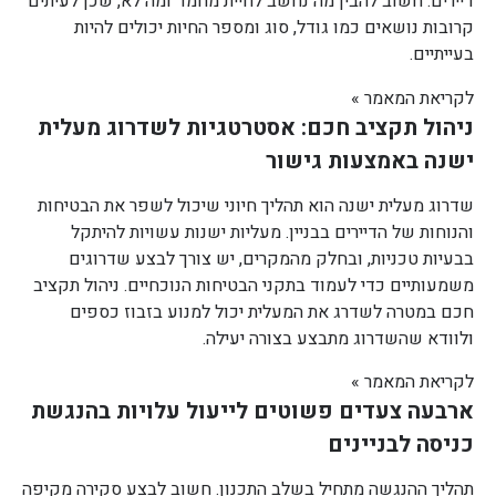
דיירים. חשוב להבין מה נחשב לחיית מחמד ומה לא, שכן לעיתים
קרובות נושאים כמו גודל, סוג ומספר החיות יכולים להיות
בעייתיים.
לקריאת המאמר »
ניהול תקציב חכם: אסטרטגיות לשדרוג מעלית
ישנה באמצעות גישור
שדרוג מעלית ישנה הוא תהליך חיוני שיכול לשפר את הבטיחות
והנוחות של הדיירים בבניין. מעליות ישנות עשויות להיתקל
בבעיות טכניות, ובחלק מהמקרים, יש צורך לבצע שדרוגים
משמעותיים כדי לעמוד בתקני הבטיחות הנוכחיים. ניהול תקציב
חכם במטרה לשדרג את המעלית יכול למנוע בזבוז כספים
ולוודא שהשדרוג מתבצע בצורה יעילה.
לקריאת המאמר »
ארבעה צעדים פשוטים לייעול עלויות בהנגשת
כניסה לבניינים
תהליך ההנגשה מתחיל בשלב התכנון. חשוב לבצע סקירה מקיפה