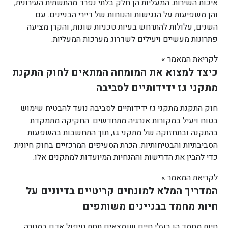
איכות השירות. המעליות הן חלק בלתי נפרד מהתשתית העירונית,
והן משפיעות על הנגישות והנוחות של דיירי הבניינים. עם
השנים, עלולות להתרחש בעיות טכניות שונות, והקרן מציעה
פתרונות מעשיים ויעילים לשדרוג מערכות המעליות.
לקריאת המאמר »
כיצד למצוא את המומחה המתאים לחוק התקנת
מתקני גז ידידותיים לסביבה
חוק התקנת מתקני גז ידידותיים לסביבה נועד להבטיח שימוש
בטוח ויעיל במקורות אנרגיה מתחדשים. החקיקה מתמקדת
בהתקנה ובתחזוקה של מתקני גז, תוך התחשבות בהשפעות
הסביבתיות והבטיחותיות. הכרת הסעיפים המרכזיים בחוק חיונית
כדי להבין את הדרישות וההנחיות המיועדות למתקנים אלו.
לקריאת המאמר »
המדריך המלא למונחים קריטיים בדיונים על
חיות מחמד בבניינים משותפים
חיות מחמד הן בעלי חיים שנמצאים תחת טיפול אדם במטרה