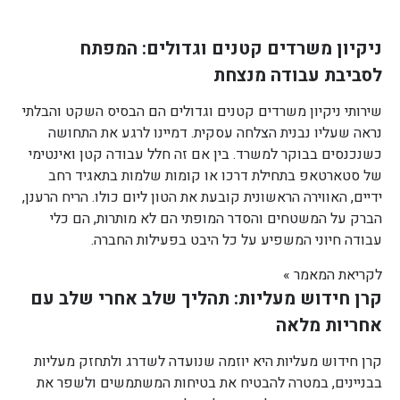
ניקיון משרדים קטנים וגדולים: המפתח
לסביבת עבודה מנצחת
שירותי ניקיון משרדים קטנים וגדולים הם הבסיס השקט והבלתי
נראה שעליו נבנית הצלחה עסקית. דמיינו לרגע את התחושה
כשנכנסים בבוקר למשרד. בין אם זה חלל עבודה קטן ואינטימי
של סטארטאפ בתחילת דרכו או קומות שלמות בתאגיד רחב
ידיים, האווירה הראשונית קובעת את הטון ליום כולו. הריח הרענן,
הברק על המשטחים והסדר המופתי הם לא מותרות, הם כלי
עבודה חיוני המשפיע על כל היבט בפעילות החברה.
לקריאת המאמר »
קרן חידוש מעליות: תהליך שלב אחרי שלב עם
אחריות מלאה
קרן חידוש מעליות היא יוזמה שנועדה לשדרג ולתחזק מעליות
בבניינים, במטרה להבטיח את בטיחות המשתמשים ולשפר את