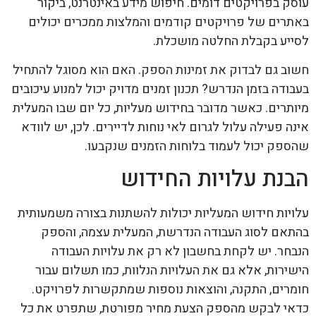
עוסק בפרויקטים דומים. חיפוש מידע באינטרנט, ביקור
באתרים של פרויקטים קודמים והמלצות ממכרים יכולים
לסייע בקבלת החלטה מושכלת.
חשוב גם לבדוק את זמינות הספק. האם הוא מסוגל להתחיל
בעבודה בזמן הנדרש? תכנון זמנים מדויק יכול למנוע עיכובים
מיותרים. כאשר מדובר בחידוש מעליות, כל יום שבו המעלית
אינה פעילה עלול לגרום לאי נוחות לדיירים. לכן, יש לוודא
שהספק יכול לעמוד בלוחות הזמנים שנקבעו.
הבנת עלויות החידוש
עלויות חידוש המעליות יכולות להשתנות בצורה משמעותית
בהתאם לסוג העבודה הנדרשת, המעלית עצמה, והספק
הנבחר. יש לקחת בחשבון לא רק את עלויות העבודה
הישירות, אלא גם את העלויות הנלוות, כמו תשלום עבור
חומרים, התקנה, והוצאות נוספות שמתקשרות לפרויקט.
כדאי לבקש מהספק הצעת מחיר מפורטת, שתפרט את כל