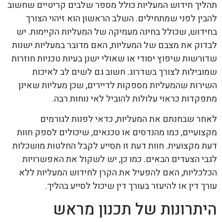
תהליך חידוש המעליות כולל מספר שלבים קריטיים שחשוב
להבין לפני שמתחילים. השלב הראשון הוא זיהוי הצורך
בחידוש, שכולל בחינה מעמיקה של המעליות הקיימות. יש
לבדוק את מצבם של המעליות, האם מדובר במעליות ישנות
שדורשות שיפוץ יסודי או שאולי ישנן בעיות טכניות חוזרות
שמובילות לצורך בשדרוג. חשוב גם לשים לב לאיכות
השירות שהמעליות מספקות לדיירים, שכן מעליות שאינן
מתפקדות כראוי עלולות להוביל לאי נוחות רבה.
לאחר שבחנתם את המעליות, כדאי לפנות לגורמים
מקצועיים, כמו מהנדסים או טכנאים, שיכולים לספק חוות
דעת מקצועית. חוות דעת זו תסייע לקבל החלטות מושכלות
לגבי הצעדים הבאים. כמו כן, יש לשקול את האפשרויות
הכלכליות, האם להפעיל את הקרן לחידוש המעליות ללא
עורך דין או להיעזר בעורך דין שיכול לסייע בהליך.
היתרונות של תכנון מראש