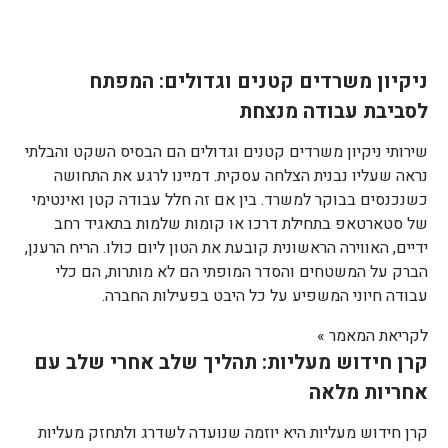
ניקיון משרדים קטנים וגדולים: המפתח
לסביבת עבודה מנצחת
שירותי ניקיון משרדים קטנים וגדולים הם הבסיס השקט והבלתי
נראה שעליו נבנית הצלחה עסקית. דמיינו לרגע את התחושה
כשנכנסים בבוקר למשרד. בין אם זה חלל עבודה קטן ואינטימי
של סטארטאפ בתחילת דרכו או קומות שלמות בתאגיד רחב
ידיים, האווירה הראשונית קובעת את הטון ליום כולו. הריח הרענן,
הברק על המשטחים והסדר המופתי הם לא מותרות, הם כלי
עבודה חיוני המשפיע על כל היבט בפעילות החברה.
לקריאת המאמר »
קרן חידוש מעליות: תהליך שלב אחרי שלב עם
אחריות מלאה
קרן חידוש מעליות היא יוזמה שנועדה לשדרג ולתחזק מעליות