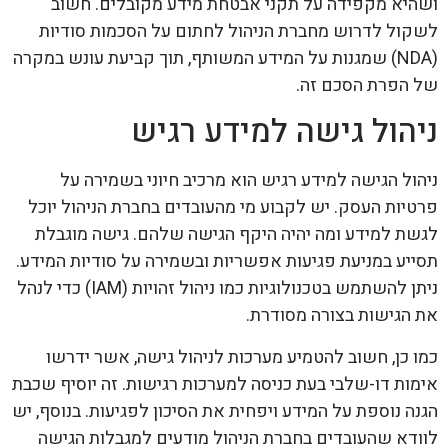
ושהיא מקפידה על תקני אבטחת מידע מקובלים. חשוב
לשקול לדרוש מחברת הניהול לחתום על הסכמות סודיות
(NDA) שמגנות על המידע המשותף, תוך קביעת עונש במקרה
של הפרת הסכם זה.
ניהול גישה למידע רגיש
ניהול הגישה למידע רגיש הוא מרכיב חיוני בשמירה על
פרטיות העסק. יש לקבוע מי מהעובדים בחברת הניהול יוכל
לגשת למידע ומה יהיה היקף הגישה שלהם. גישה מוגבלת
תסייע במניעת פגיעות אפשריות ובשמירה על סודיות המידע.
ניתן להשתמש בטכנולוגיות כמו ניהול זהויות (IAM) כדי לנהל
את הגישות בצורה מסודרת.
כמו כן, חשוב להטמיע מערכות לניהול גישה, אשר ידרשו
אימות דו-שלבי בעת כניסה למערכות רגישות. זה יוסיף שכבת
הגנה נוספת על המידע ויפחית את הסיכון לפגיעות. בנוסף, יש
לוודא שהעובדים בחברת הניהול מודעים למגבלות הגישה