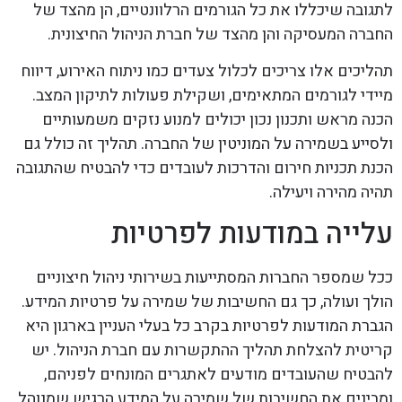
לתגובה שיכללו את כל הגורמים הרלוונטיים, הן מהצד של
החברה המעסיקה והן מהצד של חברת הניהול החיצונית.
תהליכים אלו צריכים לכלול צעדים כמו ניתוח האירוע, דיווח
מיידי לגורמים המתאימים, ושקילת פעולות לתיקון המצב.
הכנה מראש ותכנון נכון יכולים למנוע נזקים משמעותיים
ולסייע בשמירה על המוניטין של החברה. תהליך זה כולל גם
הכנת תכניות חירום והדרכות לעובדים כדי להבטיח שהתגובה
תהיה מהירה ויעילה.
עלייה במודעות לפרטיות
ככל שמספר החברות המסתייעות בשירותי ניהול חיצוניים
הולך ועולה, כך גם החשיבות של שמירה על פרטיות המידע.
הגברת המודעות לפרטיות בקרב כל בעלי העניין בארגון היא
קריטית להצלחת תהליך ההתקשרות עם חברת הניהול. יש
להבטיח שהעובדים מודעים לאתגרים המונחים לפניהם,
ומבינים את החשיבות של שמירה על המידע הרגיש שמנוהל