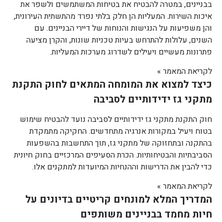
בבניינים, במטרה להבטיח את בטיחות המשתמשים ולשפר את
איכות השירות. המעליות הן חלק בלתי נפרד מהתשתית העירונית,
והן משפיעות על הנגישות והנוחות של דיירי הבניינים. עם
השנים, עלולות להתרחש בעיות טכניות שונות, והקרן מציעה
פתרונות מעשיים ויעילים לשדרוג מערכות המעליות.
לקריאת המאמר »
כיצד למצוא את המומחה המתאים לחוק התקנת
מתקני גז ידידותיים לסביבה
חוק התקנת מתקני גז ידידותיים לסביבה נועד להבטיח שימוש
בטוח ויעיל במקורות אנרגיה מתחדשים. החקיקה מתמקדת
בהתקנה ובתחזוקה של מתקני גז, תוך התחשבות בהשפעות
הסביבתיות והבטיחותיות. הכרת הסעיפים המרכזיים בחוק חיונית
כדי להבין את הדרישות וההנחיות המיועדות למתקנים אלו.
לקריאת המאמר »
המדריך המלא למונחים קריטיים בדיונים על
חיות מחמד בבניינים משותפים