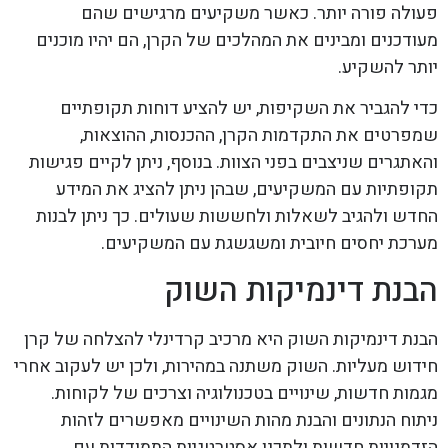
פעולה פורה יותר. כאשר משקיעים מרגישים שהם
מעודכנים ומבינים את המהלכים של הקרן, הם יהיו מוכנים
יותר להשקיע.
כדי להגביר את השקיפות, יש להציע דוחות תקופתיים
שמפרטים את התקדמות הקרן, ההכנסות, ההוצאות,
והאתגרים שניצבים בפני הצוות. בנוסף, ניתן לקיים פגישות
תקופתיות עם המשקיעים, שבהן ניתן להציג את המידע
החדש ולהגיב לשאלות ולחששות שעולים. כך ניתן לבנות
מערכת יחסים חיובית ומשגשגת עם המשקיעים.
הבנת דינמיקות השוק
הבנת דינמיקות השוק היא מרכיב קרדינלי להצלחה של קרן
חידוש מעליות. השוק משתנה במהירות, ולכן יש לעקוב אחרי
מגמות חדשות, שינויים בטכנולוגיה וצרכים של לקוחות.
ניתוח הנתונים והבנת מהות השינויים מאפשרים לזהות
הזדמנויות חדשות ולתכנן אסטרטגיות התמודדות עם