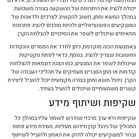
הבנה מעמיקה של הצרכים של הצדדים המעורבים, אלא גם
יכולת להציג את היתרונות של ההשקעה בצורה משכנעת.
במהלך המשא ומתן, חשוב להקשיב לצרכים ולדאגות של
המשקיעים הפוטנציאליים ולהיות מוכנים להציג פתרונות
מתאימים שיכולים לשפר את הסיכויים להצלחת הקרן.
באמצעות הכנה מוקדמת, ניתן לחדד את המסרים והנקודות
החשובות שצריך להציג. בנוסף, כדאי לפתח טקטיקות
שיכולות לשפר את המגעים, כמו הצגת דוגמאות להצלחות
קודמות או מתן הסברים מעמיקים על תהליכי העבודה של
הקרן. ניהול משא ומתן בצורה מקצועית יכול להוביל ליצירת
קשרים משמעותיים שיכולים להועיל בעתיד.
שקיפות ושיתוף מידע
שקיפות היא ערך מרכזי שנדרש לשמור עליו במהלך כל
התהליך של ניהול קרן חידוש מעליות. מסירת מידע פתוח
וברור למשקיעים יכולה לחזק את האמון ולהוביל לשיתוף