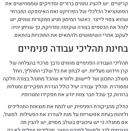
קריטיים. יש להציג נתונים ברורים ומדויקים שממחישים את
הפוטנציאל הכלכלי של הפרויקט ואת האימפקט החברתי
שהוא צפוי לייצר. כאשר המימון מגיע ממקורות שונים, יש
לנהל את הכספים בצורה שקופה ומדויקת, כך שניתן יהיה
לעקוב אחרי השימושים ולהתאים את התוכניות בהתאם.
בחינת תהליכי עבודה פנימיים
תהליכי העבודה הפנימיים מהווים נדבך מרכזי בהצלחה של
קרן חידוש מעליות. יש לבחון את כל שלבי התהליך, החל
משלב התכנון ועד ליישום, ולוודא שהכל מתנהל בצורה חלקה
ומסודרת. תהליך עבודה יעיל כולל הגדרת תפקידים ומטלות
ברורות, כך שכל חבר צוות יודע את תפקידו ומטרותיו.
כחלק מהביקורת הפנימית, יש לנתח את תוצאות התהליכים
ולזהות בעיות אפשריות על מנת לשדרג את הפעילות. למשל,
אם מתגלה כי יש עיכובים בשלב מסוים, יש להבין מה
הגורמים לכך ולפעול לתיקון המצב. תהליכים יעילים לא רק