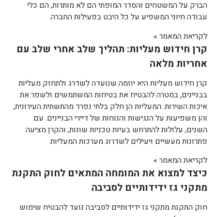
הברק על המשטחים והסדר המופתי הם לא מותרות, הם כלי
עבודה חיוני המשפיע על כל היבט בפעילות החברה.
לקריאת המאמר »
קרן חידוש מעליות: תהליך שלב אחרי שלב עם
אחריות מלאה
קרן חידוש מעליות היא יוזמה שנועדה לשדרג ולתחזק מעליות
בבניינים, במטרה להבטיח את בטיחות המשתמשים ולשפר את
איכות השירות. המעליות הן חלק בלתי נפרד מהתשתית העירונית,
והן משפיעות על הנגישות והנוחות של דיירי הבניינים. עם
השנים, עלולות להתרחש בעיות טכניות שונות, והקרן מציעה
פתרונות מעשיים ויעילים לשדרוג מערכות המעליות.
לקריאת המאמר »
כיצד למצוא את המומחה המתאים לחוק התקנת
מתקני גז ידידותיים לסביבה
חוק התקנת מתקני גז ידידותיים לסביבה נועד להבטיח שימוש