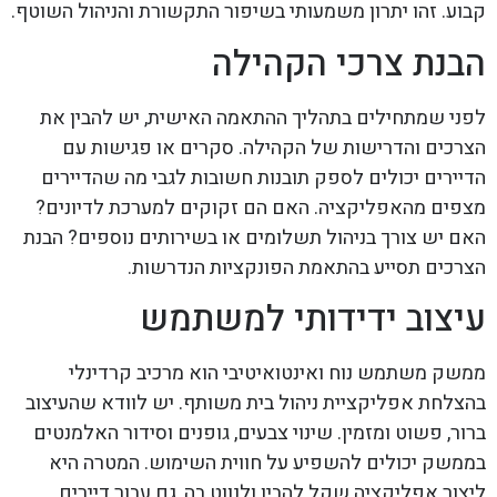
קבוע. זהו יתרון משמעותי בשיפור התקשורת והניהול השוטף.
הבנת צרכי הקהילה
לפני שמתחילים בתהליך ההתאמה האישית, יש להבין את
הצרכים והדרישות של הקהילה. סקרים או פגישות עם
הדיירים יכולים לספק תובנות חשובות לגבי מה שהדיירים
מצפים מהאפליקציה. האם הם זקוקים למערכת לדיונים?
האם יש צורך בניהול תשלומים או בשירותים נוספים? הבנת
הצרכים תסייע בהתאמת הפונקציות הנדרשות.
עיצוב ידידותי למשתמש
ממשק משתמש נוח ואינטואיטיבי הוא מרכיב קרדינלי
בהצלחת אפליקציית ניהול בית משותף. יש לוודא שהעיצוב
ברור, פשוט ומזמין. שינוי צבעים, גופנים וסידור האלמנטים
בממשק יכולים להשפיע על חווית השימוש. המטרה היא
ליצור אפליקציה שקל להבין ולנווט בה, גם עבור דיירים