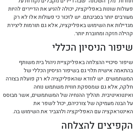
תחרות "מלך השכונה" שבה דיירים מקבלים נקודות על
פעולות שונות באפליקציה, יכולה להניע את הדיירים להיות
מעורבים יותר בסביבתם. יש לזכור כי פעולות אלו לא רק
מגדילות את השימוש באפליקציה, אלא גם תורמות ליצירת
קהילה חזקה ומחוברת יותר.
שיפור הניסיון הכללי
שיפור סיכויי ההצלחה באפליקציית ניהול בית משותף
בהתאמה אישית תלוי גם בשיפור הניסיון הכללי של
המשתמשים. יש לוודא שהאפליקציה לא רק פועלת בצורה
חלקה, אלא גם שמספקת חווית משתמש נוחה
ואינטואיטיבית. תהליך ההנחיה של המשתמשים, אשר מבוסס
על הבנה מעמיקה של צורכיהם, יכול לשפר את
האינטראקציה עם האפליקציה ולהגביר את השימוש בה.
הקפיצים להצלחה