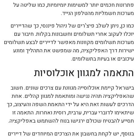
פתרונות חכמים יותר למשימות יומיומיות, כמו שליטה על
מערכות חשמליות מהטלפון הנייד.
כמו כן, ניתן לשלב פיצ'רים של ניהול פיננסי, כך שהדיירים
יוכלו לעקוב אחרי תשלומים וחשבונות בקלות. חיבור עם
מערכות תשלומים מקוונות מאפשר לדיירים לבצע תשלומים
ישירות דרך האפליקציה, מה שמפשט את התהליך ומונע
עיכובים או בעיות בתשלומים.
התאמה למגוון אוכלוסיות
בישראל קיימת אוכלוסייה מגוונת עם צרכים שונים. חשוב
שהאפליקציה תהיה נגישה ומותאמת למגוון קהלים. אחת
הדרכים לעשות זאת היא על ידי התאמת השפה והעיצוב, כך
שיתאימו לדוברי עברית, ערבית, רוסית ואחרות. התאמה זו
תסייע להבטיח שכולם ירגישו בנוח להשתמש באפליקציה.
בנוסף, יש לקחת בחשבון את הצרכים המיוחדים של דיירים