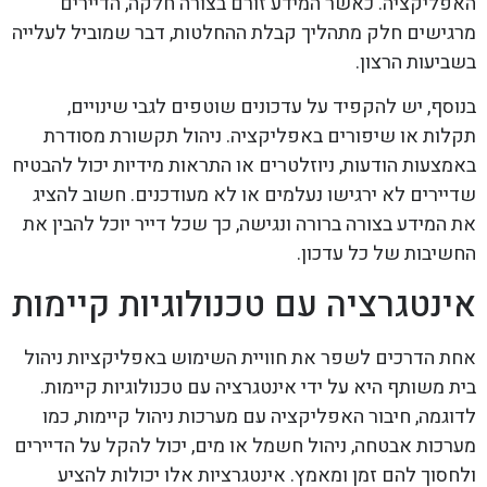
האפליקציה. כאשר המידע זורם בצורה חלקה, הדיירים
מרגישים חלק מתהליך קבלת ההחלטות, דבר שמוביל לעלייה
בשביעות הרצון.
בנוסף, יש להקפיד על עדכונים שוטפים לגבי שינויים,
תקלות או שיפורים באפליקציה. ניהול תקשורת מסודרת
באמצעות הודעות, ניוזלטרים או התראות מידיות יכול להבטיח
שדיירים לא ירגישו נעלמים או לא מעודכנים. חשוב להציג
את המידע בצורה ברורה ונגישה, כך שכל דייר יוכל להבין את
החשיבות של כל עדכון.
אינטגרציה עם טכנולוגיות קיימות
אחת הדרכים לשפר את חוויית השימוש באפליקציות ניהול
בית משותף היא על ידי אינטגרציה עם טכנולוגיות קיימות.
לדוגמה, חיבור האפליקציה עם מערכות ניהול קיימות, כמו
מערכות אבטחה, ניהול חשמל או מים, יכול להקל על הדיירים
ולחסוך להם זמן ומאמץ. אינטגרציות אלו יכולות להציע