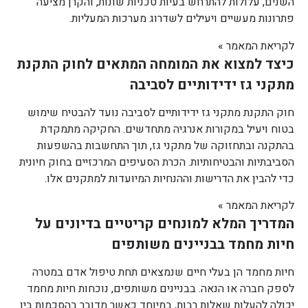
השנים, עלולות להתרחש בעיות טכניות שונות, והקרן מציעה
פתרונות מעשיים ויעילים לשדרוג מערכות המעליות.
לקריאת המאמר »
כיצד למצוא את המומחה המתאים לחוק התקנת
מתקני גז ידידותיים לסביבה
חוק התקנת מתקני גז ידידותיים לסביבה נועד להבטיח שימוש
בטוח ויעיל במקורות אנרגיה מתחדשים. החקיקה מתמקדת
בהתקנה ובתחזוקה של מתקני גז, תוך התחשבות בהשפעות
הסביבתיות והבטיחותיות. הכרת הסעיפים המרכזיים בחוק חיונית
כדי להבין את הדרישות וההנחיות המיועדות למתקנים אלו.
לקריאת המאמר »
המדריך המלא למונחים קריטיים בדיונים על
חיות מחמד בבניינים משותפים
חיות מחמד הן בעלי חיים שנמצאים תחת טיפול אדם במטרה
לספק חברה או הנאה. בבניינים משותפים, נוכחות חיות מחמד
יכולה להעלות שאלות רבות, במיוחד כאשר מדובר בהסכמות בין