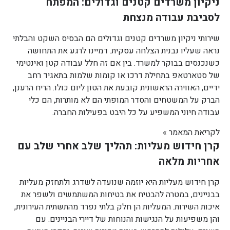
ניקיון משרדים קטנים וגדולים: המפתח
לסביבת עבודה מנצחת
שירותי ניקיון משרדים קטנים וגדולים הם הבסיס השקט והבלתי
נראה שעליו נבנית הצלחה עסקית. דמיינו לרגע את התחושה
כשנכנסים בבוקר למשרד. בין אם זה חלל עבודה קטן ואינטימי
של סטארטאפ בתחילת דרכו או קומות שלמות בתאגיד רחב
ידיים, האווירה הראשונית קובעת את הטון ליום כולו. הריח הרענן,
הברק על המשטחים והסדר המופתי הם לא מותרות, הם כלי
עבודה חיוני המשפיע על כל היבט בפעילות החברה.
לקריאת המאמר »
קרן חידוש מעליות: תהליך שלב אחרי שלב עם
אחריות מלאה
קרן חידוש מעליות היא יוזמה שנועדה לשדרג ולתחזק מעליות
בבניינים, במטרה להבטיח את בטיחות המשתמשים ולשפר את
איכות השירות. המעליות הן חלק בלתי נפרד מהתשתית העירונית,
והן משפיעות על הנגישות והנוחות של דיירי הבניינים. עם