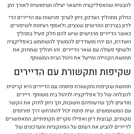
להבטיח שהאפליקציה תישאר יעילה ושימושית לאורך זמן.
כחלק מתהליך העדכון, ניתן לערוך פגישות עם הדיירים כדי
לדון בצרכים החדשים שצצים, ולאסוף רעיונות לשיפורים.
כאשר הדיירים מרגישים שיש להם חלק פעיל בתהליך
השדרוג, הם יהיו מועודדים להמשיך להשתמש באפליקציה
ולשתף פעולה עם שאר הדיירים. זהו תהליך שמחזק את
תחושת הקהילה ומייעל את ניהול הבית המשותף.
שקיפות ותקשורת עם הדיירים
תחושת שקיפות ותקשורת פתוחה עם הדיירים היא קריטית
להצלחה של כל אפליקציה לניהול בית משותף. דיירים
מודעים לכך שדעותיהם חשובות, וכך ניתן לחזק את הקשר
עם המשתמשים. שיח פתוח יכול להתרחש דרך פורומים
מקוונים, קבוצות דיון ואפילו סקרים תקופתיים, המאפשרים
לדיירים להביע את דעתם על הפונקציות והעדכונים של