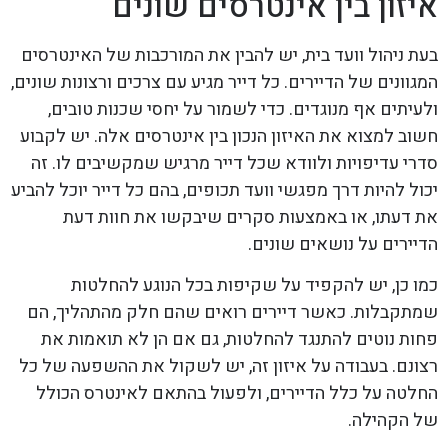
איזון בין אינטרסים שונים
בעת ניהול וועד בית, יש להבין את המורכבות של האינטרסים
המגוונים של הדיירים. כל דייר מגיע עם צרכים ורצונות שונים,
ולעיתים אף מנוגדים. כדי לשמור על יחסי שכנות טובים,
חשוב למצוא את האיזון הנכון בין אינטרסים אלה. יש לקבוע
סדרי עדיפויות ולוודא שכל דייר מרגיש שמקשיבים לו. זה
יכול להיות דרך מפגשי וועד תכופים, בהם כל דייר יוכל להביע
את דעתו, או באמצעות סקרים שיבקשו את חוות דעת
הדיירים על נושאים שונים.
כמו כן, יש להקפיד על שקיפות בכל הנוגע להחלטות
שמתקבלות. כאשר דיירים רואים שהם חלק מהתהליך, הם
פחות נוטים להתנגד להחלטות, גם אם הן לא תואמות את
רצונם. בעבודה על איזון זה, יש לשקול את ההשפעה של כל
החלטה על כלל הדיירים, ולפעול בהתאם לאינטרס הכולל
של הקהילה.