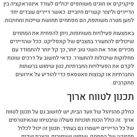
פיקניקים או חוגים משותפים יכולים לעודד אינטראקציה בין
הדיירים וליצור קשרים חיוביים. כאשר דיירים עובדים יחד
למען מטרה משותפת, הם מפתחים תחושת שייכות ומחויבות.
באמצעות פעילויות משותפות, ניתן להפחית את המתחים
שיכולים להתעורר במצבים של קונפליקט. ככל שהדיירים
מכירים אחד את השני טוב יותר, כך קל יותר להתמודד עם
מחלוקות שיכולות להתעורר. כדאי לחשוב על דרכים שונות
לקדם את הפעילויות החברתיות, כגון שימוש ברשתות
החברתיות או קבוצות וואטסאפ כדי להודיע על אירועים
מתקרבים.
תכנון לטווח ארוך
כחלק מהניהול של וועד הבית, יש לחשוב גם על תכנון לטווח
ארוך. זה כולל הכנת תוכניות פעולה שיבטיחו שהאינטרסים
של כל הדיירים יישמרו גם בעתיד. תכנון זה יכול לכלול
תחזוקה של המתחם, שיפוט ושיפורים, והצבת יעדים