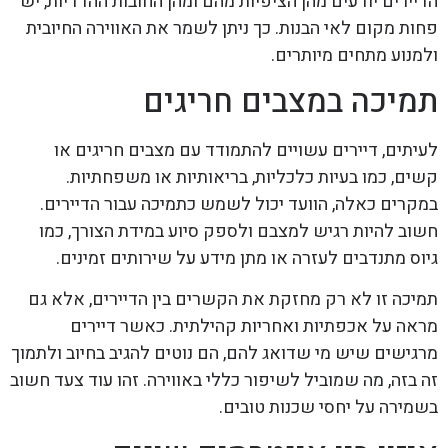
הדיירים יודעים מהן הציפיות מהם ומהן החובות ההדדיות, יש
פחות מקום לאי הבנות. כך ניתן לשמר את האווירה החיובית
ולמנוע מתחים מיותרים.
תמיכה במצבים חריגים
לעיתים, דיירים עשויים להתמודד עם מצבים חריגים או
קשים, כמו בעיות כלכליות, בריאותיות או משפחתיות.
במקרים כאלה, הוועד יכול לשמש כתמיכה עבור הדיירים.
חשוב להיות רגיש למצבם ולספק סיוע במידת הצורך, כמו
גיוס מתנדבים לעזרה או מתן מידע על שירותים זמינים.
תמיכה זו לא רק מחזקת את הקשרים בין הדיירים, אלא גם
מראה על אכפתיות ואחריות קהילתית. כאשר דיירים
מרגישים שיש מי שדואג להם, הם נוטים להגיב בחיוב ולתמוך
זה בזה, מה שמוביל לשיפור כללי באווירה. זהו עוד צעד חשוב
בשמירה על יחסי שכנות טובים.