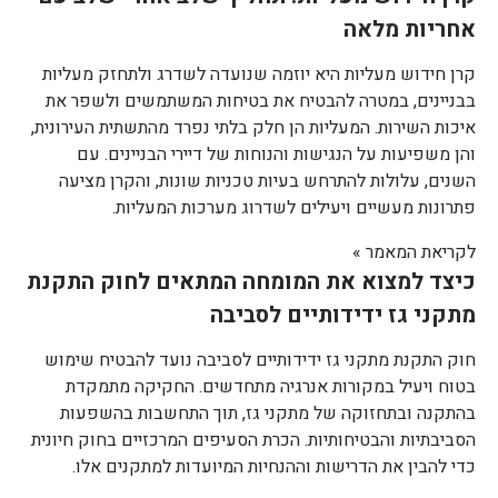
אחריות מלאה
קרן חידוש מעליות היא יוזמה שנועדה לשדרג ולתחזק מעליות
בבניינים, במטרה להבטיח את בטיחות המשתמשים ולשפר את
איכות השירות. המעליות הן חלק בלתי נפרד מהתשתית העירונית,
והן משפיעות על הנגישות והנוחות של דיירי הבניינים. עם
השנים, עלולות להתרחש בעיות טכניות שונות, והקרן מציעה
פתרונות מעשיים ויעילים לשדרוג מערכות המעליות.
לקריאת המאמר »
כיצד למצוא את המומחה המתאים לחוק התקנת
מתקני גז ידידותיים לסביבה
חוק התקנת מתקני גז ידידותיים לסביבה נועד להבטיח שימוש
בטוח ויעיל במקורות אנרגיה מתחדשים. החקיקה מתמקדת
בהתקנה ובתחזוקה של מתקני גז, תוך התחשבות בהשפעות
הסביבתיות והבטיחותיות. הכרת הסעיפים המרכזיים בחוק חיונית
כדי להבין את הדרישות וההנחיות המיועדות למתקנים אלו.