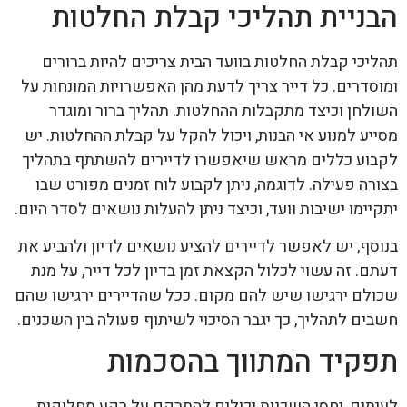
הבניית תהליכי קבלת החלטות
תהליכי קבלת החלטות בוועד הבית צריכים להיות ברורים
ומוסדרים. כל דייר צריך לדעת מהן האפשרויות המונחות על
השולחן וכיצד מתקבלות ההחלטות. תהליך ברור ומוגדר
מסייע למנוע אי הבנות, ויכול להקל על קבלת ההחלטות. יש
לקבוע כללים מראש שיאפשרו לדיירים להשתתף בתהליך
בצורה פעילה. לדוגמה, ניתן לקבוע לוח זמנים מפורט שבו
יתקיימו ישיבות וועד, וכיצד ניתן להעלות נושאים לסדר היום.
בנוסף, יש לאפשר לדיירים להציע נושאים לדיון ולהביע את
דעתם. זה עשוי לכלול הקצאת זמן בדיון לכל דייר, על מנת
שכולם ירגישו שיש להם מקום. ככל שהדיירים ירגישו שהם
חשבים לתהליך, כך יגבר הסיכוי לשיתוף פעולה בין השכנים.
תפקיד המתווך בהסכמות
לעיתים, יחסי השכנות יכולים להתרקם על רקע מחלוקות.