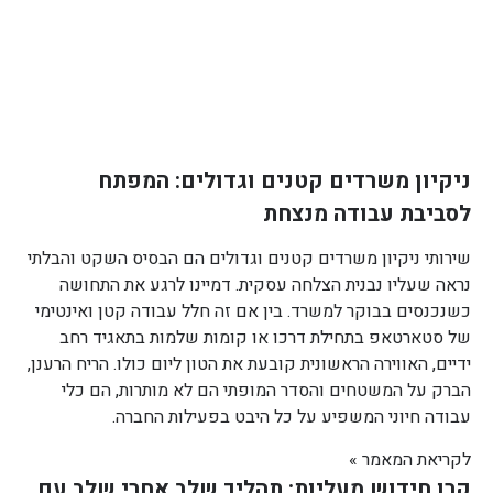
ניקיון משרדים קטנים וגדולים: המפתח
לסביבת עבודה מנצחת
שירותי ניקיון משרדים קטנים וגדולים הם הבסיס השקט והבלתי
נראה שעליו נבנית הצלחה עסקית. דמיינו לרגע את התחושה
כשנכנסים בבוקר למשרד. בין אם זה חלל עבודה קטן ואינטימי
של סטארטאפ בתחילת דרכו או קומות שלמות בתאגיד רחב
ידיים, האווירה הראשונית קובעת את הטון ליום כולו. הריח הרענן,
הברק על המשטחים והסדר המופתי הם לא מותרות, הם כלי
עבודה חיוני המשפיע על כל היבט בפעילות החברה.
לקריאת המאמר »
קרן חידוש מעליות: תהליך שלב אחרי שלב עם