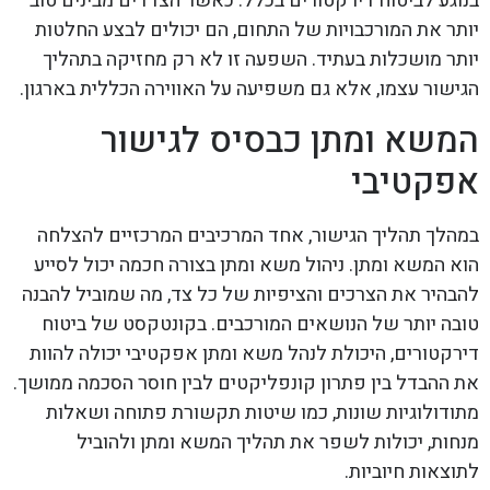
בנוגע לביטוח דירקטורים בכלל. כאשר הצדדים מבינים טוב
יותר את המורכבויות של התחום, הם יכולים לבצע החלטות
יותר מושכלות בעתיד. השפעה זו לא רק מחזיקה בתהליך
הגישור עצמו, אלא גם משפיעה על האווירה הכללית בארגון.
המשא ומתן כבסיס לגישור
אפקטיבי
במהלך תהליך הגישור, אחד המרכיבים המרכזיים להצלחה
הוא המשא ומתן. ניהול משא ומתן בצורה חכמה יכול לסייע
להבהיר את הצרכים והציפיות של כל צד, מה שמוביל להבנה
טובה יותר של הנושאים המורכבים. בקונטקסט של ביטוח
דירקטורים, היכולת לנהל משא ומתן אפקטיבי יכולה להוות
את ההבדל בין פתרון קונפליקטים לבין חוסר הסכמה ממושך.
מתודולוגיות שונות, כמו שיטות תקשורת פתוחה ושאלות
מנחות, יכולות לשפר את תהליך המשא ומתן ולהוביל
לתוצאות חיוביות.