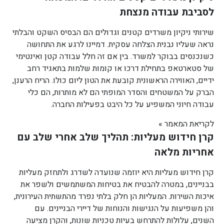
לסביבת עבודה מנצחת
שירותי ניקיון משרדים קטנים וגדולים הם הבסיס השקט והבלתי
נראה שעליו נבנית הצלחה עסקית. דמיינו לרגע את התחושה
כשנכנסים בבוקר למשרד. בין אם זה חלל עבודה קטן ואינטימי
של סטארטאפ בתחילת דרכו או קומות שלמות בתאגיד רחב
ידיים, האווירה הראשונית קובעת את הטון ליום כולו. הריח הרענן,
הברק על המשטחים והסדר המופתי הם לא מותרות, הם כלי
עבודה חיוני המשפיע על כל היבט בפעילות החברה.
לקריאת המאמר »
קרן חידוש מעליות: תהליך שלב אחרי שלב עם
אחריות מלאה
קרן חידוש מעליות היא יוזמה שנועדה לשדרג ולתחזק מעליות
בבניינים, במטרה להבטיח את בטיחות המשתמשים ולשפר את
איכות השירות. המעליות הן חלק בלתי נפרד מהתשתית העירונית,
והן משפיעות על הנגישות והנוחות של דיירי הבניינים. עם
השנים, עלולות להתרחש בעיות טכניות שונות, והקרן מציעה