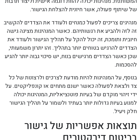
המשותפת. מנהיגות יכולה להוות דוגמה אישית וליצור תרבות
של שיתוף פעולה, אשר חיונית להצלחת הגישור.
מנהיגים צריכים לפעול כמנחים ולעודד את הצדדים להקשיב
זה לזה ולהביע את רגשותיהם. כאשר המנהיגות מציגה גישה
חיובית ותומכת, זה יכול להקל על תהליך הגישור ולעודד את
הצדדים להרגיש בטוחים יותר בתהליך. זהו יתרון משמעותי,
שכן כאשר הצדדים מרגישים בנוח, יש סיכוי גבוה יותר להגיע
להסכמות.
בנוסף, על המנהיגות להיות מודעת לצרכים ולרצונות של כל
צד ולצאת לפעולה כאשר ישנם מתחים או קונפליקטים. על
ידי זיהוי מוקדם של בעיות פוטנציאליות, המנהיגות יכולה
למנוע בעיות גדולות יותר בעתיד ולשמור על תהליך הגישור
חלק ויעיל.
תוצאות אפשריות של גישור
בביטוח דירקטורים