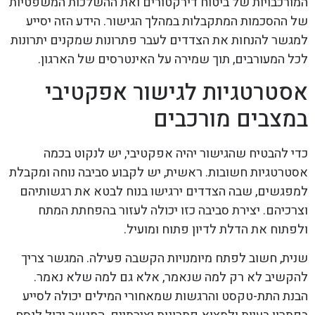
המורכבויות של ביטוח דירקטורים ואת ההשלכות המשפטיות
של ההסכמות המתקבלות במהלך הגישור. הידע הזה יסייע
למגשר להנחות את הצדדים לעבר פתרונות שמקנים יתרונות
לכל המעורבים, תוך שמירה על האינטרסים של הארגון.
אסטרטגיות לגישור אפקטיבי
במצבים מורכבים
כדי להבטיח שהגישור יהיה אפקטיבי, יש לנקוט בכמה
אסטרטגיות חשובות. ראשית, יש לקבוע סביבה נוחה ומקבלת
למפגשים, שבה הצדדים ירגישו בנוח לבטא את רגשותיהם
וצרכיהם. יצירת סביבה כזו יכולה לעזור בהפחתת המתח
ולפתוח את הדלת לדיון פתוח ומועיל.
שנית, חשוב לפתח מיומנויות הקשבה פעילה. המגשר צריך
להקשיב לא רק למה שנאמר, אלא גם למה שלא נאמר.
הבנת התת-טקסט והרגשות שמאחורי המילים יכולה לסייע