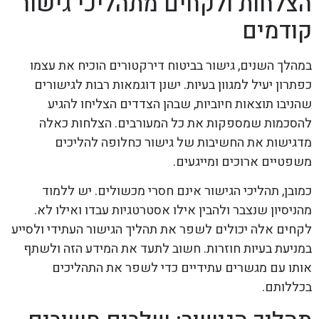
הצלחות ולקחים מתהליכי גישור
קודמים
במהלך השנים, גישור בביטוח דירקטורים הוכיח את עצמו
כפתרון יעיל למגוון בעיות. ישנן דוגמאות רבות לגישורים
שהניבו תוצאות חיוביות, שבהן הצדדים הצליחו להגיע
להסכמות שמספקות את כל המעורבים. הצלחות כאלה
מדגישות את החשיבות של גישור כחלופה להליכים
משפטיים ארוכים ומייגעים.
כמובן, תהליכי הגישור אינם חסרי מכשולים. יש ללמוד
מהניסיון שנצבר ולהבין אילו אסטרטגיות עבדו ואילו לא.
לקחים אלה יכולים לשפר את תהליך הגישור העתידי ולסייע
במניעת בעיות חוזרות. חשוב לתעד את המידע הזה ולשתף
אותו עם מגשרים עתידיים כדי לשפר את התהליכים
בכללותם.