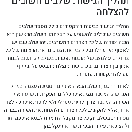
תהליך הגישור: שלבים חשובים
להצלחה
תהליך הגישור בביטוח דירקטורים כולל מספר שלבים
חשובים שיכולים להשפיע על הצלחתו. השלב הראשון הוא
הכנה יסודית של כל הצדדים המעורבים. זהו שלב שבו יש
לאסוף מידע רלוונטי, להבין את הצרכים ואת הרצונות של כל
צד ולהגיע למצב של מוכנות נפשית. בשלב זה, חשוב לבנות
אמון בין הצדדים, שכן גישור מוצלח מתבסס על שיתוף
פעולה ותקשורת פתוחה.
לאחר ההכנה, השלב הבא הוא קיום הפגישה עצמה. במהלך
הפגישה, המגשר מציג את הכללים והעקרונות שינחו את
השיחה. המגשר צריך להיות ניטרלי ולא להטות את הכף לצד
אחד, אלא להקשיב לכל הצדדים ולהנחות את השיחה בצורה
מסודרת. בשלב זה, כל צד מקבל הזדמנות לבטא את עמדתו
ולהציג את עיקרי הבעיות שהוא נתקל בהן.