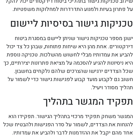
שילוב טכניקות גישור בתהליכי ביטוח דירקטורים יכול להקל
על פתרון בעיות ולמנוע התדרדרות למחלוקות משפטיות.
טכניקות גישור בסיסיות ליישום
ישנן מספר טכניקות גישור שניתן ליישם במסגרת ביטוח
דירקטורים. אחת מהן היא שיחות פתוחות, שבהן כל צד יכול
להביע את עמדותיו מבלי לחשוש מהשלכות. טכניקה נוספת
היא ניסיונות להגיע להסכמה על מציאת פתרונות יצירתיים, כך
שכל הצדדים ירגישו שהצרכים שלהם נלקחים בחשבון.
חשוב גם לקבוע מועד קבוע לפגישות גישור כדי לשמור על
תהליך מסודר ויעיל.
תפקיד המגשר בתהליך
המגשר משחק תפקיד מרכזי בתהליך הגישור. תפקידו הוא
להנחות את הצדדים, לשמור על סדר הפגישות ולהבטיח שכל
אחד מהם יקבל את ההזדמנות לדבר ולהביע את עמדותיו.