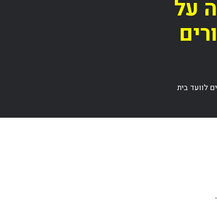
ה על
רים
ם לוועד בית