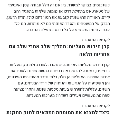
כשנכנסים בבוקר למשרד. בין אם זה חלל עבודה קטן ואינטימי
של סטארטאפ בתחילת דרכו או קומות שלמות בתאגיד רחב
ידיים, האווירה הראשונית קובעת את הטון ליום כולו. הריח הרענן,
הברק על המשטחים והסדר המופתי הם לא מותרות, הם כלי
עבודה חיוני המשפיע על כל היבט בפעילות החברה.
לקריאת המאמר »
קרן חידוש מעליות: תהליך שלב אחרי שלב עם
אחריות מלאה
קרן חידוש מעליות היא יוזמה שנועדה לשדרג ולתחזק מעליות
בבניינים, במטרה להבטיח את בטיחות המשתמשים ולשפר את
איכות השירות. המעליות הן חלק בלתי נפרד מהתשתית העירונית,
והן משפיעות על הנגישות והנוחות של דיירי הבניינים. עם
השנים, עלולות להתרחש בעיות טכניות שונות, והקרן מציעה
פתרונות מעשיים ויעילים לשדרוג מערכות המעליות.
לקריאת המאמר »
כיצד למצוא את המומחה המתאים לחוק התקנת