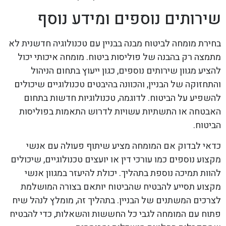
שירותים נוספים ומידע נוסף
בחירת מומחה לביטוח מבנה בבניין עם טכנולוגיה חדשנית לא
מתמצה רק בהבנה של פוליסות ביטוח. מומחה איכותי יכול
להציע מגוון שירותים נוספים, כגון ייעוץ בתחום הניהול
והתחזוקה של הבניין, והכוונה בהיבטים טכנולוגיים שיכולים
להשפיע על הביטוח. לדוגמה, טכנולוגיות חדשות בתחום
האבטחה או התשתיות עשויות לדרוש התאמות בפוליסות
הביטוח.
כדאי לבדוק אם המומחה מציע שיתוף פעולה עם אנשי
מקצוע נוספים כמו עורכי דין או יועצים טכנולוגיים, שיכולים
להוות תמיכה נוספת בתהליך. יכולת להיעזר במגוון אנשי
מקצוע תסייע להבטיח שהביטוח יותאם בצורה המושלמת
לצרכים המשתנים של הבניין. בתהליך זה, מומלץ לנהל שיח
פתוח עם המומחה לגבי כל החששות והשאלות, כדי להבטיח