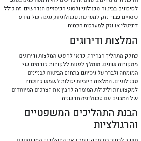
חדשנית. מומחים בתחום זה צריכים להיות מעודכנים בנוגע
לסיכונים בביטוח טכנולוגי ולסוגי הכיסויים הנדרשים. זה כולל
כיסויים עבור נזק למערכות טכנולוגיות, גניבה של מידע
דיגיטלי או נזק למערכות חכמות.
המלצות ודירוגים
כחלק מתהליך הבחירה, כדאי לחפש המלצות ודירוגים
ממקורות שונים. מומלץ לפנות ללקוחות קודמים של
המומחה ולברר על ניסיונם בתחום הביטוח לבניינים
טכנולוגיים. המלצות חיוביות יכולות לשמש כהוכחה
למקצועיות וליכולת המומחה להבין את הצרכים המיוחדים
של המבנים עם טכנולוגיה חדשנית.
הבנת התהליכים המשפטיים
והרגולציות
חשוב לבחור במומחה שמבין את התהליכים המשפטיים