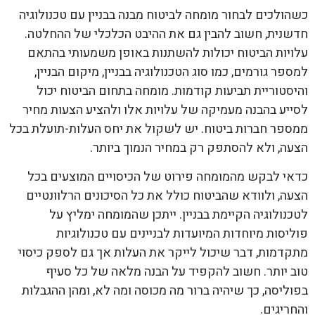
כשהולכים לבחור מומחה לביטוח מבנה בבניין עם טכנולוגיה
חדשנית, חשוב להבין גם את ההיבט הכלכלי של ההחלטה.
עלויות הביטוח יכולות להשתנות באופן משמעותי בהתאם
למספר גורמים, כמו סוג הטכנולוגיה בבניין, מיקום הבניין,
והיסטוריית תביעות קודמות. מומחה בתחום הביטוח יכול
לסייע בהבנה מעמיקה של עלויות אלו ולהציע הצעות מחיר
ממספר חברות ביטוח. יש לשקול את יחס העלות-תועלת בכל
הצעה, ולא להסתפק רק במחיר הנמוך ביותר.
כדאי לבקש מהמומחה פירוט של הכיסויים המוצעים בכל
הצעה, ולוודא שהביטוח כולל את כל הסיכונים הרלוונטיים
לטכנולוגיה הקיימת בבניין. ייתכן שהמומחה ימליץ על
פוליסות מיוחדות המיועדות לבניינים עם טכנולוגיות
מתקדמות, דבר שיכול לייקר את העלות אך גם לספק כיסוי
טוב יותר. חשוב להקפיד על הבנה מלאה של כל סעיף
בפוליסה, כך שיהיה ברור מה מכוסה ומה לא, ומהן ההגבלות
והחריגים.