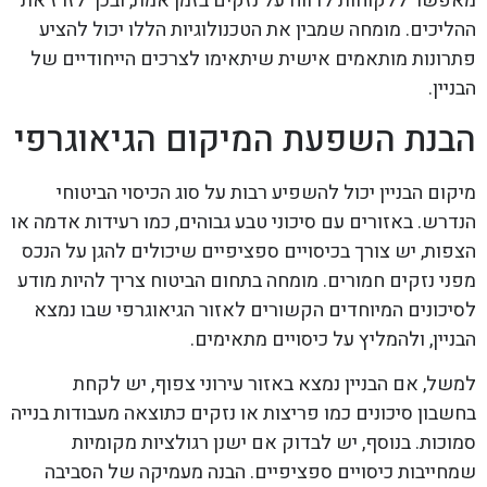
מאפשר ללקוחות לדווח על נזקים בזמן אמת, ובכך לזרז את
ההליכים. מומחה שמבין את הטכנולוגיות הללו יכול להציע
פתרונות מותאמים אישית שיתאימו לצרכים הייחודיים של
הבניין.
הבנת השפעת המיקום הגיאוגרפי
מיקום הבניין יכול להשפיע רבות על סוג הכיסוי הביטוחי
הנדרש. באזורים עם סיכוני טבע גבוהים, כמו רעידות אדמה או
הצפות, יש צורך בכיסויים ספציפיים שיכולים להגן על הנכס
מפני נזקים חמורים. מומחה בתחום הביטוח צריך להיות מודע
לסיכונים המיוחדים הקשורים לאזור הגיאוגרפי שבו נמצא
הבניין, ולהמליץ על כיסויים מתאימים.
למשל, אם הבניין נמצא באזור עירוני צפוף, יש לקחת
בחשבון סיכונים כמו פריצות או נזקים כתוצאה מעבודות בנייה
סמוכות. בנוסף, יש לבדוק אם ישנן רגולציות מקומיות
שמחייבות כיסויים ספציפיים. הבנה מעמיקה של הסביבה