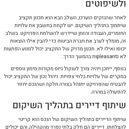
ולשיפוטים
לאחר שהנזקים הוערכו, השלב הבא הוא תכנון תקציב
שיתמוך בתהליך השיקום. יש לקחת בחשבון את עלויות
החומרים, העבודה והזמן שיידרש להשלמת הפרויקט. בשלב
זה, מומלץ לערב את חברת הביטוח כדי להבין אילו הוצאות
יכוסו ואילו לא. תכנון מדויק של התקציב יכול למנוע הפתעות
לא נpleasantות בהמשך הדרך.
בנוסף, ייתכן ויהיה צורך לשקול גיוס מקורות מימון נוספים
במקרים של עלויות בלתי צפויות. ניהול נכון של התקציב יכול
להבטיח שהפרויקט יתנהל בצורה חלקה ושהנכס יחזור
להפעולה במהרה.
שיתוף דיירים בתהליך השיקום
שיתוף הדיירים בתהליך השיקום של הנכס הוא קריטי
להצלחתו. דיירים הם חלק בלתי נפרד מהקהילה, והם יכולים