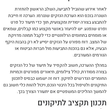
לאחר אירוע שהוביל לתביעה, השלב הראשון להחזרת
השגרה בנכס הוא הערכת הנזקים שנגרמו. הערכה זו חייבת
להתבצע בצורה יסודית ומקצועית, תוך כדי תיעוד כל פרט
ופרט שנפגע. יש להיעזר באנשי מקצוע כמו קבלנים, שמאים
או מומחים בתחומים הרלוונטיים כדי לקבל תמונה מדויקת
של המצב. דוח מפורט על הנזקים יסייע לא רק בהבנת היקף
הבעיה, אלא גם בהכנת התביעות מול חברות הביטוח או
הגורמים המעורבים.
במהלך ההערכה, חשוב להקפיד על תיעוד של כל הנזקים
בצורה מסודרת, כולל צילומים, תיאורים מפורטים וכמויות
החומרים הנדרשים לתיקון. דוח זה ישמש כבסיס לתכנון
התיקונים ולטיפול בכל היבטי הנכס, ויכול להוות כלי חשוב גם
להמשך ההליכים המשפטיים אם יתעורר הצורך בכך.
תכנון תקציב לתיקונים