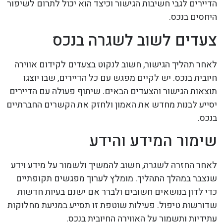
הדיירים לגבי חשיבות הגישור וכיצד הוא יכול לתרום לשיפור
היחסים בנכס.
צעדים לשוב לשגרה בנכס
לאחר תהליך הגישור, חשוב לנקוט בצעדים לקידום אווירה
חיובית בנכס. יש לקיים מפגש עם כל הדיירים, שבו יוצגו
תוצאות הגישור והצעדים הבאים. שיתוף פעולה עם הדיירים
יסייע לבנות מחדש את האמון ולחזק את הקשרים החברתיים
בנכס.
שימור המידע והידע
לאחר החזרה לשגרה, חשוב להמשיך ולשמור על מידע וידע
שנצבר במהלך התהליך. מומלץ לערוך מפגשים תקופתיים
כדי לדון בנושאים חשובים ולברר אם ישנם בעיות חדשות
שדורשות טיפול. פעילות שוטפת זו תסייע במניעת מחלוקות
עתידיות ותשמור על האווירה החיובית בנכס.