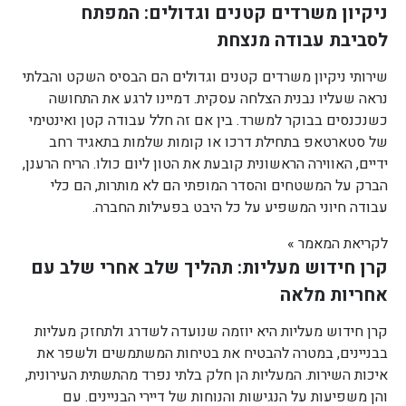
ניקיון משרדים קטנים וגדולים: המפתח
לסביבת עבודה מנצחת
שירותי ניקיון משרדים קטנים וגדולים הם הבסיס השקט והבלתי
נראה שעליו נבנית הצלחה עסקית. דמיינו לרגע את התחושה
כשנכנסים בבוקר למשרד. בין אם זה חלל עבודה קטן ואינטימי
של סטארטאפ בתחילת דרכו או קומות שלמות בתאגיד רחב
ידיים, האווירה הראשונית קובעת את הטון ליום כולו. הריח הרענן,
הברק על המשטחים והסדר המופתי הם לא מותרות, הם כלי
עבודה חיוני המשפיע על כל היבט בפעילות החברה.
לקריאת המאמר »
קרן חידוש מעליות: תהליך שלב אחרי שלב עם
אחריות מלאה
קרן חידוש מעליות היא יוזמה שנועדה לשדרג ולתחזק מעליות
בבניינים, במטרה להבטיח את בטיחות המשתמשים ולשפר את
איכות השירות. המעליות הן חלק בלתי נפרד מהתשתית העירונית,
והן משפיעות על הנגישות והנוחות של דיירי הבניינים. עם