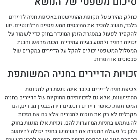
סיכום משפטי של הנושא
כחלק מהידע על תקופת ההתיישנות באכיפת חניה לדיירים
בלבד, חשוב להכיר את ההיבטים המשפטיים הרלוונטיים. יש
להקפיד לפעול במסגרת הזמן המוגדר בחוק כדי לשמור על
זכויות החניה ולמנוע בעיות עתידיות. הכנה מראש והבנת
המסלול המשפטי יכולים להקל על הדיירים במקרים של
סכסוכים או הפרות.
זכויות הדיירים בחניה המשותפת
אכיפת חניה לדיירים בלבד אינה נוגעת רק לתקופת
ההתיישנות, אלא גם לזכויותיהם החוקיות של הדיירים בחניה
המשותפת. כאשר דיירים רוכשים דירה בבניין מגורים, הם
מקבלים לא רק את הזכות למגורים אלא גם את הזכות
להשתמש בחניות המיועדות להם. זכויות אלו מוגנות בחוק,
ולכן כל פעולה המפרה את השימוש בחניה יכולה להיחשב
כהפרת חוזה או כהפרת זכויות הדיירים. חשוב להבין כי ישנם