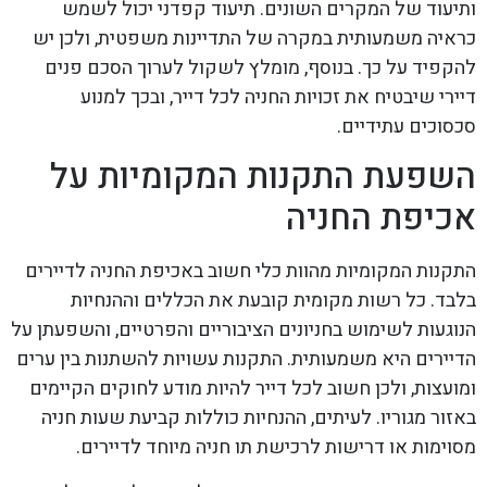
ותיעוד של המקרים השונים. תיעוד קפדני יכול לשמש
כראיה משמעותית במקרה של התדיינות משפטית, ולכן יש
להקפיד על כך. בנוסף, מומלץ לשקול לערוך הסכם פנים
דיירי שיבטיח את זכויות החניה לכל דייר, ובכך למנוע
סכסוכים עתידיים.
השפעת התקנות המקומיות על
אכיפת החניה
התקנות המקומיות מהוות כלי חשוב באכיפת החניה לדיירים
בלבד. כל רשות מקומית קובעת את הכללים וההנחיות
הנוגעות לשימוש בחניונים הציבוריים והפרטיים, והשפעתן על
הדיירים היא משמעותית. התקנות עשויות להשתנות בין ערים
ומועצות, ולכן חשוב לכל דייר להיות מודע לחוקים הקיימים
באזור מגוריו. לעיתים, ההנחיות כוללות קביעת שעות חניה
מסוימות או דרישות לרכישת תו חניה מיוחד לדיירים.