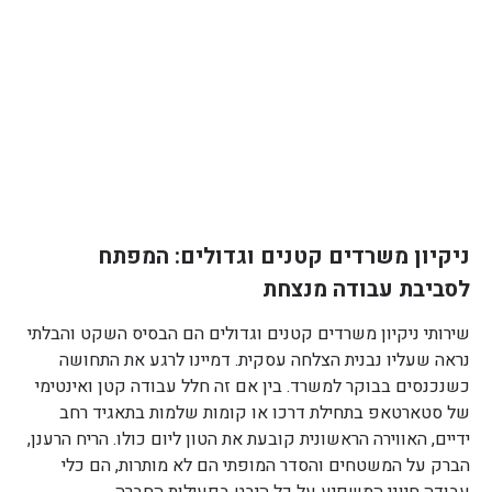
ניקיון משרדים קטנים וגדולים: המפתח
לסביבת עבודה מנצחת
שירותי ניקיון משרדים קטנים וגדולים הם הבסיס השקט והבלתי
נראה שעליו נבנית הצלחה עסקית. דמיינו לרגע את התחושה
כשנכנסים בבוקר למשרד. בין אם זה חלל עבודה קטן ואינטימי
של סטארטאפ בתחילת דרכו או קומות שלמות בתאגיד רחב
ידיים, האווירה הראשונית קובעת את הטון ליום כולו. הריח הרענן,
הברק על המשטחים והסדר המופתי הם לא מותרות, הם כלי
עבודה חיוני המשפיע על כל היבט בפעילות החברה.