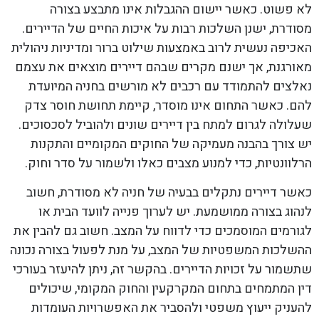
לא פשוט. כאשר יישום ההגבלות אינו מתבצע בצורה
מסודרת, ישנן השלכות רבות על איכות החיים של הדיירים.
האכיפה נעשית לרוב באמצעות שילוט ברור ומדיניות ניהולית
מאורגנת, אך ישנם מקרים שבהם דיירים מוצאים את עצמם
נאלצים להתמודד עם רכבים לא מורשים בחניה המיועדת
להם. כאשר התחום אינו מוסדר, קיימת תחושת חוסר צדק
שעלולה לגרום למתח בין דיירים שונים ולהוביל לסכסוכים.
יש צורך בהבנה מעמיקה של החוקים המקומיים והתקנות
הרלוונטיות, כדי למנוע מצבים כאלו ולשמור על סדר וחוק.
כאשר דיירים נתקלים בבעיה של חניה לא מסודרת, חשוב
לנהוג בצורה ממושמעת. יש לערוך פנייה לוועד הבית או
לגורמים המוסמכים כדי לדווח על המצב. חשוב גם להבין את
ההשלכות המשפטיות של המצב, על מנת לפעול בצורה נכונה
שתשמור על זכויות הדיירים. בהקשר זה, ניתן להיעזר בעורכי
דין המתמחים בתחום המקרקעין והחוק המקומי, שיכולים
להעניק ייעוץ משפטי ולהסביר את האפשרויות העומדות