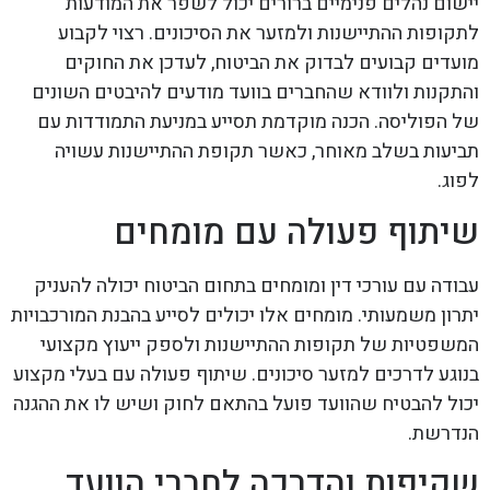
יישום נהלים פנימיים ברורים יכול לשפר את המודעות
לתקופות ההתיישנות ולמזער את הסיכונים. רצוי לקבוע
מועדים קבועים לבדוק את הביטוח, לעדכן את החוקים
והתקנות ולוודא שהחברים בוועד מודעים להיבטים השונים
של הפוליסה. הכנה מוקדמת תסייע במניעת התמודדות עם
תביעות בשלב מאוחר, כאשר תקופת ההתיישנות עשויה
לפוג.
שיתוף פעולה עם מומחים
עבודה עם עורכי דין ומומחים בתחום הביטוח יכולה להעניק
יתרון משמעותי. מומחים אלו יכולים לסייע בהבנת המורכבויות
המשפטיות של תקופות ההתיישנות ולספק ייעוץ מקצועי
בנוגע לדרכים למזער סיכונים. שיתוף פעולה עם בעלי מקצוע
יכול להבטיח שהוועד פועל בהתאם לחוק ושיש לו את ההגנה
הנדרשת.
שקיפות והדרכה לחברי הוועד