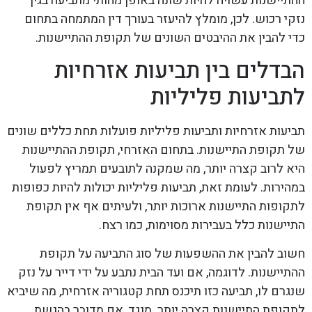
ההתיישנות עשויה להיות שונה באופן מהותי מתביעה בגין
נזקי רכוש. לכן, מומלץ להיעזר בעורך דין המתמחה בתחום
כדי להבין את ההיבטים השונים של תקופת ההתיישנות.
הבדלים בין תביעות אזרחיות
לתביעות פליליות
תביעות אזרחיות ותביעות פליליות פועלות תחת כללים שונים
של תקופת התיישנות. בתחום האזרחי, תקופת ההתיישנות
היא לרוב קצרה יותר, מה שמקנה לתובעים תמריץ לפעול
במהירות. לעומת זאת, תביעות פליליות יכולות להיות כפופות
לתקופות התיישנות ארוכות יותר, ולעיתים אף אין תקופת
התיישנות כלל בעבירות מסוימות, כמו רצח.
חשוב להבין את ההשפעות של סוג התביעה על תקופת
ההתיישנות. לדוגמה, אם ועד הבית נתבע על ידי דייר על נזק
שנגרם לו, תביעה כזו תיכנס תחת קטגוריה אזרחית, מה שיביא
לתקופת התיישנות קצרה יותר. מנגד, אם מדובר בהגשת