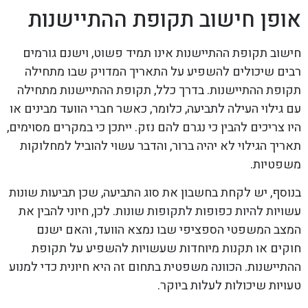
אופן חישוב תקופת ההתיישנות
חישוב תקופת ההתיישנות אינו תמיד פשוט, וישנם גורמים
רבים שיכולים להשפיע על התאריך המדויק שבו מתחילה
תקופת ההתיישנות. בדרך כלל, תקופת ההתיישנות מתחילה
עם גילוי העילה לתביעה, כלומר, כאשר חברי הוועד מבינים או
היו צריכים להבין כי נגרם להם נזק. ייתכן כי במקרים מסוימים,
תאריך הגילוי לא יהיה ברור, והדבר עשוי להוביל למחלוקות
משפטיות.
בנוסף, יש לקחת בחשבון את סוג התביעה, שכן תביעות שונות
עשויות להיות כפופות לתקופות שונות. לכן, חיוני להבין את
המצב המשפטי הספציפי שבו נמצא הוועד, והאם ישנם
חוקים או תקנות מיוחדות שעשויות להשפיע על תקופת
ההתיישנות. הכוונה משפטית בתחום זה היא חיונית כדי למנוע
טעויות שיכולות לעלות ביוקר.