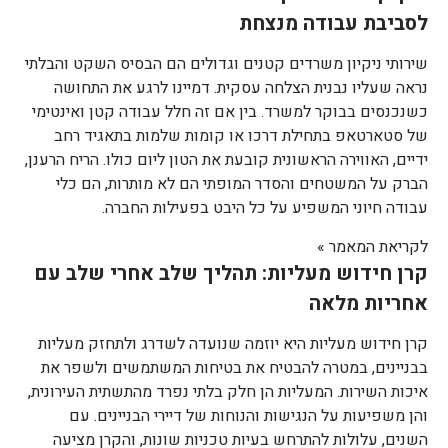
לסביבת עבודה מנצחת
שירותי ניקיון משרדים קטנים וגדולים הם הבסיס השקט והבלתי
נראה שעליו נבנית הצלחה עסקית. דמיינו לרגע את התחושה
כשנכנסים בבוקר למשרד. בין אם זה חלל עבודה קטן ואינטימי
של סטארטאפ בתחילת דרכו או קומות שלמות בתאגיד רחב
ידיים, האווירה הראשונית קובעת את הטון ליום כולו. הריח הרענן,
הברק על המשטחים והסדר המופתי הם לא מותרות, הם כלי
עבודה חיוני המשפיע על כל היבט בפעילות החברה.
לקריאת המאמר »
קרן חידוש מעליות: תהליך שלב אחרי שלב עם
אחריות מלאה
קרן חידוש מעליות היא יוזמה שנועדה לשדרג ולתחזק מעליות
בבניינים, במטרה להבטיח את בטיחות המשתמשים ולשפר את
איכות השירות. המעליות הן חלק בלתי נפרד מהתשתית העירונית,
והן משפיעות על הנגישות והנוחות של דיירי הבניינים. עם
השנים, עלולות להתרחש בעיות טכניות שונות, והקרן מציעה