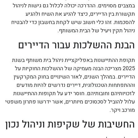
במצבים מסוימים. ההדרכה יכולה לכלול גם גישות לניהול
תקשורת בין הדיירים, כיצד להניע את השיח ולהגיע
להסכמות. זהו כלי חשוב שיש לקחת בחשבון כדי להבטיח
ניהול תקין ויעיל של הבית המשותף.
הבנת ההשלכות עבור הדיירים
תקופת ההתיישנות באפליקציית ניהול בית משותף בשנת
2025 מצריכה הבנה מעמיקה של ההשלכות החוקיות על
הדיירים. במהלך השנים, לאור השינויים בחוק המקרקעין
וההתפתחות הטכנולוגית, דיירים נדרשים להיות מודעים
לזכויותיהם וחובותיהם. חוסר ידע על תקופות ההתיישנות
עלול להוביל לסכסוכים מיותרים, אשר ידרשו פתרון משפטי
מורכב ויקר.
החשיבות של שקיפות וניהול נכון