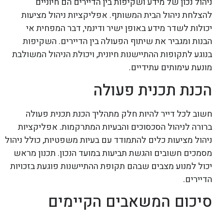
ניהול נכון של מידע ושקיפות בין הדיירים הם חיוניים
להצלחת ניהול הבית המשותף. אפליקציות ניהול מציעות
יכולות לשדר מידע באופן ישיר ודינמי, דבר המפחית אי
הבנות ומגביר את שיתוף הפעולה בין הדיירים. השקיפות
בנוגע לתקופות ההתיישנות חיונית, ויכולת הניהול המשולבת
מונעת עימותים עתידיים.
הכנת תכנית פעולה
חשוב לכל דייר להיות חלק מתהליך הכנת תכנית פעולה
ברורה לניהול הסכסוכים והבעיות המתרקמות. אפליקציות
ניהול מציעות כלים להתמודד עם בעיות משפטיות, כולל ניהול
מסמכים חשובים והגשת תביעות במועד הנכון. תכנון מראש
יכול למנוע מצבים שבהם תקופת ההתיישנות פוגעת בזכויות
הדיירים.
סיכום המשאבים הקיימים