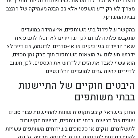
והצדדים לא יוכלו לדרוש את זכויותיהם החוקיות. תהליך זה
מצריך לא רק ידע משפטי אלא גם הבנה מעמיקה של המצב
בבית המשותף.
בהקשר של ניהול בתי משותפים, אי-עמידה במועדים
שנקבעו עלולה לגרום לכך שדיירים לא יוכלו לתבוע את
שאר הדיירים בגין נזקים או אי-סדרים. לדוגמה, אם דייר לא
ידרוש תשלום על הוצאות משותפות תוך פרק זמן מסוים,
הוא עשוי לאבד את הזכות לדרוש את הכספים. לכן, חשוב
לדיירים להיות ערים למועדים הרלוונטיים.
היבטים חוקיים של התיישנות
בבתי משותפים
החוק בישראל קובע תקופות שונות להתיישנות עבור סוגים
שונים של תביעות. בבתי משותפים, תביעות הקשורות
לתשלומים, נזקים או סכסוכים בשירותים משותפים עשויות
להיות כפופות לתקופות שונות. לדוגמה, תביעה על נזק