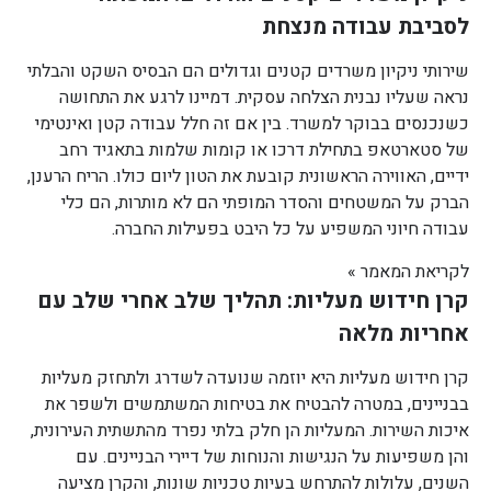
לסביבת עבודה מנצחת
שירותי ניקיון משרדים קטנים וגדולים הם הבסיס השקט והבלתי
נראה שעליו נבנית הצלחה עסקית. דמיינו לרגע את התחושה
כשנכנסים בבוקר למשרד. בין אם זה חלל עבודה קטן ואינטימי
של סטארטאפ בתחילת דרכו או קומות שלמות בתאגיד רחב
ידיים, האווירה הראשונית קובעת את הטון ליום כולו. הריח הרענן,
הברק על המשטחים והסדר המופתי הם לא מותרות, הם כלי
עבודה חיוני המשפיע על כל היבט בפעילות החברה.
לקריאת המאמר »
קרן חידוש מעליות: תהליך שלב אחרי שלב עם
אחריות מלאה
קרן חידוש מעליות היא יוזמה שנועדה לשדרג ולתחזק מעליות
בבניינים, במטרה להבטיח את בטיחות המשתמשים ולשפר את
איכות השירות. המעליות הן חלק בלתי נפרד מהתשתית העירונית,
והן משפיעות על הנגישות והנוחות של דיירי הבניינים. עם
השנים, עלולות להתרחש בעיות טכניות שונות, והקרן מציעה