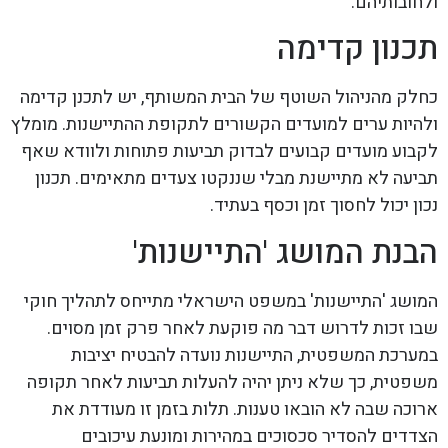
ולחובותיהם.
תכנון קדימה
כחלק מהניהול השוטף של הבית המשותף, יש לתכנן קדימה
ולהיות ערים למועדים הקשורים לתקופת ההתיישנות. מומלץ
לקבוע מועדים קבועים לבדוק תביעות פתוחות ולוודא שאף
תביעה לא מתיישנת מבלי שננקטו צעדים מתאימים. תכנון
נכון יכול לחסוך זמן וכסף בעתיד.
הבנת המושג 'התיישנות'
המושג 'התיישנות' במשפט הישראלי מתייחס לתהליך חוקי
שבו זכות לדרוש דבר מה פוקעת לאחר פרק זמן מסוים.
במערכת המשפטית, התיישנות נועדה להבטיח יציבות
משפטית, כך שלא ניתן יהיה להעלות תביעות לאחר תקופה
ארוכה שבה לא הובאו טענות. תלות בזמן זו מעודדת את
הצדדים להסדיר סכסוכים במהירות ומונעת עיכובים