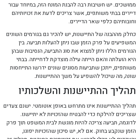
ממושכים. יש חשיבות רבה להבנת המונח הזה, במיוחד עבור
דיירים בבתי משותפים, אשר צריכים לדעת את זכויותיהם
וחובותיהם כלפי שאר הדיירים.
כחלק מההבנה של התיישנות, יש להכיר גם בגורמים השונים
המשפיעים על פרק הזמן שבו ניתן להעלות תביעה. בין
הגורמים הללו ניתן למצוא את סוג התביעה, הנסיבות שבהן
היא הועלתה והאם הייתה עילה מוצדקת לדחייתה. בבתי
משותפים, ייתכן שתביעות מסוגים שונים ידרשו התייחסות
שונה, מה שיכול להשפיע על משך ההתיישנות.
תהליך ההתיישנות והשלכותיו
תהליך ההתיישנות אינו מתרחש באופן אוטומטי. ישנם צעדים
שצריכים להילקח כדי להבטיח שהזכויות לא יתיישנו.
לדוגמה, תביעה צריכה להיות מוגשת לבית המשפט תוך פרק
הזמן שנקבע בחוק. אם לא, יש סיכון שהזכויות יפוגו,