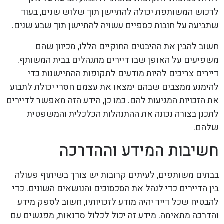
לרכוש המשותפת יכולה להתיישן תוך שלוש שנים, בעוד
שתביעה על חובות כספיים עשויה להתיישן תוך שבע שנים.
חשוב להבין את ההיבטים החוקיים הללו, מכיוון שהם
משפיעים על האופן שבו דיירים מתנהלים בבית המשותף.
דיירים צריכים להיות מודעים לתקופות ההתיישנות כדי
להימנע ממצבים שבהם ימצאו את עצמם חסרי יכולת לתבוע
את הזכויות המגיעות להם. כמו כן, הידע הזה מאפשר לדיירים
לתכנן בצורה נכונה את ההתנהלות הכלכלית והמשפטית
שלהם.
חשיבות המידע וההדרכה
בבתים משותפים, לעיתים קרובות יש צורך בשיתוף פעולה
בין הדיירים כדי לנהל את הסכסוכים והנושאים השונים. כדי
להבטיח שכל דייר יהיה מודע לזכויותיו, חשוב לספק מידע
והדרכה מתאימה. מידע זה יכול לכלול סדנאות, מפגשים עם