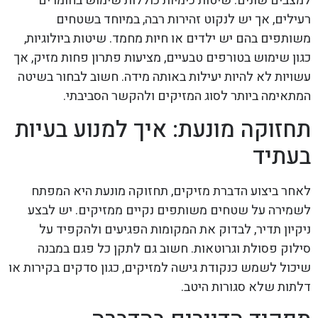
למצבים שונים. שיטות כימיות כוללות שימוש בחומרים
רעילים, אך יש לנקוט זהירות רבה, במיוחד בשטחים
משותפים בהם יש ילדים או חיות מחמד. שיטות ביולוגיות,
כגון שימוש בטורפים טבעיים, מציעות פתרון פחות מזיק, אך
עשויות לא להיות יעילות באותה מידה. חשוב לבחור בשיטה
המתאימה ביותר לסוג המזיקים ולהקשר הסביבתי.
תחזוקה מונעת: איך למנוע בעיות
בעתיד
לאחר ביצוע הדברת מזיקים, תחזוקה מונעת היא המפתח
לשמירה על שטחים משותפים נקיים ממזיקים. יש לבצע
ניקיון תדיר, לבדוק את המקומות הפגיעים ולהקפיד על
סילוק פסולת וגרוטאות. חשוב גם לתקן כל פגם במבנה
שיכול לשמש כנקודת גישה למזיקים, כגון סדקים בקירות או
דלתות שלא סגורות היטב.