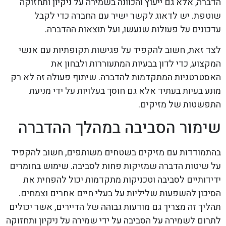
הדברה, אלא גם ייעוץ והכוונה בשמירה על ניקיון ותחזוקה
שוטפת. יש לדאוג לקשר ישיר עם החברה כדי לקבל
עדכונים על פעולות שנעשו, ועל תוצאות ההדברה.
לצד זאת, חשוב להקפיד על פגישות תקופתיות עם אנשי
המקצוע, כדי לדון בבעיות המתעוררות ולבחון את
האסטרטגיות המתקדמות להדברה. שיתוף פעולה זה לא רק
מונע בעיות בעתיד אלא גם חוסך בעלויות על ידי מניעת
התפשטות של מזיקים.
שימור הסביבה במהלך ההדברה
בהתמודדות עם מזיקים בשטחים משותפים, חשוב להקפיד
על שיטות הדברה שמזיקות פחות לסביבה. שימוש בחומרים
ידידותיים לסביבה וטכניקות מתקדמות יכול להפחית את
הסיכון להשפעות שליליות על בעלי חיים אחרים וצמחים.
תהליך זה מצריך גם מודעות גבוהה של הדיירים, אשר יכולים
לתרום לשמירה על הסביבה על ידי שמירה על ניקיון ותחזוקה