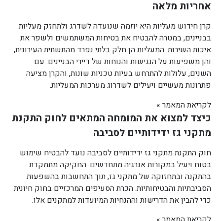
אחריות מלאה
קרן חידוש מעליות היא יוזמה שנועדה לשדרג ולתחזק מעליות
בבניינים, במטרה להבטיח את בטיחות המשתמשים ולשפר את
איכות השירות. המעליות הן חלק בלתי נפרד מהתשתית העירונית,
והן משפיעות על הנגישות והנוחות של דיירי הבניינים. עם
השנים, עלולות להתרחש בעיות טכניות שונות, והקרן מציעה
פתרונות מעשיים ויעילים לשדרוג מערכות המעליות.
לקריאת המאמר »
כיצד למצוא את המומחה המתאים לחוק התקנת
מתקני גז ידידותיים לסביבה
חוק התקנת מתקני גז ידידותיים לסביבה נועד להבטיח שימוש
בטוח ויעיל במקורות אנרגיה מתחדשים. החקיקה מתמקדת
בהתקנה ובתחזוקה של מתקני גז, תוך התחשבות בהשפעות
הסביבתיות והבטיחותיות. הכרת הסעיפים המרכזיים בחוק חיונית
כדי להבין את הדרישות וההנחיות המיועדות למתקנים אלו.
לקריאת המאמר »