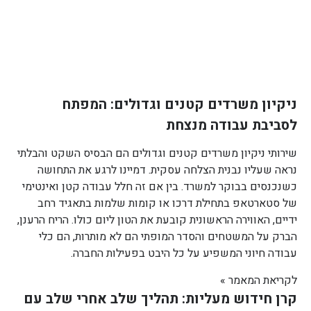
ניקיון משרדים קטנים וגדולים: המפתח
לסביבת עבודה מנצחת
שירותי ניקיון משרדים קטנים וגדולים הם הבסיס השקט והבלתי
נראה שעליו נבנית הצלחה עסקית. דמיינו לרגע את התחושה
כשנכנסים בבוקר למשרד. בין אם זה חלל עבודה קטן ואינטימי
של סטארטאפ בתחילת דרכו או קומות שלמות בתאגיד רחב
ידיים, האווירה הראשונית קובעת את הטון ליום כולו. הריח הרענן,
הברק על המשטחים והסדר המופתי הם לא מותרות, הם כלי
עבודה חיוני המשפיע על כל היבט בפעילות החברה.
לקריאת המאמר »
קרן חידוש מעליות: תהליך שלב אחרי שלב עם