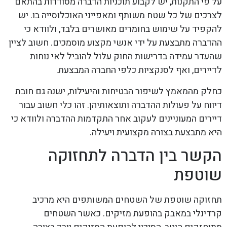
על פי התקנות, יש לקבוע תוכניות הדברה מסודרות בהתאם
לצרכים של כל שטח משותף ומאפייני האוכלוסייה בו. יש
להקפיד על שימוש בחומרים מאושרים בלבד, ולוודא כי
ההדברה מתבצעת על ידי אנשי מקצוע מוסמכים. חשוב לציין
שהעדר עמידה בדרישות החוק עלול להוביל לאי נוחות
לדיירים, ואף לסנקציות כלפי החברה המבצעת.
כחלק מהמאמץ לשיפור הבטיחות והיעילות, ישנה גם חובת
דיווח על פעולות ההדברה ותוצאותיהן. זהו כלי חשוב עבור
דיירים המעוניינים לעקוב אחר התקדמות ההדברה ולוודא כי
היא מתבצעת בצורה מקצועית ויעילה.
הקשר בין הדברה לתחזוקה
שוטפת
תחזוקה שוטפת של השטחים המשותפים היא מרכיב
קרדינלי במאבק בהופעת מזיקים. כאשר השטחים