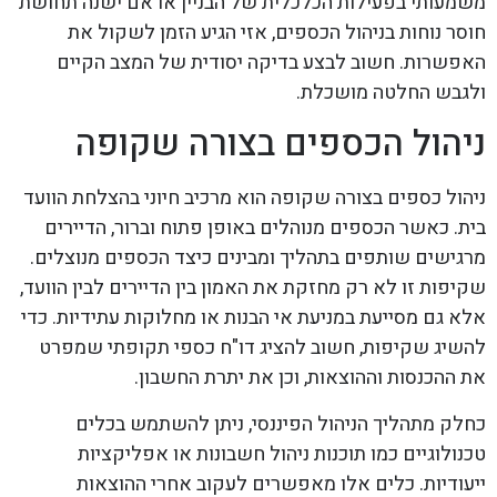
משמעותי בפעילות הכלכלית של הבניין או אם ישנה תחושת
חוסר נוחות בניהול הכספים, אזי הגיע הזמן לשקול את
האפשרות. חשוב לבצע בדיקה יסודית של המצב הקיים
ולגבש החלטה מושכלת.
ניהול הכספים בצורה שקופה
ניהול כספים בצורה שקופה הוא מרכיב חיוני בהצלחת הוועד
בית. כאשר הכספים מנוהלים באופן פתוח וברור, הדיירים
מרגישים שותפים בתהליך ומבינים כיצד הכספים מנוצלים.
שקיפות זו לא רק מחזקת את האמון בין הדיירים לבין הוועד,
אלא גם מסייעת במניעת אי הבנות או מחלוקות עתידיות. כדי
להשיג שקיפות, חשוב להציג דו"ח כספי תקופתי שמפרט
את ההכנסות וההוצאות, וכן את יתרת החשבון.
כחלק מתהליך הניהול הפיננסי, ניתן להשתמש בכלים
טכנולוגיים כמו תוכנות ניהול חשבונות או אפליקציות
ייעודיות. כלים אלו מאפשרים לעקוב אחרי ההוצאות