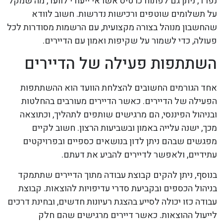
נפרד, ניתן גם לפתוח כרטיס אשראי ייעודי לוועד, מה שמקל
על תשלומים שוטפים ורכישות נדרשות. חשוב לוודא
שהחשבון מנוהל בצורה מקצועית, עם הרשמות מסודרות לכל
פעולה, כדי לשמור על שקיפות ואמון עם הדיירים.
השתתפות פעילה של הדיירים
אחד הגורמים החשובים להצלחת הוועד הוא ההשתתפות
הפעילה של הדיירים. כאשר הדיירים מעורבים בהחלטות
ובניהול הפיננסי, הם מרגישים שותפים לתהליך, וכתוצאה
מכך, ישנה עלייה באמון ובשביעות הרצון. חשוב לקיים
מפגשים שבהם ניתן לדון בנושאים כספיים ובפרויקטים
עתידיים, ולאפשר לדיירים להביע את דעתם.
בנוסף, ניתן להקים קבוצת עבודה מתוך הדיירים שתתמקד
בניהול הכספים ובקביעת סדרי עדיפויות להוצאות. קבוצת
עבודה כזו יכולה לסייע בהצגת רעיונות חדשים, ובחינת דרכים
לייעול ההוצאות. כאשר דיירים מרגישים שהם חלק