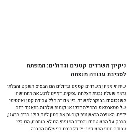
ניקיון משרדים קטנים וגדולים: המפתח
לסביבת עבודה מנצחת
שירותי ניקיון משרדים קטנים וגדולים הם הבסיס השקט והבלתי
נראה שעליו נבנית הצלחה עסקית. דמיינו לרגע את התחושה
כשנכנסים בבוקר למשרד. בין אם זה חלל עבודה קטן ואינטימי
של סטארטאפ בתחילת דרכו או קומות שלמות בתאגיד רחב
ידיים, האווירה הראשונית קובעת את הטון ליום כולו. הריח הרענן,
הברק על המשטחים והסדר המופתי הם לא מותרות, הם כלי
עבודה חיוני המשפיע על כל היבט בפעילות החברה.