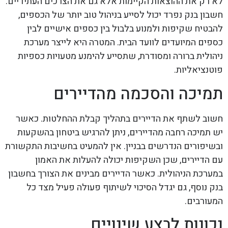
לא רק את ההוצאות הקיימות אלא גם את הצרכים העתידיים.
חשבון בנק נפרד יכול לסייע בניהול טוב יותר של הכספים,
להבטיח שקיפות ולמנוע בלבול בין כספים אישיים לבין
כספים המיועדים לוועד הבית. המטרה היא לייצר מערכת
ניהולית ברורה ומסודרת, שתסייע להימנע מטעויות כספיות
פוטנציאליות.
תמיכה והסכמה מהדיירים
חשוב לשתף את הדיירים בתהליך קבלת ההחלטות. כאשר
יש תמיכה רחבה מהדיירים, ניתן להרגיש ביטחון בהשקעות
ובשיפורים הנדרשים בבניין. אין להמעיט בחשיבות התקשורת
עם הדיירים, שכן השקיפות יכולה להעלות את האמון
במערכת הניהולית. כאשר הדיירים מבינים את הצורך בחשבון
בנק נוסף, גם יגדל הסיכוי לשיתוף פעולה פעיל מצד כל
המעורבים.
נכונות לבצע שינויים