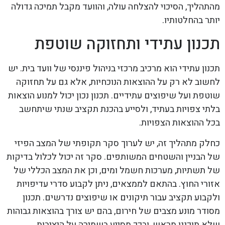
מהתהליך, הסיכוי להצלחה עולה, והוועד מקבל תמיכה גדולה
יותר בהחלטותיו.
תכנון עתידי ותחזוקה שוטפת
תכנון עתידי הוא מרכיב מרכזי בניהול פיננסי של וועד בית. יש
לחשוב לא רק על ההוצאות הנוכחיות, אלא גם על תחזוקה
שוטפת ועל שיפוצים עתידיים. תכנון נכון יכול למנוע הוצאות
בלתי צפויות בעתיד, ולסייע בהכנת תקציב שנתי שיתחשב
בכל ההוצאות הצפויות.
כחלק מתהליך זה, יש לערוך סקר תקופתי של המצב הפיזי
של הבניין והשטחים המשותפים. סקר זה יכול לכלול בדיקות
של תשתיות, מערכות חשמל ומים, וכן את המצב הכללי של
אזורי החוץ. בהתאם לממצאים, ניתן לקבוע סדרי עדיפויות
ולקבוע תקציב עבור תיקונים או שיפוצים נדרשים. תכנון
מסודר מונע מצבים של חירום, בהם יש צורך בהוצאות גבוהות
שלא תוכננו מראש, ובכך מסייע בשמירה על היציבות