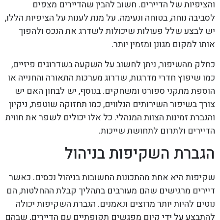
והציפיות של הדיירים. חשוב להבין שהדיירים מצפים
לסביבה נוחה, בטוחה ונעימה. על מנת לענות על הציפיות הללו,
יש לבצע שלל פעולות שיכולות לשדרג את הנכס ולהפוך
אותו למקום מגונן ומזמין יותר.
כחלק מהשיפור, ניתן לחשוב על השקעה בשדרוגים פיזיים,
כמו שיפוץ חדרי מדרגות, שדרוג מערכות התאורה והחנייה או
הוספת מתקני ספורט ומשחקים. בנוסף, יש לבחון האם יש
צורך בשיפור השירותים הנלווים, כמו תחזוקה שוטפת, ניקיון
והגברת זמינות הצוות המנהלי. כל אלו יכולים לשפר את חווית
הדיירים ולתרום לתחושת שייכות.
הגברת השקיפות בניהול
שקיפות היא אחת מהתכונות החשובות בניהול נכסים. כאשר
דיירים מרגישים שהם מעורבים בתהליך קבלת ההחלטות, הם
נוטים להיות יותר מרוצים ונאמנים. הגברת השקיפות יכולה
להתבצע על ידי קיום מפגשים תקופתיים עם הדיירים, שבהם