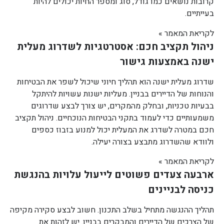
קרובות נושאים כמו גודל, סוג ומספר החיות יכולים להיות
בעייתיים.
לקריאת המאמר »
ניהול תקציב חכם: אסטרטגיות לשדרוג מעלית
ישנה באמצעות גישור
שדרוג מעלית ישנה הוא תהליך חיוני שיכול לשפר את הבטיחות
והנוחות של הדיירים בבניין. מעליות ישנות עשויות להיתקל
בבעיות טכניות, ובחלק מהמקרים, יש צורך לבצע שדרוגים
משמעותיים כדי לעמוד בתקני הבטיחות הנוכחיים. ניהול תקציב
חכם במטרה לשדרג את המעלית יכול למנוע בזבוז כספים
ולוודא שהשדרוג מתבצע בצורה יעילה.
לקריאת המאמר »
ארבעה צעדים פשוטים לייעול עלויות בהנגשת
כניסה לבניינים
תהליך ההנגשה מתחיל בשלב התכנון. חשוב לבצע סקירה מקיפה
של הצרכים של הדיירים והמבקרים בבניין. יש לזהות את