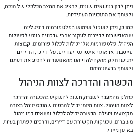
ניתן לדון בנושאים שונים, להציג את המצב הכלכלי של הנכס,
ולשתף את התוכניות העתידיות.
כמו כן, ניתן לשקול שימוש בפלטפורמות דיגיטליות
שמאפשרות לדיירים לעקוב אחרי עדכונים בנוגע לפעולות
הניהול. פלטפורמות אלו יכולות לכלול פורומים, קבוצות
פייסבוק או אתרי אינטרנט ייעודיים. על ידי כך, הדיירים
ירגישו חלק מהקהילה וייהנו מהאפשרות להביע את דעתם
ולשתף ברעיונותיהם.
הכשרה והדרכה לצוות הניהול
כחלק מהמעבר לשגרה, חשוב להשקיע בהכשרה והדרכה
לצוות הניהול. צוות מיומן יכול להבטיח שהנכס ינוהל בצורה
מקצועית ויעילה. הכשרה יכולה לכלול נושאים כמו ניהול
משברים, טכניקות תקשורת עם דיירים, ודרכים לפתרון בעיות
באופן מיידי.