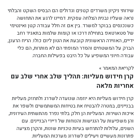
שירותי ניקיון משרדים קטנים וגדולים הם הבסיס השקט והבלתי
נראה שעליו נבנית הצלחה עסקית. דמיינו לרגע את התחושה
כשנכנסים בבוקר למשרד. בין אם זה חלל עבודה קטן ואינטימי
של סטארטאפ בתחילת דרכו או קומות שלמות בתאגיד רחב
ידיים, האווירה הראשונית קובעת את הטון ליום כולו. הריח הרענן,
הברק על המשטחים והסדר המופתי הם לא מותרות, הם כלי
עבודה חיוני המשפיע על כל היבט בפעילות החברה.
לקריאת המאמר »
קרן חידוש מעליות: תהליך שלב אחרי שלב עם
אחריות מלאה
קרן חידוש מעליות היא יוזמה שנועדה לשדרג ולתחזק מעליות
בבניינים, במטרה להבטיח את בטיחות המשתמשים ולשפר את
איכות השירות. המעליות הן חלק בלתי נפרד מהתשתית העירונית,
והן משפיעות על הנגישות והנוחות של דיירי הבניינים. עם
השנים, עלולות להתרחש בעיות טכניות שונות, והקרן מציעה
פתרונות מעשיים ויעילים לשדרוג מערכות המעליות.