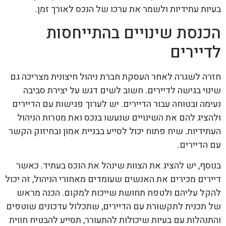
בעיות עתידיות ולשמר את ערכו של הנכס לאורך זמן.
הכנסת שינויים בהתייחסות
לדיירים
חזרה לשגרה לאחר העסקת חברת ניהול חיצונית מצריכה גם
שינוי בגישה לדיירים. חשוב לשים דגש על יצירת סביבה
נעימה ובטוחה עבור הדיירים. יש לערוך פגישות עם הדיירים
ולהציג להם את השינויים שנעשו בנכס ואת מטרות הניהול
העתידיות. שיח פתוח יכול לסייע בבניית אמון ובחיזוק הקשר
עם הדיירים.
בנוסף, יש להציג את הצוות שינהל את הנכס בעתיד. כאשר
דיירים מכירים את האנשים שעומדים מאחורי הניהול, זה יכול
להקל עליהם ולטפח תחושת שייכות למקום. הכנה מראש
של תכנית לתקשורת עם הדיירים, שתכלול עדכונים שוטפים
והתנהלות עם בעיות שיכולות להתעורר, תסייע להבטיח חווית