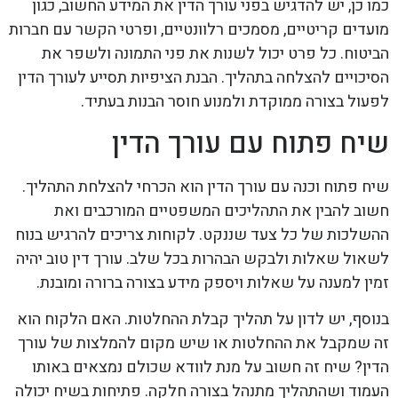
כמו כן, יש להדגיש בפני עורך הדין את המידע החשוב, כגון
מועדים קריטיים, מסמכים רלוונטיים, ופרטי הקשר עם חברות
הביטוח. כל פרט יכול לשנות את פני התמונה ולשפר את
הסיכויים להצלחה בתהליך. הבנת הציפיות תסייע לעורך הדין
לפעול בצורה ממוקדת ולמנוע חוסר הבנות בעתיד.
שיח פתוח עם עורך הדין
שיח פתוח וכנה עם עורך הדין הוא הכרחי להצלחת התהליך.
חשוב להבין את התהליכים המשפטיים המורכבים ואת
ההשלכות של כל צעד שננקט. לקוחות צריכים להרגיש בנוח
לשאול שאלות ולבקש הבהרות בכל שלב. עורך דין טוב יהיה
זמין למענה על שאלות ויספק מידע בצורה ברורה ומובנת.
בנוסף, יש לדון על תהליך קבלת ההחלטות. האם הלקוח הוא
זה שמקבל את ההחלטות או שיש מקום להמלצות של עורך
הדין? שיח זה חשוב על מנת לוודא שכולם נמצאים באותו
העמוד ושהתהליך מתנהל בצורה חלקה. פתיחות בשיח יכולה