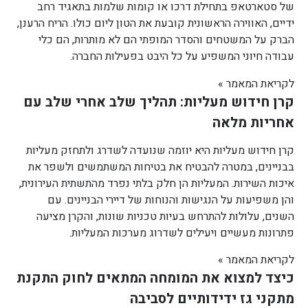
של סטארטאפ בתחילת דרכו או קומות שלמות בתאגיד רחב
ידיים, האווירה הראשונית קובעת את הטון ליום כולו. הריח הרענן,
הברק על המשטחים והסדר המופתי הם לא מותרות, הם כלי
עבודה חיוני המשפיע על כל היבט בפעילות החברה.
לקריאת המאמר »
קרן חידוש מעליות: תהליך שלב אחרי שלב עם
אחריות מלאה
קרן חידוש מעליות היא יוזמה שנועדה לשדרג ולתחזק מעליות
בבניינים, במטרה להבטיח את בטיחות המשתמשים ולשפר את
איכות השירות. המעליות הן חלק בלתי נפרד מהתשתית העירונית,
והן משפיעות על הנגישות והנוחות של דיירי הבניינים. עם
השנים, עלולות להתרחש בעיות טכניות שונות, והקרן מציעה
פתרונות מעשיים ויעילים לשדרוג מערכות המעליות.
לקריאת המאמר »
כיצד למצוא את המומחה המתאים לחוק התקנת
מתקני גז ידידותיים לסביבה