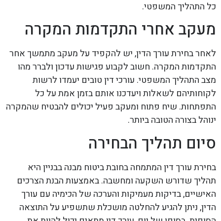
כל התהליך המשפטי.
מעקב אחרי התקדמות המקרה
לאחר בחירת עורך הדין, יש להקפיד על מעקב מתמשך אחר
התקדמות המקרה. חשוב לקבוע פגישות עדכון ולברר מהו
מצב התהליך המשפטי. עורכי דין טובים יעמדו לרשות
לקוחותיהם לשאלות ויעדכנו אותם בזמן אמת על כל
התפתחות. שיח פתוח ומעקב פעיל יכולים להבטיח שהמקרה
ינוהל בצורה הטובה ביותר.
סיום תהליך הבחירה
בחירת עורך דין המתמחה בחובת ביטוח מבנה בבניין היא
תהליך שדורש השקעה ומחשבה. באמצעות הבנת הצרכים
האישיים, בדיקות מעמיקות והערכה של הכימיה עם עורך
הדין, ניתן להגיע להחלטה מושכלת שתשפיע על התוצאה
הסופית. בסופו של יום, עורך דין מתאים יכול להוות את