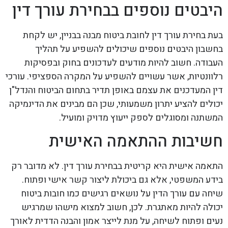
היבטים נוספים בבחירת עורך דין
בעת בחירת עורך דין לחובת ביטוח מבנה בבניין, יש לקחת
בחשבון היבטים נוספים שיכולים להשפיע על תהליך
העבודה. חשוב להיות מודעים לעדכונים בחוק ובפסיקות
רלוונטיות, אשר עשויים להשפיע על המקרה הספציפי. עורכי
דין המעדכנים את עצמם באופן תדיר בתחום הביטוח והנדל"ן
יכולים להציע יתרון משמעותי, שכן הם מבינים את הדינמיקה
המשתנה ומסוגלים לספק ייעוץ מדויק ומועיל.
חשיבות ההתאמה האישית
התאמה אישית היא קריטית בבחירת עורך דין. לא מדובר רק
בידע המשפטי, אלא גם ביכולת ליצור קשר אישי ופתוח.
שיחה עם עורך הדין על נושאים רגישים כמו חובות ביטוח
יכולה להיות מאתגרת. לכן, חשוב למצוא מישהו שמרגיש
נעים ופתוח לשיחה, על מנת לייצר אמון והבנה הדדית לאורך