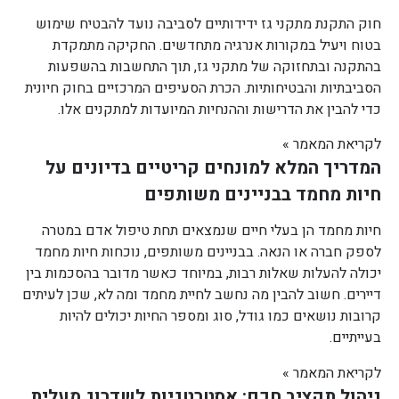
חוק התקנת מתקני גז ידידותיים לסביבה נועד להבטיח שימוש
בטוח ויעיל במקורות אנרגיה מתחדשים. החקיקה מתמקדת
בהתקנה ובתחזוקה של מתקני גז, תוך התחשבות בהשפעות
הסביבתיות והבטיחותיות. הכרת הסעיפים המרכזיים בחוק חיונית
כדי להבין את הדרישות וההנחיות המיועדות למתקנים אלו.
לקריאת המאמר »
המדריך המלא למונחים קריטיים בדיונים על
חיות מחמד בבניינים משותפים
חיות מחמד הן בעלי חיים שנמצאים תחת טיפול אדם במטרה
לספק חברה או הנאה. בבניינים משותפים, נוכחות חיות מחמד
יכולה להעלות שאלות רבות, במיוחד כאשר מדובר בהסכמות בין
דיירים. חשוב להבין מה נחשב לחיית מחמד ומה לא, שכן לעיתים
קרובות נושאים כמו גודל, סוג ומספר החיות יכולים להיות
בעייתיים.
לקריאת המאמר »
ניהול תקציב חכם: אסטרטגיות לשדרוג מעלית