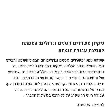
ניקיון משרדים קטנים וגדולים: המפתח
לסביבת עבודה מנצחת
שירותי ניקיון משרדים קטנים וגדולים הם הבסיס השקט והבלתי
נראה שעליו נבנית הצלחה עסקית. דמיינו לרגע את התחושה
כשנכנסים בבוקר למשרד. בין אם זה חלל עבודה קטן ואינטימי
של סטארטאפ בתחילת דרכו או קומות שלמות בתאגיד רחב
ידיים, האווירה הראשונית קובעת את הטון ליום כולו. הריח הרענן,
הברק על המשטחים והסדר המופתי הם לא מותרות, הם כלי
עבודה חיוני המשפיע על כל היבט בפעילות החברה.
לקריאת המאמר »