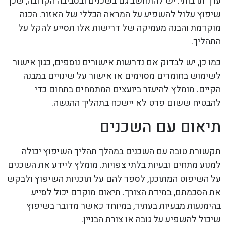
ערך תרבותי. יש להתחשב גם בשכנים ובסביבה הקרובה, שכן
שיפוץ עלול להשפיע על המראה הכללי של האזור. הכנה
מוקדמת והבנה מעמיקה של דרישות אלו תסייע להקל על
התהליך.
כמו כן, יש לבדוק אם נדרשות אישורים נוספים, כגון אישור
לשימוש בחומרים מסוימים או אישור על שינויים במבנה
הקיים. מומלץ להיעזר ביועצים המתמחים בתחום כדי
להבטיח ששום פרט לא יישכח בתהליך ההגשה.
תיאום עם השכנים
תקשורת טובה עם השכנים במהלך תהליך השיפוץ יכולה
למנוע מתחים ובעיות בלתי צפויות. מומלץ ליידע את השכנים
על השיפוט המתוכנן, לספר להם על תוכניות השיפוץ ולבקש
את הסכמתם, במידת הצורך. תיאום מוקדם יכול לסייע
בהימנעות מבעיות בעתיד, במיוחד כאשר מדובר בשיפוץ
שיכול להשפיע על גובה או צורת הבניין.