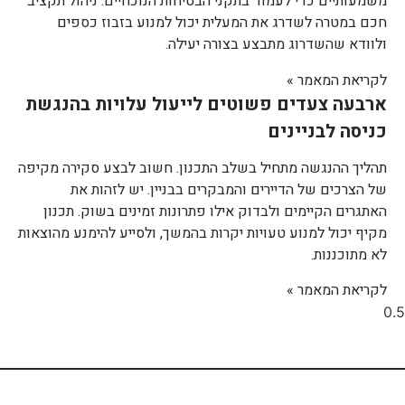
משמעותיים כדי לעמוד בתקני הבטיחות הנוכחיים. ניהול תקציב
חכם במטרה לשדרג את המעלית יכול למנוע בזבוז כספים
ולוודא שהשדרוג מתבצע בצורה יעילה.
לקריאת המאמר »
ארבעה צעדים פשוטים לייעול עלויות בהנגשת
כניסה לבניינים
תהליך ההנגשה מתחיל בשלב התכנון. חשוב לבצע סקירה מקיפה
של הצרכים של הדיירים והמבקרים בבניין. יש לזהות את
האתגרים הקיימים ולבדוק אילו פתרונות זמינים בשוק. תכנון
מקיף יכול למנוע טעויות יקרות בהמשך, ולסייע להימנע מהוצאות
לא מתוכננות.
לקריאת המאמר »