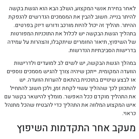
לאחר בחירת אנשי המקצוע, השלב הבא הוא הגשת בקשה
להיתר בנייה. חשוב להבין את המסמכים הנדרשים להנפקת
ההיתר. תהליך זה יכול להיות מורכב ודורש דיוק בפרטים.
בתהליך הגשת הבקשה יש לכלול את התוכניות המפורטות
של השיפוץ, תיאור החומרים שיתקבלו, והצהרות על עמידה
בדרישות הסביבתיות הנדרשות.
במהלך הגשת הבקשה, יש לשים לב למועדים ולדרישות
הוועדה המקומית. ייתכן שיהיה צורך להגיש מסמכים נוספים
או לבצע שינויים בתוכנית בהתאם להערות הוועדה. יש
להתכונן לכך שההליך עשוי לקחת זמן, ולכן חשוב להתחיל
את התהליך מוקדם ככל האפשר. מומלץ להישאר בקשר עם
איש המקצוע המלווה את התהליך כדי להבטיח שהכל מתנהל
כראוי.
מעקב אחר התקדמות השיפוץ