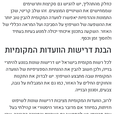
כחלק מהתהליך, יש להגיש גם סקיצות ותרשימים
שממחישים את השינויים המוצעים. זהו שלב קריטי, שכן
התמונות וההדמיות יאפשרו לוועדה המקומית להבין טוב יותר
את ההשפעה של השיפוץ על הסביבה ועל המראה הכללי של
האזור. השקעה בתכנון איכותי יכולה למנוע בעיות בעתיד
ולחסוך זמן וכסף.
הבנת דרישות הוועדות המקומיות
לכל רשות מקומית בישראל יש דרישות שונות בנוגע להיתרי
בנייה, ולכן חשוב להבין את ההנחיות הספציפיות של הוועדה
המקומית שבה מתבצע השיפוץ. יש לבדוק את התקנות
והחוקים החלים על האזור, כמו גם את המגבלות על גובה,
צבעים, וסגנון הבנייה.
לרוב, הוועדות המקומיות מציבות דרישות שונות לשיפוט
חזיתות, במיוחד אם מדובר באזור היסטורי או קהילתי בעל