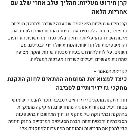
קרן חידוש מעליות: תהליך שלב אחרי שלב עם
אחריות מלאה
קרן חידוש מעליות היא יוזמה שנועדה לשדרג ולתחזק מעליות
בבניינים, במטרה להבטיח את בטיחות המשתמשים ולשפר את
איכות השירות. המעליות הן חלק בלתי נפרד מהתשתית העירונית,
והן משפיעות על הנגישות והנוחות של דיירי הבניינים. עם
השנים, עלולות להתרחש בעיות טכניות שונות, והקרן מציעה
פתרונות מעשיים ויעילים לשדרוג מערכות המעליות.
לקריאת המאמר »
כיצד למצוא את המומחה המתאים לחוק התקנת
מתקני גז ידידותיים לסביבה
חוק התקנת מתקני גז ידידותיים לסביבה נועד להבטיח שימוש
בטוח ויעיל במקורות אנרגיה מתחדשים. החקיקה מתמקדת
בהתקנה ובתחזוקה של מתקני גז, תוך התחשבות בהשפעות
הסביבתיות והבטיחותיות. הכרת הסעיפים המרכזיים בחוק חיונית
כדי להבין את הדרישות וההנחיות המיועדות למתקנים אלו.