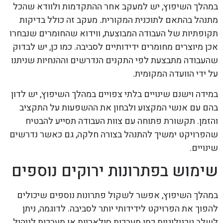
במהלך השיפוץ, יש למעקב אחר ההתקדמות ולוודא שהכל
מתנהל בהתאם לתוכנית המקורית. מעקב זה כולל בדיקות
תקופתיות של העבודה המבוצעת, ווידוא שהחומרים שנבחרו
אכן מיוצרים מחומרים ידידותיים לסביבה. כמו כן, יש לבדוק
שהעבודה מתבצעת לפי התקנים הנדרשים וההנחיות שניתנו
על ידי הוועדה המקומית.
במידה וישנם שינויים בלתי צפויים במהלך השיפוץ, יש לדון
בהם עם אנשי המקצוע ולבחון את ההשפעות על התקציב
והזמן. תקשורת פתוחה עם צוות העבודה תסייע להבטיח
שהפרויקט ימשיך להתנהל בצורה חלקה, גם כאשר נדרשים
שינויים.
שימוש בפתרונות ירוקים נוספים
במהלך השיפוץ, אפשר לשקול פתרונות נוספים שיכולים
להפוך את הפרויקט לידידותי יותר לסביבה. לדוגמה, ניתן
לשלב טכנולוגיות כמו מערכות סולאריות או מערכות לניהול