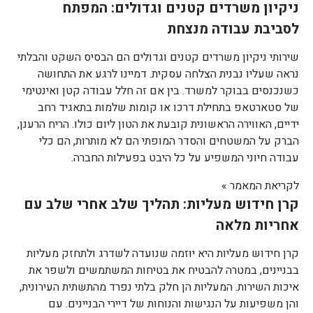
ניקיון משרדים קטנים וגדולים: המפתח
לסביבת עבודה מנצחת
שירותי ניקיון משרדים קטנים וגדולים הם הבסיס השקט והבלתי
נראה שעליו נבנית הצלחה עסקית. דמיינו לרגע את התחושה
כשנכנסים בבוקר למשרד. בין אם זה חלל עבודה קטן ואינטימי
של סטארטאפ בתחילת דרכו או קומות שלמות בתאגיד רחב
ידיים, האווירה הראשונית קובעת את הטון ליום כולו. הריח הרענן,
הברק על המשטחים והסדר המופתי הם לא מותרות, הם כלי
עבודה חיוני המשפיע על כל היבט בפעילות החברה.
לקריאת המאמר »
קרן חידוש מעליות: תהליך שלב אחרי שלב עם
אחריות מלאה
קרן חידוש מעליות היא יוזמה שנועדה לשדרג ולתחזק מעליות
בבניינים, במטרה להבטיח את בטיחות המשתמשים ולשפר את
איכות השירות. המעליות הן חלק בלתי נפרד מהתשתית העירונית,
והן משפיעות על הנגישות והנוחות של דיירי הבניינים. עם