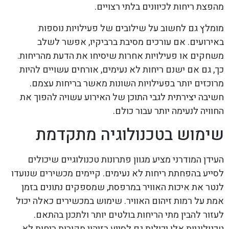
מהפצת ריחות לכיוונים בלתי רצויים.
מומלץ גם לחשוב על שילובים של פעילויות נוספות
באירועים. אם עורכים מסיבת ברביקיו, אפשר לשלב
משחקים או פעילויות אחרות שיסיחו את הדעת מהריחות.
כך, גם אם ישנם ריחות לא נעימים, אורחים עשויים להיות
מרוכזים יותר בפעילויות השונות מאשר בריחות עצמם.
חשיבה יצירתית לגבי התוכן של האירוע עשויה להפוך את
החוויה לנעימה יותר עבור כולם.
שימוש בטכנולוגיה מתקדמת
העידן המודרני מציע מגוון פתרונות טכנולוגיים שיכולים
לסייע בהפחתת ריחות לא נעימים. קיימים מכשירים שנועדו
לנטר את איכות האוויר במרפסת, שמספקים נתונים בזמן
אמת על רמות זיהום האוויר. שימוש במכשירים כאלה יכול
לעזור להבין מתי הריחות בולטים יותר ולתכנן בהתאם.
טכנולוגיות אלו יכולות גם לסייע בזיהוי מקורות ריחות לא