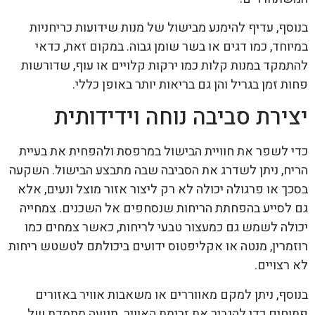
בנוסף, עדיף להימנע מבישול של מנות שידועות כריחניות
במיוחד, כמו דגים או בשר שומן גבוה. במקום זאת, כדאי
להתמקד במנות קלות כמו ירקות קלויים או עוף, שדורשות
פחות זמן בגריל והן גם בריאות יותר באופן כללי.
יצירת סביבה נוחה וידידותית
כדי לשפר את חוויית הבישול במרפסת ולהפחית את בעיית
הריח, ניתן לשדרג את הסביבה שבה מתבצע הבישול. השקעה
בסכך או פרגולה יכולה לא רק ליצור אזור מוצל ונעים, אלא
גם לסייע בהפחתת הריחות שנסחפים אל השכנים. צמחייה
יכולה לשמש גם כמעצור טבעי לריחות, כאשר צמחים כמו
רוזמרין, מנטה או אקליפטוס ידועים ביכולתם לטשטש ריחות
לא רצויים.
בנוסף, ניתן למקם מאווררים או משאבות אוויר באזורים
פתוחים כדי להגביר את זרימת האוויר. תנועה מתמדת של