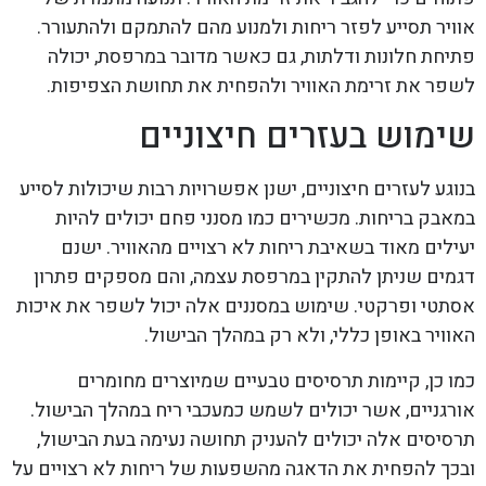
אוויר תסייע לפזר ריחות ולמנוע מהם להתמקם ולהתעורר.
פתיחת חלונות ודלתות, גם כאשר מדובר במרפסת, יכולה
לשפר את זרימת האוויר ולהפחית את תחושת הצפיפות.
שימוש בעזרים חיצוניים
בנוגע לעזרים חיצוניים, ישנן אפשרויות רבות שיכולות לסייע
במאבק בריחות. מכשירים כמו מסנני פחם יכולים להיות
יעילים מאוד בשאיבת ריחות לא רצויים מהאוויר. ישנם
דגמים שניתן להתקין במרפסת עצמה, והם מספקים פתרון
אסתטי ופרקטי. שימוש במסננים אלה יכול לשפר את איכות
האוויר באופן כללי, ולא רק במהלך הבישול.
כמו כן, קיימות תרסיסים טבעיים שמיוצרים מחומרים
אורגניים, אשר יכולים לשמש כמעכבי ריח במהלך הבישול.
תרסיסים אלה יכולים להעניק תחושה נעימה בעת הבישול,
ובכך להפחית את הדאגה מהשפעות של ריחות לא רצויים על