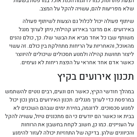
הצעת פתרונות, כמו לדוגמה הכנת אוכל במרפסת בשעות
שלא מפריעות להם, עשויה להקל על המצב.
שיתוף פעולה יכול לכלול גם הצעות לשיתוף פעולה
באירועים. אם מדובר באירוע קהילתי, ניתן לערוך מנגל
משותף שבו כל אחד מביא את הבשר שלו. כך, כולם נהנים
מהאוכל, והאחריות על הריחות מתחלקת בין כולם. זה עשוי
ליצור תחושת קהילה ולמנוע תסכולים שיכולים להיווצר
כאשר אדם אחד אחראי על הפצת ריחות לא נעימים.
תכנון אירועים בקיץ
במהלך חודשי הקיץ, כאשר חם ונעים, רבים נוטים להשתמש
במרפסת כדי לערוך מנגלים. תכנון האירועים בזמן נכון יכול
למנוע סכסוכים. לדוגמה, בחירת ימים שבהם השכנים לא
בבית או כאשר הם יודעים כי הם מתכננים טיול, עשויה להקל
על העניינים. כמו כן, חשוב לקחת בחשבון את הרוחות
והכיוונים שלהן. בדיקה של התחזיות יכולה לעזור להימנע