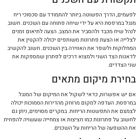
לפעמים, הדרך הפשוטה ביותר להתמודד עם סכסוכי ריח
מנגל במרפסת היא על ידי שיחה פתוחה עם השכנים. חשוב
לנהל שיח מכבד ולהסביר את המצב. הצעה לתיאום זמנים
לצלייה או הצעת פתרונות משותפים יכולה להקטין את
המחלוקות ולשפר את האווירה בין השכנים. חשוב להקשיב
לדאגות הצד השני ולמצוא דרכים לפתרון שמספקות את
שני הצדדים.
בחירת מיקום מתאים
אם יש אפשרות, כדאי לשקול את המיקום של המנגל
במרפסת. העדפה למקום מרוחק מהדירות הסמוכות יכולה
לצמצם את התפשטות הריחות. במקרים מסוימים, ניתן גם
לחשוב על פתרונות כמו חציצות או צמחייה שעשויה להפחית
את ההשפעה של הריחות על השכנים.