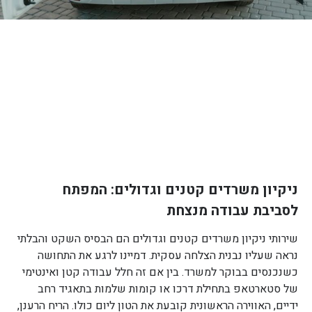
ניקיון משרדים קטנים וגדולים: המפתח
לסביבת עבודה מנצחת
שירותי ניקיון משרדים קטנים וגדולים הם הבסיס השקט והבלתי
נראה שעליו נבנית הצלחה עסקית. דמיינו לרגע את התחושה
כשנכנסים בבוקר למשרד. בין אם זה חלל עבודה קטן ואינטימי
של סטארטאפ בתחילת דרכו או קומות שלמות בתאגיד רחב
ידיים, האווירה הראשונית קובעת את הטון ליום כולו. הריח הרענן,