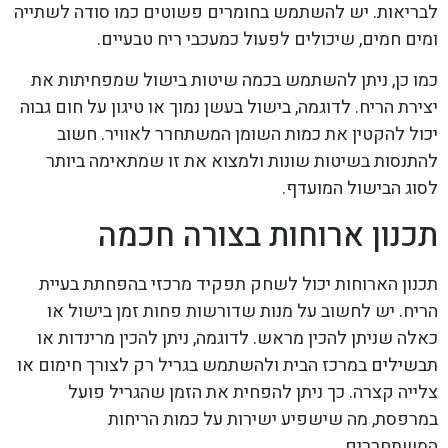
לבריאות. יש להשתמש בחומרים פשוטים כמו סודה לשתייה
ומים חמים, שיכולים לפעול כמעכבי ריח טבעיים.
כמו כן, ניתן להשתמש בכמה שיטות בישול שמפחיתות את
יצירת הריח. לדוגמה, בישול בעשן נמוך או טיגון על חום גבוה
יכול להקטין את כמות השומן המשתחרר לאוויר. חשוב
להתנסות בשיטות שונות ולמצוא את זו שמתאימה ביותר
לסוג הבישול המועדף.
תכנון ארוחות בצורה חכמה
תכנון הארוחות יכול לשחק תפקיד מרכזי בהפחתת בעיית
הריח. יש לחשוב על מנות שדורשות פחות זמן בישול או
כאלה שניתן להכין מראש. לדוגמה, ניתן להכין מרינדות או
תבשילים במרכז הבית ולהשתמש בגריל רק לצורך חימום או
צלייה קצרה. כך ניתן להפחית את הזמן שהגריל פועל
במרפסת, מה שישפיע ישירות על כמות הריחות
המשתחררים.