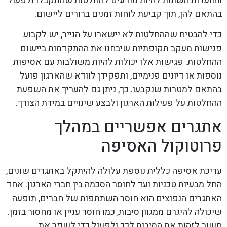
והוועדות השונות להיות מודעים להחלטות שהתקבלו ולפעול
בהתאם להן, תוך קביעת לוחות זמנים ברורים ליישום.
כדי להבטיח שההחלטות לא יישארו על הנייר, יש לקבוע
פגישות מעקב תקופתיות שיבחנו את ההתקדמות ביישום
ההחלטות. פגישות אלו יכולות להיות משולבות עם אסיפות
נוספות או דיונים פנימיים, ותפקידן לוודא שהארגון פועל
בהתאם למטרות שנקבעו. כך, ניתן גם להעריך את השפעת
ההחלטות על פעילות הארגון ולבצע שינויים במידת הצורך.
אתגרים אפשריים במהלך
פרוטוקול האסיפה
עריכת אסיפה כללית נוספת עלולה להיתקל באתגרים שונים,
החל מבעיות טכניות ועד לחוסר הסכמה בין חברי הארגון. אחד
האתגרים הנפוצים הוא חוסר השתתפות של חברים, תופעה
שיכולה להיגרם ממגוון סיבות, כמו חוסר עניין או מחסור בזמן.
חשוב לזהות את הסיבות לכך ולפעול כדי לשפר את