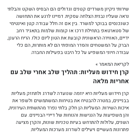
שירותי ניקיון משרדים קטנים וגדולים הם הבסיס השקט והבלתי
נראה שעליו נבנית הצלחה עסקית. דמיינו לרגע את התחושה
כשנכנסים בבוקר למשרד. בין אם זה חלל עבודה קטן ואינטימי
של סטארטאפ בתחילת דרכו או קומות שלמות בתאגיד רחב
ידיים, האווירה הראשונית קובעת את הטון ליום כולו. הריח הרענן,
הברק על המשטחים והסדר המופתי הם לא מותרות, הם כלי
עבודה חיוני המשפיע על כל היבט בפעילות החברה.
לקריאת המאמר »
קרן חידוש מעליות: תהליך שלב אחרי שלב עם
אחריות מלאה
קרן חידוש מעליות היא יוזמה שנועדה לשדרג ולתחזק מעליות
בבניינים, במטרה להבטיח את בטיחות המשתמשים ולשפר את
איכות השירות. המעליות הן חלק בלתי נפרד מהתשתית העירונית,
והן משפיעות על הנגישות והנוחות של דיירי הבניינים. עם
השנים, עלולות להתרחש בעיות טכניות שונות, והקרן מציעה
פתרונות מעשיים ויעילים לשדרוג מערכות המעליות.