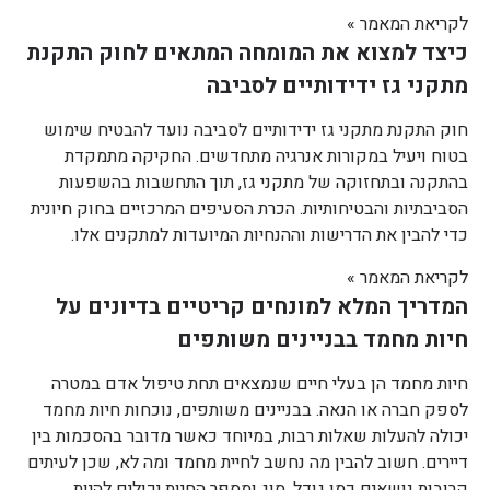
לקריאת המאמר »
כיצד למצוא את המומחה המתאים לחוק התקנת
מתקני גז ידידותיים לסביבה
חוק התקנת מתקני גז ידידותיים לסביבה נועד להבטיח שימוש
בטוח ויעיל במקורות אנרגיה מתחדשים. החקיקה מתמקדת
בהתקנה ובתחזוקה של מתקני גז, תוך התחשבות בהשפעות
הסביבתיות והבטיחותיות. הכרת הסעיפים המרכזיים בחוק חיונית
כדי להבין את הדרישות וההנחיות המיועדות למתקנים אלו.
לקריאת המאמר »
המדריך המלא למונחים קריטיים בדיונים על
חיות מחמד בבניינים משותפים
חיות מחמד הן בעלי חיים שנמצאים תחת טיפול אדם במטרה
לספק חברה או הנאה. בבניינים משותפים, נוכחות חיות מחמד
יכולה להעלות שאלות רבות, במיוחד כאשר מדובר בהסכמות בין
דיירים. חשוב להבין מה נחשב לחיית מחמד ומה לא, שכן לעיתים
קרובות נושאים כמו גודל, סוג ומספר החיות יכולים להיות