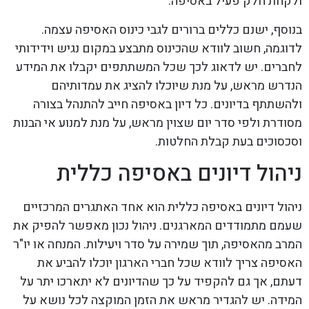
ולקחת חלק פעיל באסיפה.
בנוסף, ישנם כללים ברורים לגבי כינוס האסיפה עצמה.
לדוגמה, חשוב לוודא שהכינוס מתבצע במקום נגיש וידידותי
לחברים. יש לדאוג לכך שכל המשתתפים יקבלו את המידע
הנדרש מראש, על מנת שיוכלו להציג את עמדותיהם
ולהשתתף בדיונים. כל דיון באסיפה חייב להתנהל בצורה
מסודרת ולפי סדר יום שצוין מראש, על מנת למנוע אי הבנות
וסכסוכים בעת קבלת החלטות.
ניהול דיונים באסיפה כללית
ניהול דיונים באסיפה כללית הוא אחד האתגרים המרכזיים
שעמם מתמודדים המארגנים. ניהול נכון מאפשר להפיק את
המרב מהאסיפה, תוך שמירה על סדר ויעילות. המנחה או יו"ר
האסיפה צריך לוודא שכל חברי הארגון יוכלו להביע את
דעתם, אך גם להקפיד על כך שהדיונים לא יתארכו יתר על
המידה. יש להגדיר מראש את הזמן המוקצה לכל נושא על