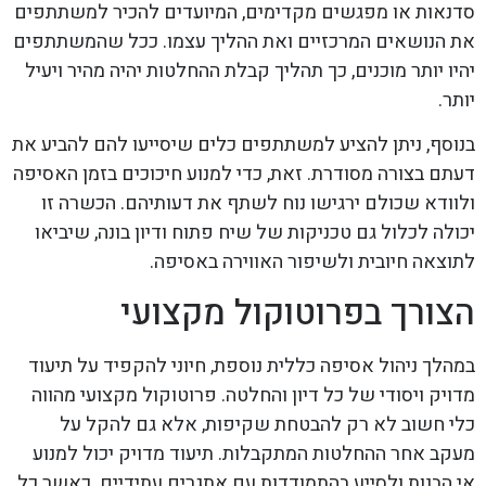
סדנאות או מפגשים מקדימים, המיועדים להכיר למשתתפים
את הנושאים המרכזיים ואת ההליך עצמו. ככל שהמשתתפים
יהיו יותר מוכנים, כך תהליך קבלת ההחלטות יהיה מהיר ויעיל
יותר.
בנוסף, ניתן להציע למשתתפים כלים שיסייעו להם להביע את
דעתם בצורה מסודרת. זאת, כדי למנוע חיכוכים בזמן האסיפה
ולוודא שכולם ירגישו נוח לשתף את דעותיהם. הכשרה זו
יכולה לכלול גם טכניקות של שיח פתוח ודיון בונה, שיביאו
לתוצאה חיובית ולשיפור האווירה באסיפה.
הצורך בפרוטוקול מקצועי
במהלך ניהול אסיפה כללית נוספת, חיוני להקפיד על תיעוד
מדויק ויסודי של כל דיון והחלטה. פרוטוקול מקצועי מהווה
כלי חשוב לא רק להבטחת שקיפות, אלא גם להקל על
מעקב אחר ההחלטות המתקבלות. תיעוד מדויק יכול למנוע
אי הבנות ולסייע בהתמודדות עם אתגרים עתידיים. כאשר כל