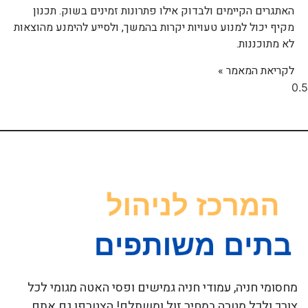
האתגרים הקיימים ולבדוק אילו פתרונות זמינים בשוק. תכנון
מקיף יכול למנוע טעויות יקרות בהמשך, ולסייע להימנע מהוצאות
לא מתוכננות.
לקריאת המאמר »
מחסומי חניה, עמודי חניה גמישים ופסי האטה מגומי לכל
צורך ולכל מטרה במחיר זול ומשתלם! הצטרפו גם אתם