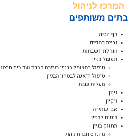
לג
תוכן
דף הבית
גביית כספים
הנהלת חשבונות
תפעול בניין
טיפול בחשמל בבניין בעזרת חברת ועד בית חיצוני
טיפול ודאגה לבטחון הבניין
מעלית שבת
גינון
ניקיון
אב ושמירה
ביטוח לבניין
תחזוק בניין
מהנדס חברת ניהול