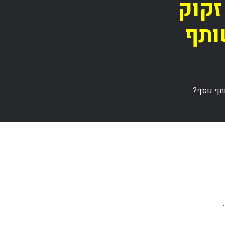
זקוק
ותף
תף נוסף?