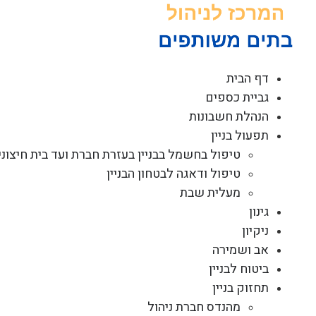
לג
תוכן
דף הבית
גביית כספים
הנהלת חשבונות
תפעול בניין
טיפול בחשמל בבניין בעזרת חברת ועד בית חיצוני
טיפול ודאגה לבטחון הבניין
מעלית שבת
גינון
ניקיון
אב ושמירה
ביטוח לבניין
תחזוק בניין
מהנדס חברת ניהול