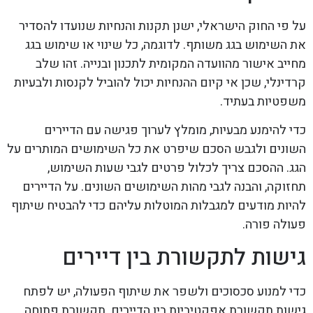
על פי החוק הישראלי, ישנן תקנות והנחיות שנועדו להסדיר
את השימוש בגג משותף. לדוגמה, כל שינוי או שימוש בגג
מחייב אישור מהוועדה המקומית לתכנון ובנייה. זהו שלב
קרדינלי, שכן אי קיום ההנחיות יכול להוביל לקנסות ולבעיות
משפטיות בעתיד.
כדי להימנע מבעיות, מומלץ לערוך פגישה עם הדיירים
השונים ולגבש הסכם שיפרט את כל השימושים המותרים על
הגג. ההסכם צריך לכלול פרטים לגבי שעות השימוש,
תחזוקה, והבנה לגבי מהות השימושים השונים. על הדיירים
להיות מודעים למגבלות המוטלות עליהם כדי להבטיח שיתוף
פעולה פורה.
גישות לתקשורת בין דיירים
כדי למנוע סכסוכים ולשפר את שיתוף הפעולה, יש לפתח
גישות תקשורת אפקטיביות בין הדיירים. תקשורת פתוחה