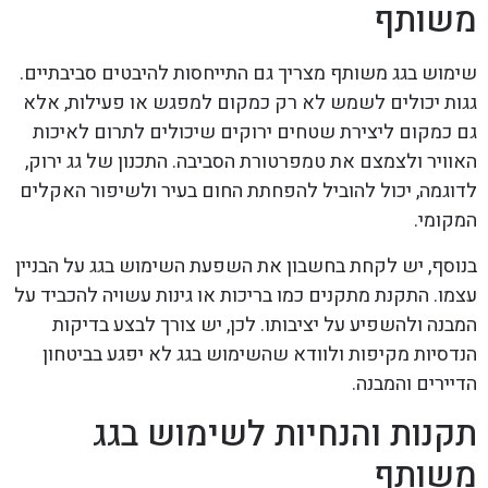
משותף
שימוש בגג משותף מצריך גם התייחסות להיבטים סביבתיים.
גגות יכולים לשמש לא רק כמקום למפגש או פעילות, אלא
גם כמקום ליצירת שטחים ירוקים שיכולים לתרום לאיכות
האוויר ולצמצם את טמפרטורת הסביבה. התכנון של גג ירוק,
לדוגמה, יכול להוביל להפחתת החום בעיר ולשיפור האקלים
המקומי.
בנוסף, יש לקחת בחשבון את השפעת השימוש בגג על הבניין
עצמו. התקנת מתקנים כמו בריכות או גינות עשויה להכביד על
המבנה ולהשפיע על יציבותו. לכן, יש צורך לבצע בדיקות
הנדסיות מקיפות ולוודא שהשימוש בגג לא יפגע בביטחון
הדיירים והמבנה.
תקנות והנחיות לשימוש בגג
משותף