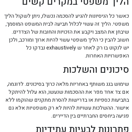
הליך משפטי במקרים קשים
כאשר כל הניסיונות להגיע להסכמה נכשלו, ניתן לשקול הליך
משפטי. הליך זה עשוי לכלול תביעה לבית המשפט המוסמך,
שיבחן את המצב ויקבע את הזכויות והחובות של הצדדים.
חשוב להבין כי הליך משפטי עשוי להיות ארוך ומורכב, ולכן
יש לנקוט בו רק לאחר ש exhaustively נבדקו כל
האפשרויות האחרות.
סיכונים והשלכות
שימוש בגג משותף באחריות מלאה כרוך בסיכונים. לדוגמה,
אם צד אחד מפר את ההסכמות שנעשו, הוא עלול להיתקל
בתביעות כספיות או בדרישות להסרת מתקנים שהוקמו ללא
אישור. ההשלכות עשויות להיות לא רק משפטיות אלא גם
פגיעה ביחסים החברתיים בין הדיירים.
פתרונות לבעיות עתידיות