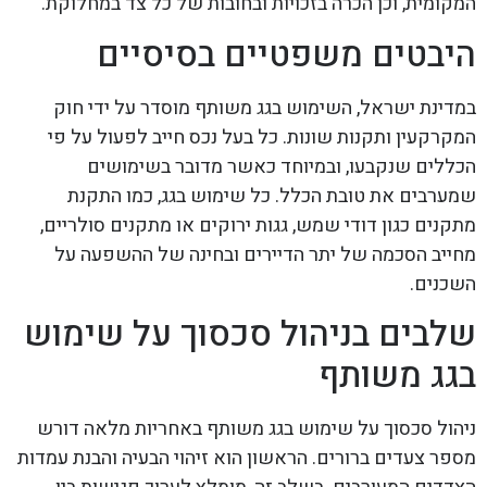
המקומית, וכן הכרה בזכויות ובחובות של כל צד במחלוקת.
היבטים משפטיים בסיסיים
במדינת ישראל, השימוש בגג משותף מוסדר על ידי חוק
המקרקעין ותקנות שונות. כל בעל נכס חייב לפעול על פי
הכללים שנקבעו, ובמיוחד כאשר מדובר בשימושים
שמערבים את טובת הכלל. כל שימוש בגג, כמו התקנת
מתקנים כגון דודי שמש, גגות ירוקים או מתקנים סולריים,
מחייב הסכמה של יתר הדיירים ובחינה של ההשפעה על
השכנים.
שלבים בניהול סכסוך על שימוש
בגג משותף
ניהול סכסוך על שימוש בגג משותף באחריות מלאה דורש
מספר צעדים ברורים. הראשון הוא זיהוי הבעיה והבנת עמדות