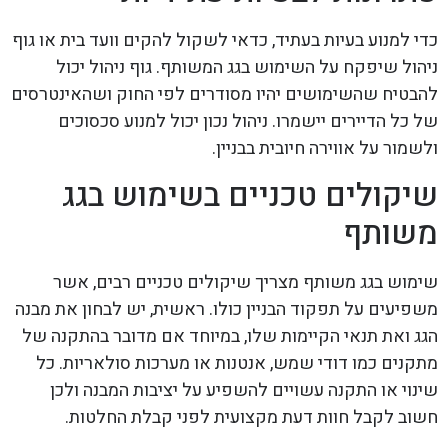
כדי למנוע בעיות בעתיד, כדאי לשקול להקים וועד בית או גוף
ניהול שיפקח על השימוש בגג המשותף. גוף ניהול יכול
להבטיח שהשימושים יהיו מסודרים לפי החוק ושהאינטרסים
של כל הדיירים יישמרו. ניהול נכון יכול למנוע סכסוכים
ולשמור על אווירה חיובית בבניין.
שיקולים טכניים בשימוש בגג
משותף
שימוש בגג משותף מצריך שיקולים טכניים רבים, אשר
משפיעים על תפקוד הבניין כולו. ראשית, יש לבחון את מבנה
הגג ואת תנאי הקיימות שלו, במיוחד אם מדובר בהתקנה של
מתקנים כמו דודי שמש, אנטנות או מערכות סולאריות. כל
שינוי או התקנה עשויים להשפיע על יציבות המבנה ולכן
חשוב לקבל חוות דעת מקצועית לפני קבלת החלטות.