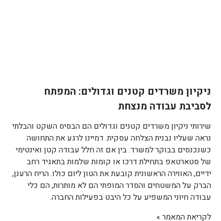
ניקיון משרדים קטנים וגדולים: המפתח
לסביבת עבודה מנצחת
שירותי ניקיון משרדים קטנים וגדולים הם הבסיס השקט והבלתי
נראה שעליו נבנית הצלחה עסקית. דמיינו לרגע את התחושה
כשנכנסים בבוקר למשרד. בין אם זה חלל עבודה קטן ואינטימי
של סטארטאפ בתחילת דרכו או קומות שלמות בתאגיד רחב
ידיים, האווירה הראשונית קובעת את הטון ליום כולו. הריח הרענן,
הברק על המשטחים והסדר המופתי הם לא מותרות, הם כלי
עבודה חיוני המשפיע על כל היבט בפעילות החברה.
לקריאת המאמר »