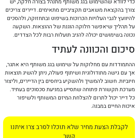
כדי לוודא שהשימוש בגג משותף מתנהל בצורה חלקה, יש
צורך בהקצאת משאבים תקציביים מתאימים. דיירים צריכים
להיוועץ לגבי העלויות הכרוכות בשיפוט ובתחזוקה, ולהסכים
על תהליך שיאפשר חלוקה הוגנת של ההוצאות. השקעה
נכונה בשימושים יכולה להניב תועלות רבות לכל הצדדים.
סיכום והכוונה לעתיד
ההתמודדות עם מחלוקות על שימוש בגג משותף היא אתגר,
אך עם גישה מתודולוגית ושיתוף פעולה, ניתן להשיג תוצאות
חיוביות. חשוב להמשיך ולהשקיע ביחסים בין הדיירים, וליצור
מערכת תקשורת פתוחה שתסייע במניעת סכסוכים בעתיד.
כל דייר יכול לתרום להצלחת המיזם המשותף ולשיפור
איכות החיים במבנה.
לקבלת הצעת מחיר שלא תוכלו לסרב צרו איתנו
קשר