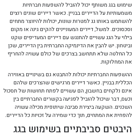
שימוש בגג משותף יכול להוביל להשפעות חברתיות
משמעותיות על הדיירים בבניין. כאשר דיירים שונים רוצים
להשתמש באותו גג למטרות שונות, יכולות להיווצר מתחים
וסכסוכים. למשל, דיירים המעוניינים להקים גינה או מקום
בילוי על הגג עשויים להתנגש עם דיירים המעדיפים שקט
וביטחון. יש להבין את הדינמיקה החברתית בין הדיירים, שכן
כל החלטה שלא תתחשב בצרכים של כולם עשויה להחריף
את המחלוקות.
ההשפעות החברתיות יכולות להתבטא גם בשינויים באווירה
הכללית בבניין. כאשר דיירים מרגישים שהצרכים שלהם
אינם נלקחים בחשבון, הם עשויים לפתח תחושות של תסכול
וכעס, דבר שיכול להוביל לפגיעה בקשרים החברתיים בין
השכנים. השקעה ביצירת סביבה שיתופית מכילה עשויה
להפחית את המתחים, תוך כדי שמירה על זכויות כל הדיירים.
היבטים סביבתיים בשימוש בגג