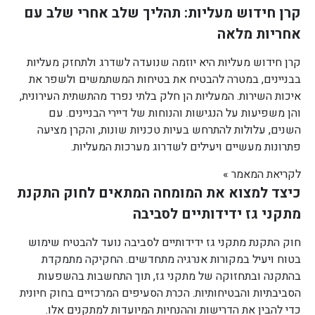
קרן חידוש מעליות: תהליך שלב אחרי שלב עם
אחריות מלאה
קרן חידוש מעליות היא יוזמה שנועדה לשדרג ולתחזק מעליות
בבניינים, במטרה להבטיח את בטיחות המשתמשים ולשפר את
איכות השירות. המעליות הן חלק בלתי נפרד מהתשתית העירונית,
והן משפיעות על הנגישות והנוחות של דיירי הבניינים. עם
השנים, עלולות להתרחש בעיות טכניות שונות, והקרן מציעה
פתרונות מעשיים ויעילים לשדרוג מערכות המעליות.
לקריאת המאמר »
כיצד למצוא את המומחה המתאים לחוק התקנת
מתקני גז ידידותיים לסביבה
חוק התקנת מתקני גז ידידותיים לסביבה נועד להבטיח שימוש
בטוח ויעיל במקורות אנרגיה מתחדשים. החקיקה מתמקדת
בהתקנה ובתחזוקה של מתקני גז, תוך התחשבות בהשפעות
הסביבתיות והבטיחותיות. הכרת הסעיפים המרכזיים בחוק חיונית
כדי להבין את הדרישות וההנחיות המיועדות למתקנים אלו.