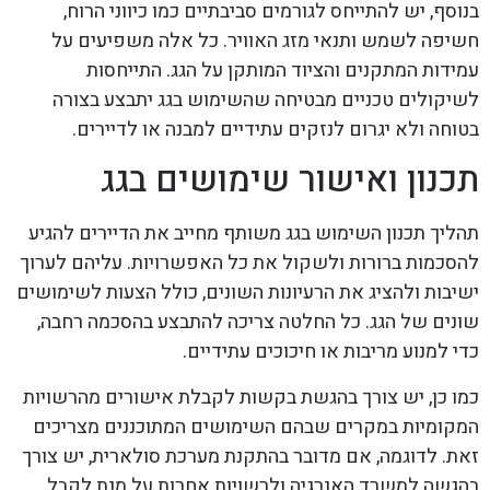
בנוסף, יש להתייחס לגורמים סביבתיים כמו כיווני הרוח,
חשיפה לשמש ותנאי מזג האוויר. כל אלה משפיעים על
עמידות המתקנים והציוד המותקן על הגג. התייחסות
לשיקולים טכניים מבטיחה שהשימוש בגג יתבצע בצורה
בטוחה ולא יגרום לנזקים עתידיים למבנה או לדיירים.
תכנון ואישור שימושים בגג
תהליך תכנון השימוש בגג משותף מחייב את הדיירים להגיע
להסכמות ברורות ולשקול את כל האפשרויות. עליהם לערוך
ישיבות ולהציג את הרעיונות השונים, כולל הצעות לשימושים
שונים של הגג. כל החלטה צריכה להתבצע בהסכמה רחבה,
כדי למנוע מריבות או חיכוכים עתידיים.
כמו כן, יש צורך בהגשת בקשות לקבלת אישורים מהרשויות
המקומיות במקרים שבהם השימושים המתוכננים מצריכים
זאת. לדוגמה, אם מדובר בהתקנת מערכת סולארית, יש צורך
בהגשה למשרד האנרגיה ולרשויות אחרות על מנת לקבל