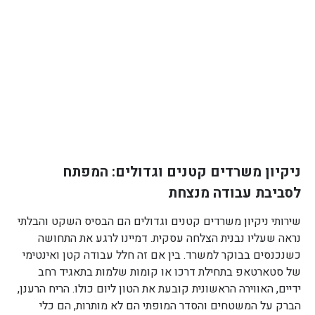
ניקיון משרדים קטנים וגדולים: המפתח
לסביבת עבודה מנצחת
שירותי ניקיון משרדים קטנים וגדולים הם הבסיס השקט והבלתי
נראה שעליו נבנית הצלחה עסקית. דמיינו לרגע את התחושה
כשנכנסים בבוקר למשרד. בין אם זה חלל עבודה קטן ואינטימי
של סטארטאפ בתחילת דרכו או קומות שלמות בתאגיד רחב
ידיים, האווירה הראשונית קובעת את הטון ליום כולו. הריח הרענן,
הברק על המשטחים והסדר המופתי הם לא מותרות, הם כלי