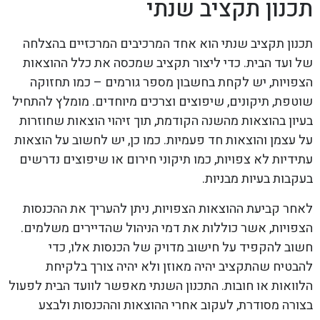
תכנון תקציב שנתי
תכנון תקציב שנתי הוא אחד המרכיבים המרכזיים בהצלחה
של ועד הבית. כדי ליצור תקציב שמכסה את כלל ההוצאות
הצפויות, יש לקחת בחשבון מספר גורמים – כמו תחזוקה
שוטפת, תיקונים, שיפוצים וצרכים מיוחדים. מומלץ להתחיל
בעיון בהוצאות מהשנה הקודמת, תוך זיהוי הוצאות שחוזרות
על עצמן והוצאות חד פעמיות. כמו כן, יש לחשוב על הוצאות
עתידיות לא צפויות, כמו תיקוני חירום או שיפוצים נדרשים
בעקבות בעיות מבניות.
לאחר קביעת ההוצאות הצפויות, ניתן להעריך את ההכנסות
הצפויות, אשר כוללות את דמי הניהול שהדיירים משלמים.
חשוב להקפיד על חישוב מדויק של הכנסות אלו, כדי
להבטיח שהתקציב יהיה מאוזן ולא יהיה צורך בלקיחת
הלוואות או חובות. התכנון השנתי מאפשר לוועד הבית לפעול
בצורה מסודרת, לעקוב אחרי ההוצאות וההכנסות ולבצע