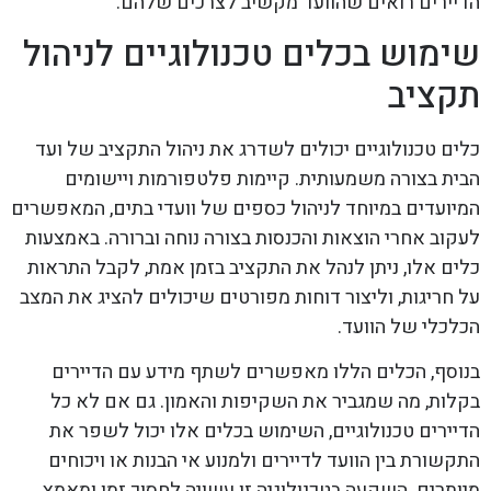
הדיירים רואים שהוועד מקשיב לצרכים שלהם.
שימוש בכלים טכנולוגיים לניהול
תקציב
כלים טכנולוגיים יכולים לשדרג את ניהול התקציב של ועד
הבית בצורה משמעותית. קיימות פלטפורמות ויישומים
המיועדים במיוחד לניהול כספים של וועדי בתים, המאפשרים
לעקוב אחרי הוצאות והכנסות בצורה נוחה וברורה. באמצעות
כלים אלו, ניתן לנהל את התקציב בזמן אמת, לקבל התראות
על חריגות, וליצור דוחות מפורטים שיכולים להציג את המצב
הכלכלי של הוועד.
בנוסף, הכלים הללו מאפשרים לשתף מידע עם הדיירים
בקלות, מה שמגביר את השקיפות והאמון. גם אם לא כל
הדיירים טכנולוגיים, השימוש בכלים אלו יכול לשפר את
התקשורת בין הוועד לדיירים ולמנוע אי הבנות או ויכוחים
מיותרים. השקעה בטכנולוגיה זו עשויה לחסוך זמן ומאמץ