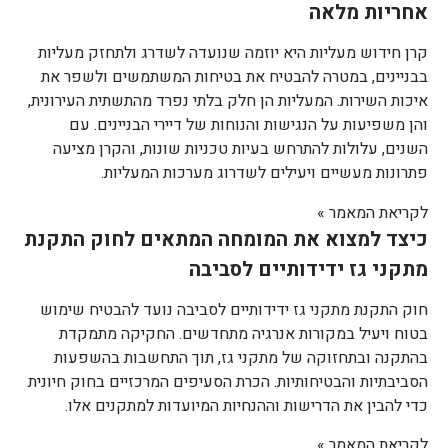
אחריות מלאה
קרן חידוש מעליות היא יוזמה שנועדה לשדרג ולתחזק מעליות
בבניינים, במטרה להבטיח את בטיחות המשתמשים ולשפר את
איכות השירות. המעליות הן חלק בלתי נפרד מהתשתית העירונית,
והן משפיעות על הנגישות והנוחות של דיירי הבניינים. עם
השנים, עלולות להתרחש בעיות טכניות שונות, והקרן מציעה
פתרונות מעשיים ויעילים לשדרוג מערכות המעליות.
לקריאת המאמר »
כיצד למצוא את המומחה המתאים לחוק התקנת
מתקני גז ידידותיים לסביבה
חוק התקנת מתקני גז ידידותיים לסביבה נועד להבטיח שימוש
בטוח ויעיל במקורות אנרגיה מתחדשים. החקיקה מתמקדת
בהתקנה ובתחזוקה של מתקני גז, תוך התחשבות בהשפעות
הסביבתיות והבטיחותיות. הכרת הסעיפים המרכזיים בחוק חיונית
כדי להבין את הדרישות וההנחיות המיועדות למתקנים אלו.
לקריאת המאמר »