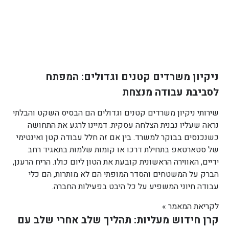
ניקיון משרדים קטנים וגדולים: המפתח
לסביבת עבודה מנצחת
שירותי ניקיון משרדים קטנים וגדולים הם הבסיס השקט והבלתי
נראה שעליו נבנית הצלחה עסקית. דמיינו לרגע את התחושה
כשנכנסים בבוקר למשרד. בין אם זה חלל עבודה קטן ואינטימי
של סטארטאפ בתחילת דרכו או קומות שלמות בתאגיד רחב
ידיים, האווירה הראשונית קובעת את הטון ליום כולו. הריח הרענן,
הברק על המשטחים והסדר המופתי הם לא מותרות, הם כלי
עבודה חיוני המשפיע על כל היבט בפעילות החברה.
לקריאת המאמר »
קרן חידוש מעליות: תהליך שלב אחרי שלב עם