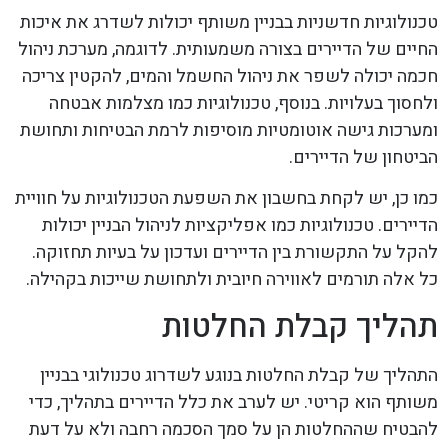
טכנולוגיות חדשניות בבניין משותף יכולות לשדרג את איכות
החיים של הדיירים בצורה משמעותית. לדוגמה, מערכת ניהול
חכמה יכולה לשפר את ניהול החשמל והמים, להקטין צריכה
ולחסוך בעלויות. בנוסף, טכנולוגיות כמו מצלמות אבטחה
ומערכות גישה אוטומטיות מוסיפות לרמת הבטיחות ותחושת
הביטחון של הדיירים.
כמו כן, יש לקחת בחשבון את השפעת הטכנולוגיות על חוויית
הדיירים. טכנולוגיות כמו אפליקציות לניהול הבניין יכולות
להקל על התקשורת בין הדיירים ועדכון על בעיות תחזוקה.
כל אלה תורמים לאווירה חיובית ולתחושת שייכות בקהילה.
תהליך קבלת החלטות
התהליך של קבלת החלטות בנוגע לשדרוג טכנולוגי בבניין
משותף הוא קריטי. יש לערב את כלל הדיירים בתהליך, כדי
להבטיח שההחלטות הן על סמך הסכמה רחבה ולא על דעת