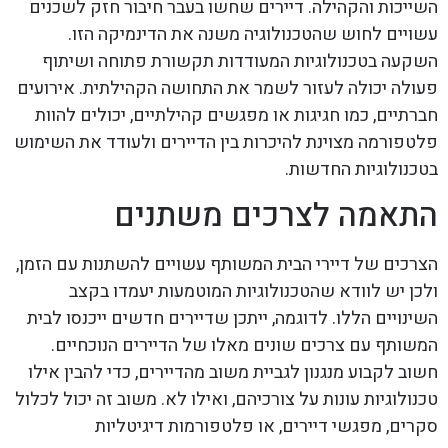
השייכות והקהילה. דיירים שחשו בעבר חיבור חזק לשכנים
עשויים לחוש שהטכנולוגיה משנה את הדינמיקה הזו.
השקעה בטכנולוגיות המעודדות תקשורת פתוחה ושיתוף
פעולה יכולה לעזור לשמר את התחושה הקהילתית. אירועים
חברתיים, כמו חגיגות או מפגשים קהילתיים, יכולים להוות
פלטפורמה מצוינת להיכרות בין הדיירים ולעודד את השימוש
בטכנולוגיות החדשות.
התאמה לצרכים משתנים
הצרכים של דיירי הבית המשותף עשויים להשתנות עם הזמן,
ולכן יש לוודא שהטכנולוגיות המוטמעות יעמדו בקצב
השינויים הללו. לדוגמה, ייתכן שדיירים חדשים ייכנסו לבית
המשותף עם צרכים שונים מאלו של הדיירים הנוכחיים.
חשוב לקבוע מנגנון לגביית משוב מהדיירים, כדי להבין אילו
טכנולוגיות עונות על צורכיהם, ואילו לא. משוב זה יכול לכלול
סקרים, מפגשי דיירים, או פלטפורמות דיגיטליות