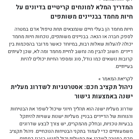
המדריך המלא למונחים קריטיים בדיונים על
חיות מחמד בבניינים משותפים
חיות מחמד הן בעלי חיים שנמצאים תחת טיפול אדם במטרה
לספק חברה או הנאה. בבניינים משותפים, נוכחות חיות מחמד
יכולה להעלות שאלות רבות, במיוחד כאשר מדובר בהסכמות בין
דיירים. חשוב להבין מה נחשב לחיית מחמד ומה לא, שכן לעיתים
קרובות נושאים כמו גודל, סוג ומספר החיות יכולים להיות
בעייתיים.
לקריאת המאמר »
ניהול תקציב חכם: אסטרטגיות לשדרוג מעלית
ישנה באמצעות גישור
שדרוג מעלית ישנה הוא תהליך חיוני שיכול לשפר את הבטיחות
והנוחות של הדיירים בבניין. מעליות ישנות עשויות להיתקל
בבעיות טכניות, ובחלק מהמקרים, יש צורך לבצע שדרוגים
משמעותיים כדי לעמוד בתקני הבטיחות הנוכחיים. ניהול תקציב
חכם במטרה לשדרג את המעלית יכול למנוע בזבוז כספים