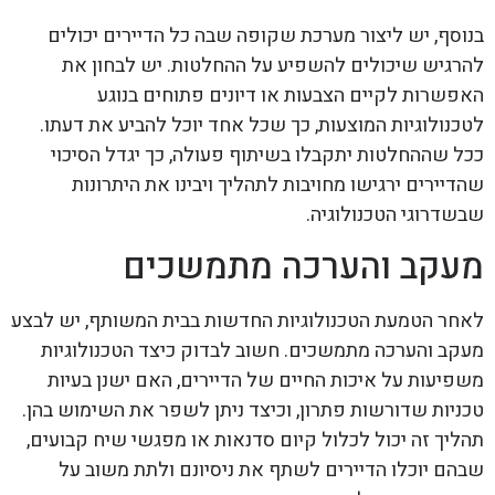
בנוסף, יש ליצור מערכת שקופה שבה כל הדיירים יכולים
להרגיש שיכולים להשפיע על ההחלטות. יש לבחון את
האפשרות לקיים הצבעות או דיונים פתוחים בנוגע
לטכנולוגיות המוצעות, כך שכל אחד יוכל להביע את דעתו.
ככל שההחלטות יתקבלו בשיתוף פעולה, כך יגדל הסיכוי
שהדיירים ירגישו מחויבות לתהליך ויבינו את היתרונות
שבשדרוגי הטכנולוגיה.
מעקב והערכה מתמשכים
לאחר הטמעת הטכנולוגיות החדשות בבית המשותף, יש לבצע
מעקב והערכה מתמשכים. חשוב לבדוק כיצד הטכנולוגיות
משפיעות על איכות החיים של הדיירים, האם ישנן בעיות
טכניות שדורשות פתרון, וכיצד ניתן לשפר את השימוש בהן.
תהליך זה יכול לכלול קיום סדנאות או מפגשי שיח קבועים,
שבהם יוכלו הדיירים לשתף את ניסיונם ולתת משוב על