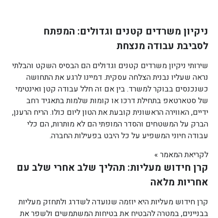
ניקיון משרדים קטנים וגדולים: המפתח
לסביבת עבודה מנצחת
שירותי ניקיון משרדים קטנים וגדולים הם הבסיס השקט והבלתי
נראה שעליו נבנית הצלחה עסקית. דמיינו לרגע את התחושה
כשנכנסים בבוקר למשרד. בין אם זה חלל עבודה קטן ואינטימי
של סטארטאפ בתחילת דרכו או קומות שלמות בתאגיד רחב
ידיים, האווירה הראשונית קובעת את הטון ליום כולו. הריח הרענן,
הברק על המשטחים והסדר המופתי הם לא מותרות, הם כלי
עבודה חיוני המשפיע על כל היבט בפעילות החברה.
לקריאת המאמר »
קרן חידוש מעליות: תהליך שלב אחרי שלב עם
אחריות מלאה
קרן חידוש מעליות היא יוזמה שנועדה לשדרג ולתחזק מעליות
בבניינים, במטרה להבטיח את בטיחות המשתמשים ולשפר את