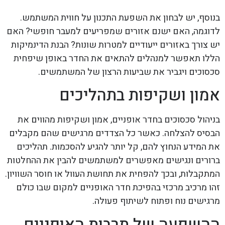
בנוסף, יש לבחון את השפעת התכנון על חווית המשתמש.
לדוגמה, האם ישנם אזורים שמפריעים למעבר חופשי? האם
יש צורך באזורים ייעודיים למטרות שונות? הבנת הדינמיקות
הללו תאפשר למנהלים להתאים את החדר באופן שיפחית
סכסוכים ויגביר את שביעות הרצון של המשתמשים.
אמון ושקיפות בתהליכים
בניהול סכסוכים בחדר אופניים, אמון ושקיפות מהווים את
הבסיס להצלחה. כאשר כל הצדדים מרגישים שהם מקבלים
את המידע הנחוץ להם, קל יותר להגיע להסכמות. תהליכים
ברורים ונגישים מאפשרים למשתמשים להבין את ההחלטות
המתקבלות, ובכך להפחית את תחושת העוול או חוסר השוויון.
זהו מרכיב מרכזי בהפיכת חדר האופניים למקום שבו כולם
מרגישים נוח ופתוח לשיתוף פעולה.
ההשפעה של תרבות האופניים