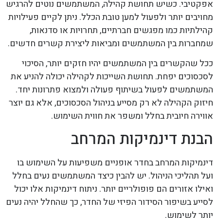
אפקטיבי. כשיש תחושת קהילה, המשתמשים נוטים להרגיש
מחויבים יותר ולפעול למען טובת הכלל. ניתן לקיים פעילויות
קהילתיות כמו מפגשים חברתיים, תחרויות או סדנאות,
שמחברות בין המשתמשים ומביאות ליצירת קשרים חדשים.
ככל שהקשרים בין המשתמשים יהיו חזקים יותר, הסיכוי
לסכסוכים יפחת. תחושת השייכות לקהילה יכולה להניע את
המשתמשים לפעול בשיתוף פעולה ולמצוא פתרונות יחד.
חיזוק הקהילה לא רק מסייע בניהול הסכסוכים, אלא גם יוצר
אווירה חיובית בחלל ומשפר את חווית השימוש.
הבנת דינמיקות המרחב
דינמיקות המרחב בחדר אופניים משפיעות על השימוש בו
ועל תהליכי הניהול. יש להבין כיצד המשתמשים נעים בחלל
ואילו אזורים הם פופולריים יותר. ניתוח דינמיקות אלו יכול
לסייע בשיפור הסידור הפיזי של החדר, כך שהחלל יהיה נעים
יותר לשימוש.