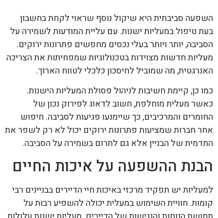
השפעה סביבתית היא שיקול נוסף שראוי לקחת בחשבון
בעת טיפול במעליות ישנות. עם עליית המודעות לשמירה על
הסביבה, יותר ויותר בעלי נכסים מחפשים פתרונות ירוקים.
מעליות חדשות מצוידות בטכנולוגיות שמפחיתות את הצריכה
האנרגטית, מה שמוביל לחיסכון כלכלי לטווח הארוך.
כמו כן, קיימת חשיבות לניהול פסולת המעליות הישנות.
כאשר מעלית מוחלפת, חשוב לדאוג לפירוק נכון של
החומרים והמרכיבים, כך שיימנעו פגיעות לסביבה. חיפוש
אחר חברות שמציעות פתרונות ירוקים יכול לא רק לשפר את
התדמית של הבניין אלא גם לתרום בשמירה על הסביבה.
הבנת ההשפעה על איכות החיים
למעליות יש תפקיד מרכזי באיכות חיי הדיירים בבניינים רבי
קומות. חוויית השימוש במעלית יכולה להשפיע רבות על
תחושת הנוחות והנגישות של הדיירים. מעליות ישנות עלולות