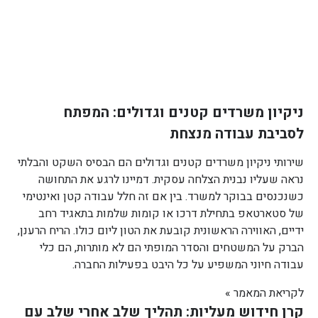
ניקיון משרדים קטנים וגדולים: המפתח
לסביבת עבודה מנצחת
שירותי ניקיון משרדים קטנים וגדולים הם הבסיס השקט והבלתי
נראה שעליו נבנית הצלחה עסקית. דמיינו לרגע את התחושה
כשנכנסים בבוקר למשרד. בין אם זה חלל עבודה קטן ואינטימי
של סטארטאפ בתחילת דרכו או קומות שלמות בתאגיד רחב
ידיים, האווירה הראשונית קובעת את הטון ליום כולו. הריח הרענן,
הברק על המשטחים והסדר המופתי הם לא מותרות, הם כלי
עבודה חיוני המשפיע על כל היבט בפעילות החברה.
לקריאת המאמר »
קרן חידוש מעליות: תהליך שלב אחרי שלב עם