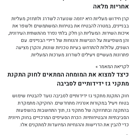
אחריות מלאה
קרן חידוש מעליות היא יוזמה שנועדה לשדרג ולתחזק מעליות
בבניינים, במטרה להבטיח את בטיחות המשתמשים ולשפר את
איכות השירות. המעליות הן חלק בלתי נפרד מהתשתית העירונית,
והן משפיעות על הנגישות והנוחות של דיירי הבניינים. עם
השנים, עלולות להתרחש בעיות טכניות שונות, והקרן מציעה
פתרונות מעשיים ויעילים לשדרוג מערכות המעליות.
לקריאת המאמר »
כיצד למצוא את המומחה המתאים לחוק התקנת
מתקני גז ידידותיים לסביבה
חוק התקנת מתקני גז ידידותיים לסביבה נועד להבטיח שימוש
בטוח ויעיל במקורות אנרגיה מתחדשים. החקיקה מתמקדת
בהתקנה ובתחזוקה של מתקני גז, תוך התחשבות בהשפעות
הסביבתיות והבטיחותיות. הכרת הסעיפים המרכזיים בחוק חיונית
כדי להבין את הדרישות וההנחיות המיועדות למתקנים אלו.