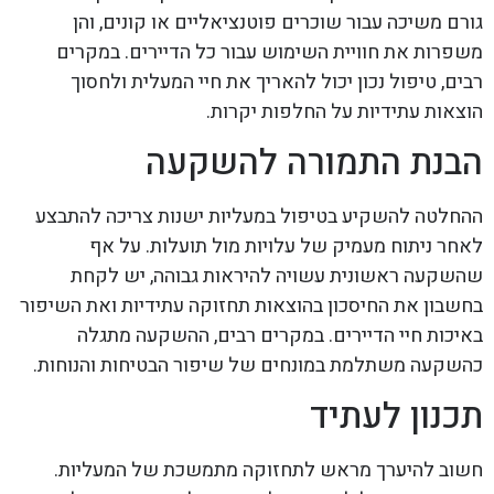
גורם משיכה עבור שוכרים פוטנציאליים או קונים, והן
משפרות את חוויית השימוש עבור כל הדיירים. במקרים
רבים, טיפול נכון יכול להאריך את חיי המעלית ולחסוך
הוצאות עתידיות על החלפות יקרות.
הבנת התמורה להשקעה
ההחלטה להשקיע בטיפול במעליות ישנות צריכה להתבצע
לאחר ניתוח מעמיק של עלויות מול תועלות. על אף
שהשקעה ראשונית עשויה להיראות גבוהה, יש לקחת
בחשבון את החיסכון בהוצאות תחזוקה עתידיות ואת השיפור
באיכות חיי הדיירים. במקרים רבים, ההשקעה מתגלה
כהשקעה משתלמת במונחים של שיפור הבטיחות והנוחות.
תכנון לעתיד
חשוב להיערך מראש לתחזוקה מתמשכת של המעליות.