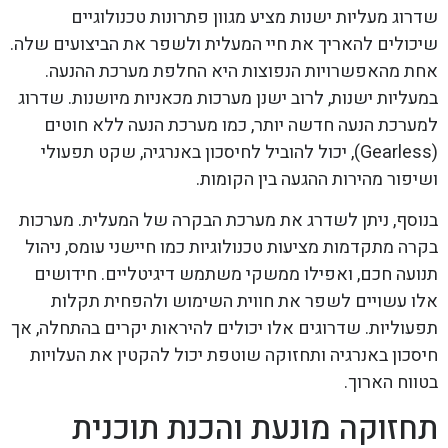
שדרוג מעליות ישנות מציע מגוון פתרונות טכנולוגיים
שיכולים להאריך את חיי המעלית ולשפר את הביצועים שלה.
אחת מהאפשרויות הנפוצות היא החלפת מערכת ההנעה.
במעליות ישנות, לרוב ישנן מערכות מכאניות מיושנות. שדרוג
למערכת הנעה חדשה יותר, כמו מערכת הנעה ללא חוטים
(Gearless), יכול להוביל לחיסכון באנרגיה, שקט תפעולי
ושיפור מהירות ההגעה בין הקומות.
בנוסף, ניתן לשדרג את מערכת הבקרה של המעלית. מערכות
בקרה מתקדמות מציעות טכנולוגיות כמו חיישני עומס, ניהול
תנועה חכם, ואפילו ממשקי משתמש דיגיטליים. חידושים
אלו עשויים לשפר את חווית השימוש ולהפחית תקלות
תפעוליות. שדרוגים אלו יכולים להיראות יקרים בהתחלה, אך
חיסכון באנרגיה ותחזוקה שוטפת יכול להקטין את העלויות
בטווח הארוך.
תחזוקה מונעת והכנת תוכנית