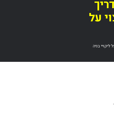
ריך
י על
ליקויי בניה