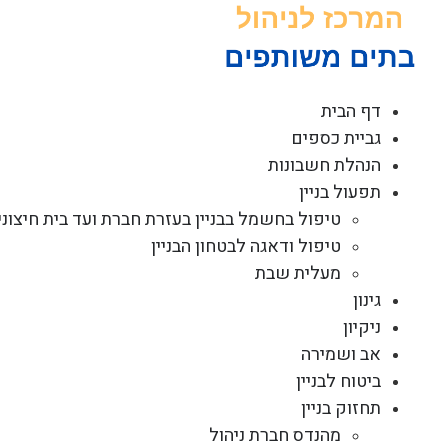
לג
תוכן
דף הבית
גביית כספים
הנהלת חשבונות
תפעול בניין
טיפול בחשמל בבניין בעזרת חברת ועד בית חיצוני
טיפול ודאגה לבטחון הבניין
מעלית שבת
גינון
ניקיון
אב ושמירה
ביטוח לבניין
תחזוק בניין
מהנדס חברת ניהול