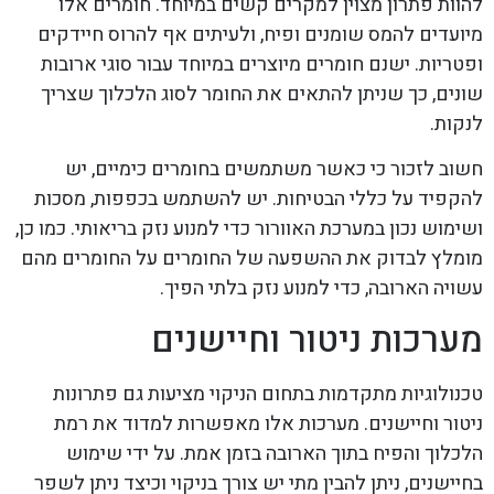
להוות פתרון מצוין למקרים קשים במיוחד. חומרים אלו
מיועדים להמס שומנים ופיח, ולעיתים אף להרוס חיידקים
ופטריות. ישנם חומרים מיוצרים במיוחד עבור סוגי ארובות
שונים, כך שניתן להתאים את החומר לסוג הלכלוך שצריך
לנקות.
חשוב לזכור כי כאשר משתמשים בחומרים כימיים, יש
להקפיד על כללי הבטיחות. יש להשתמש בכפפות, מסכות
ושימוש נכון במערכת האוורור כדי למנוע נזק בריאותי. כמו כן,
מומלץ לבדוק את ההשפעה של החומרים על החומרים מהם
עשויה הארובה, כדי למנוע נזק בלתי הפיך.
מערכות ניטור וחיישנים
טכנולוגיות מתקדמות בתחום הניקוי מציעות גם פתרונות
ניטור וחיישנים. מערכות אלו מאפשרות למדוד את רמת
הלכלוך והפיח בתוך הארובה בזמן אמת. על ידי שימוש
בחיישנים, ניתן להבין מתי יש צורך בניקוי וכיצד ניתן לשפר