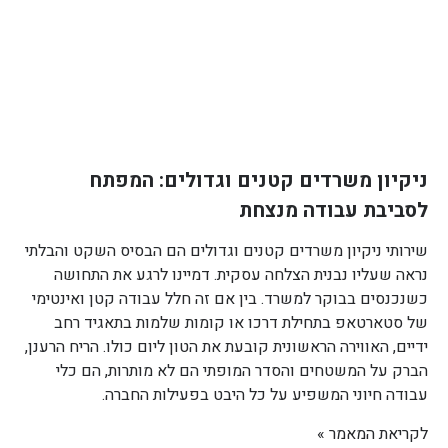
ניקיון משרדים קטנים וגדולים: המפתח
לסביבת עבודה מנצחת
שירותי ניקיון משרדים קטנים וגדולים הם הבסיס השקט והבלתי
נראה שעליו נבנית הצלחה עסקית. דמיינו לרגע את התחושה
כשנכנסים בבוקר למשרד. בין אם זה חלל עבודה קטן ואינטימי
של סטארטאפ בתחילת דרכו או קומות שלמות בתאגיד רחב
ידיים, האווירה הראשונית קובעת את הטון ליום כולו. הריח הרענן,
הברק על המשטחים והסדר המופתי הם לא מותרות, הם כלי
עבודה חיוני המשפיע על כל היבט בפעילות החברה.
לקריאת המאמר »