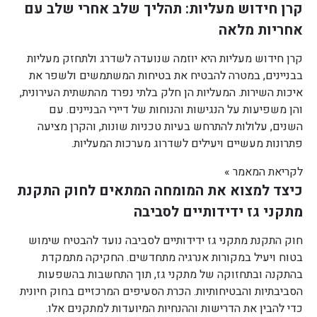
קרן חידוש מעליות: תהליך שלב אחרי שלב עם
אחריות מלאה
קרן חידוש מעליות היא יוזמה שנועדה לשדרג ולתחזק מעליות
בבניינים, במטרה להבטיח את בטיחות המשתמשים ולשפר את
איכות השירות. המעליות הן חלק בלתי נפרד מהתשתית העירונית,
והן משפיעות על הנגישות והנוחות של דיירי הבניינים. עם
השנים, עלולות להתרחש בעיות טכניות שונות, והקרן מציעה
פתרונות מעשיים ויעילים לשדרוג מערכות המעליות.
לקריאת המאמר »
כיצד למצוא את המומחה המתאים לחוק התקנת
מתקני גז ידידותיים לסביבה
חוק התקנת מתקני גז ידידותיים לסביבה נועד להבטיח שימוש
בטוח ויעיל במקורות אנרגיה מתחדשים. החקיקה מתמקדת
בהתקנה ובתחזוקה של מתקני גז, תוך התחשבות בהשפעות
הסביבתיות והבטיחותיות. הכרת הסעיפים המרכזיים בחוק חיונית
כדי להבין את הדרישות וההנחיות המיועדות למתקנים אלו.