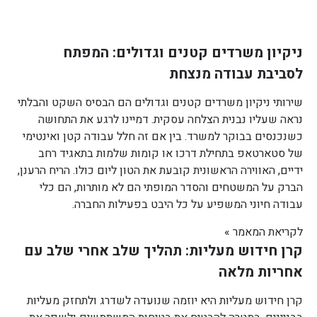
ניקיון משרדים קטנים וגדולים: המפתח
לסביבת עבודה מנצחת
שירותי ניקיון משרדים קטנים וגדולים הם הבסיס השקט והבלתי
נראה שעליו נבנית הצלחה עסקית. דמיינו לרגע את התחושה
כשנכנסים בבוקר למשרד. בין אם זה חלל עבודה קטן ואינטימי
של סטארטאפ בתחילת דרכו או קומות שלמות בתאגיד רחב
ידיים, האווירה הראשונית קובעת את הטון ליום כולו. הריח הרענן,
הברק על המשטחים והסדר המופתי הם לא מותרות, הם כלי
עבודה חיוני המשפיע על כל היבט בפעילות החברה.
לקריאת המאמר »
קרן חידוש מעליות: תהליך שלב אחרי שלב עם
אחריות מלאה
קרן חידוש מעליות היא יוזמה שנועדה לשדרג ולתחזק מעליות