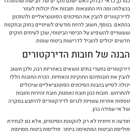
כמו כן, כדאי לבדוק האם ישנם מקרים של תביעות שהתנהלו
בהצלחה ומה היו התוצאות. תובנות אלו יכולות לעזור
לדירקטורים להבין את הסיכונים הפוטנציאליים ולהתכונן
בהתאם. בנוסף, חשוב להיות מודעים לשינויים בחוק ובתקנות
שעשויים להשפיע על הכיסוי הביטוחי, שכן לעיתים חוקים
חדשים יכולים להוביל לדרישות ביטוח שונות.
הבנה של חובות הדירקטורים
דירקטורים בוועדי בתים נושאים באחריות רבה, ולכן חשוב
להבין את חובותיהם החוקיות והאתיות. הכרת החובות הללו
יכולה לסייע בהבנת הסיכונים הפוטנציאליים שיכולים
להתרחש. חובות כגון חובת נאמנות, חובת זהירות וחובות
נוספות אחרות עשויות לגרום לדירקטורים להיתבע במקרה
של אי-עמידה בהן.
תודעה זו חיונית לא רק להקטנת הסיכונים, אלא גם לבחירת
פוליסת הביטוח המתאימה ביותר. פוליסות ביטוח מסוימות