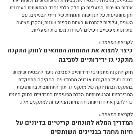
בבניינים, במטרה להבטיח את בטיחות המשתמשים ולשפר את
איכות השירות. המעליות הן חלק בלתי נפרד מהתשתית העירונית,
והן משפיעות על הנגישות והנוחות של דיירי הבניינים. עם
השנים, עלולות להתרחש בעיות טכניות שונות, והקרן מציעה
פתרונות מעשיים ויעילים לשדרוג מערכות המעליות.
לקריאת המאמר »
כיצד למצוא את המומחה המתאים לחוק התקנת
מתקני גז ידידותיים לסביבה
חוק התקנת מתקני גז ידידותיים לסביבה נועד להבטיח שימוש
בטוח ויעיל במקורות אנרגיה מתחדשים. החקיקה מתמקדת
בהתקנה ובתחזוקה של מתקני גז, תוך התחשבות בהשפעות
הסביבתיות והבטיחותיות. הכרת הסעיפים המרכזיים בחוק חיונית
כדי להבין את הדרישות וההנחיות המיועדות למתקנים אלו.
לקריאת המאמר »
המדריך המלא למונחים קריטיים בדיונים על
חיות מחמד בבניינים משותפים