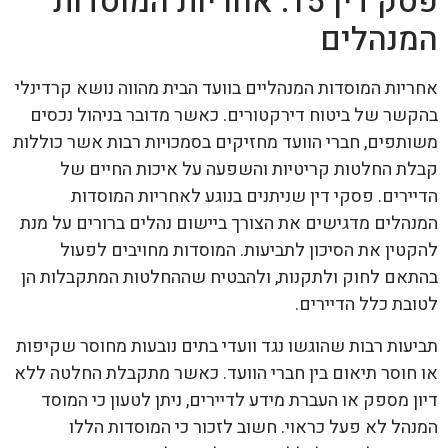
פסק דין 15: אחריות המוסדות
המנהלים
אחריות המוסדות המנהליים בוועד הבית מהווה נושא קרדינלי
בהקשר של ביטוח דירקטורים. כאשר מדובר בניהול נכסים
משותפים, חברי הוועד מחזיקים בסמכויות רבות אשר כוללות
קבלת החלטות קריטיות והשפעה על איכות החיים של
הדיירים. פסקי דין שניתנים בנוגע לאחריות המוסדות
המנהלים מדגישים את הצורך ביישום נהלים ברורים על מנת
להקטין את הסיכון לתביעות. המוסדות מחויבים לפעול
בהתאם לחוק ולתקנות, ולהבטיח שההחלטות המתקבלות הן
לטובת כלל הדיירים.
תביעות רבות שהוגשו נגד וועדי בתים נובעות מחוסר שקיפות
או חוסר תיאום בין חברי הוועד. כאשר מתקבלת החלטה ללא
דיון מספק או העברת מידע לדיירים, ניתן לטעון כי המוסד
המנהל לא פעל כראוי. חשוב לזכור כי המוסדות הללו