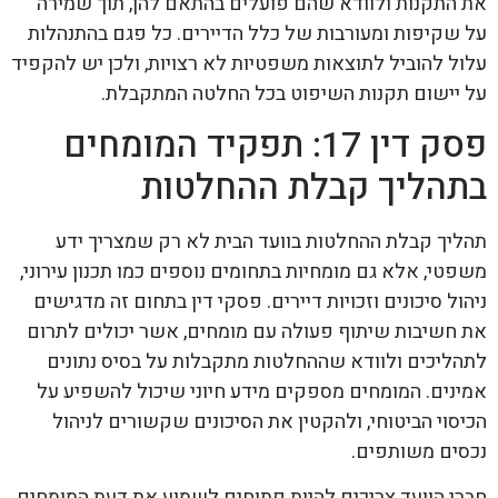
את התקנות ולוודא שהם פועלים בהתאם להן, תוך שמירה
על שקיפות ומעורבות של כלל הדיירים. כל פגם בהתנהלות
עלול להוביל לתוצאות משפטיות לא רצויות, ולכן יש להקפיד
על יישום תקנות השיפוט בכל החלטה המתקבלת.
פסק דין 17: תפקיד המומחים
בתהליך קבלת ההחלטות
תהליך קבלת ההחלטות בוועד הבית לא רק שמצריך ידע
משפטי, אלא גם מומחיות בתחומים נוספים כמו תכנון עירוני,
ניהול סיכונים וזכויות דיירים. פסקי דין בתחום זה מדגישים
את חשיבות שיתוף פעולה עם מומחים, אשר יכולים לתרום
לתהליכים ולוודא שההחלטות מתקבלות על בסיס נתונים
אמינים. המומחים מספקים מידע חיוני שיכול להשפיע על
הכיסוי הביטוחי, ולהקטין את הסיכונים שקשורים לניהול
נכסים משותפים.
חברי הוועד צריכים להיות פתוחים לשמוע את דעת המומחים,