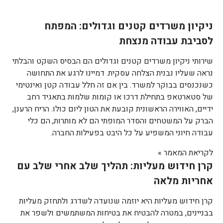
ניקיון משרדים קטנים וגדולים: המפתח
לסביבת עבודה מנצחת
שירותי ניקיון משרדים קטנים וגדולים הם הבסיס השקט והבלתי
נראה שעליו נבנית הצלחה עסקית. דמיינו לרגע את התחושה
כשנכנסים בבוקר למשרד. בין אם זה חלל עבודה קטן ואינטימי
של סטארטאפ בתחילת דרכו או קומות שלמות בתאגיד רחב
ידיים, האווירה הראשונית קובעת את הטון ליום כולו. הריח הרענן,
הברק על המשטחים והסדר המופתי הם לא מותרות, הם כלי
עבודה חיוני המשפיע על כל היבט בפעילות החברה.
לקריאת המאמר »
קרן חידוש מעליות: תהליך שלב אחרי שלב עם
אחריות מלאה
קרן חידוש מעליות היא יוזמה שנועדה לשדרג ולתחזק מעליות
בבניינים, במטרה להבטיח את בטיחות המשתמשים ולשפר את