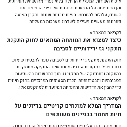
איכות השירות. המעליות הן חלק בלתי נפרד מהתשתית העירונית,
והן משפיעות על הנגישות והנוחות של דיירי הבניינים. עם
השנים, עלולות להתרחש בעיות טכניות שונות, והקרן מציעה
פתרונות מעשיים ויעילים לשדרוג מערכות המעליות.
לקריאת המאמר »
כיצד למצוא את המומחה המתאים לחוק התקנת
מתקני גז ידידותיים לסביבה
חוק התקנת מתקני גז ידידותיים לסביבה נועד להבטיח שימוש
בטוח ויעיל במקורות אנרגיה מתחדשים. החקיקה מתמקדת
בהתקנה ובתחזוקה של מתקני גז, תוך התחשבות בהשפעות
הסביבתיות והבטיחותיות. הכרת הסעיפים המרכזיים בחוק חיונית
כדי להבין את הדרישות וההנחיות המיועדות למתקנים אלו.
לקריאת המאמר »
המדריך המלא למונחים קריטיים בדיונים על
חיות מחמד בבניינים משותפים
חיות מחמד הן בעלי חיים שנמצאים תחת טיפול אדם במטרה